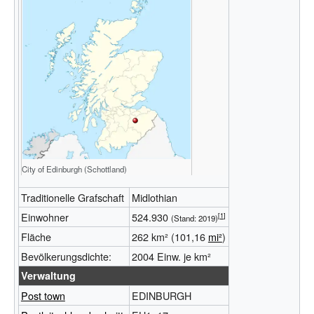
City of
Edinburgh
City of Edinburgh (Schottland)
Traditionelle Grafschaft
Midlothian
Einwohner
524.930
(Stand: 2019)
Fläche
262
km² (101,16
mi²
)
Bevölke
rungs
dichte:
2004
Einw.
je
km²
Verwaltung
Post town
EDINBURGH