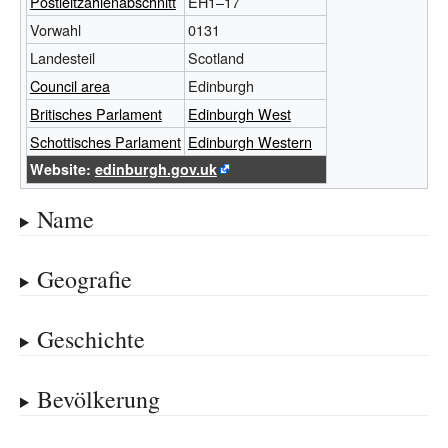
Postleitzahlen
abschnitt
EH1–17
Vorwahl
0131
Landesteil
Scotland
Council area
Edinburgh
Britisches Parlament
Edinburgh West
Schottisches Parlament
Edinburgh Western
Website:
edinburgh.gov.uk
Name
Geografie
Geschichte
Bevölkerung