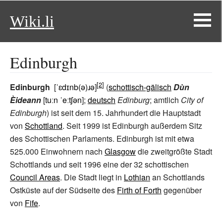
Wiki.li
Edinburgh
Edinburgh
[
ˈɛdɪnb(ə)ɹə
]
(
schottisch-gälisch
Dùn
Èideann
[
tuːn ˈeːtʃən
];
deutsch
Edinburg
; amtlich
City of
Edinburgh
) ist seit dem 15. Jahrhundert die Hauptstadt
von
Schottland
. Seit 1999 ist Edinburgh außerdem Sitz
des Schottischen Parlaments. Edinburgh ist mit etwa
525.000 Einwohnern nach
Glasgow
die zweitgrößte Stadt
Schottlands und seit 1996 eine der 32 schottischen
Council Areas
. Die Stadt liegt in
Lothian
an Schottlands
Ostküste auf der Südseite des
Firth of Forth
gegenüber
von
Fife
.