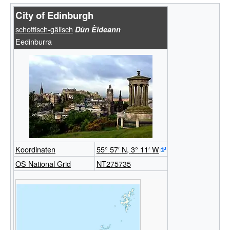
City of Edinburgh
schottisch-gälisch
Dùn Èideann
Eedinburra
Koordinaten
55°
57′
N
,
3°
11′
W
OS National Grid
NT275735