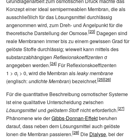
Grundlagenarbeit zum osmotischen Druck machte das
Konzept einer ideal semipermeablen Membran, die als
ausschließlich für das Lösungsmittel durchlässig
angenommen wird, zum Dreh- und Angelpunkt für die
theoretische Darstellung der Osmose.
Dagegen sind
reale Membranen immer bis zu einem gewissen Grad für
gelöste Stoffe durchlässig; wieweit kann mittels des
substanzabhängigen
Reflexionskoeffizenten
σ
angegeben werden.
Für Reflexionskoeffizenten
1
>
σ
>
0, wird die Membran als
leaky membrane
i
(englisch:
undichte Membran
) bezeichnet.
Für die quantitative Beschreibung osmotischer Systeme
ist eine qualitative Unterscheidung zwischen
Lösungsmittel
und
gelöstem Stoff
nicht erforderlich.
Phänomene wie der
Gibbs-Donnan-Effekt
beruhen
darauf, dass neben dem Lösungsmittel auch gelöste
Ionen die Membran passieren.
Die
Dialyse
, bei der