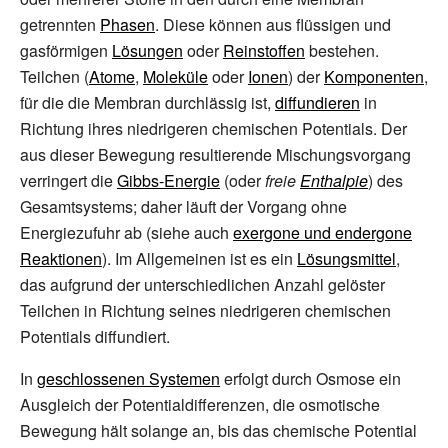
getrennten
Phasen
. Diese können aus flüssigen und
gasförmigen
Lösungen
oder
Reinstoffen
bestehen.
Teilchen (
Atome
,
Moleküle
oder
Ionen
) der
Komponenten
,
für die die Membran durchlässig ist,
diffundieren
in
Richtung ihres niedrigeren chemischen Potentials. Der
aus dieser Bewegung resultierende Mischungsvorgang
verringert die
Gibbs-Energie
(oder
freie
Enthalpie
) des
Gesamtsystems; daher läuft der Vorgang ohne
Energiezufuhr ab (siehe auch
exergone und endergone
Reaktionen
). Im Allgemeinen ist es ein
Lösungsmittel
,
das aufgrund der unterschiedlichen Anzahl gelöster
Teilchen in Richtung seines niedrigeren chemischen
Potentials diffundiert.
In
geschlossenen Systemen
erfolgt durch Osmose ein
Ausgleich der Potentialdifferenzen, die osmotische
Bewegung hält solange an, bis das chemische Potential