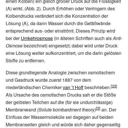
einen Kolben) ein gleich großer Druck auf die Flüssigkeit
(A) wirkt. (Abb.
2). Durch Erhöhen oder Verringern des
Kolbendrucks verändert sich die Konzentration der
Lösung (A), da dann Wasser durch die Gefäßwände
entsprechend aus- oder einströmt. Dieses Prinzip wird
bei der
Umkehrosmose
(in älteren Schriften auch als
Anti-
Osmose
bezeichnet) eingesetzt; dabei wird unter Druck
eine Lösung weiter aufkonzentriert, um die darin gelösten
Stoffe zu entfernen.
Diese grundlegende Analogie zwischen osmotischem
und Gasdruck wurde zuerst 1887 von dem
niederländischen Chemiker
van
’t
Hoff
beschrieben.
Als Ursache des osmotischen Drucks sah er die Stöße
der gelösten Teilchen auf die (für sie undurchlässige)
Membranwand
(Solute bombardment theory)
an. Der
Einfluss der Wassermoleküle sei dagegen auf beiden
Membranseiten gleich und würde sich daher gegenseitig