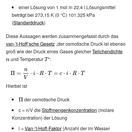
einer Lösung von 1
mol in 22,4
l Lösungsmittel
beträgt bei 273,15
K (0
°C) 101,325
kPa
(
Standarddruck
)
Diese Aussagen werden zusammengefasst durch das
van-’t-Hoff’sche Gesetz
„der osmotische Druck ist ebenso
groß wie der Druck eines Gases gleicher
Teilchendichte
{\di
und Temperatur
{\displaystyle
“:
n}
T}
{\displaystyle
\Pi ={\frac {n}
Hierbei ist
{V}}\cdot
i\cdot R\cdot
{\displaystyle
der osmotische Druck
T=c\cdot
\Pi }
i\cdot R\cdot
c = n/V die
Stoffmengenkonzentration
(molare
T}
Konzentration) der Lösung
i =
Van-’t-Hoff-Faktor
(Anzahl der im Wasser