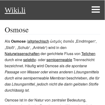
Wiki.li
Osmose
Als
Osmose
(
altgriechisch
ὠσμός
„Eindringen“,
ōsmós
„Stoß“, „Schub“, „Antrieb“) wird in den
Naturwissenschaften
der gerichtete Fluss von
Teilchen
durch eine
selektiv
- oder
semipermeable
Trennschicht
bezeichnet. Häufig wird Osmose als
die spontane
Passage von Wasser oder eines anderen Lösungsmittels
durch eine semipermeable Membran
beschrieben,
die für
das Lösungsmittel, jedoch nicht die darin gelösten Stoffe
durchlässig ist
.
Osmose ist in der Natur von zentraler Bedeutung,