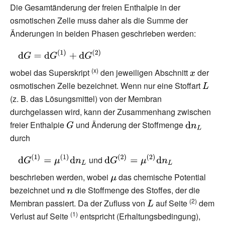
Die Gesamtänderung der freien Enthalpie in der
osmotischen Zelle muss daher als die Summe der
Änderungen in beiden Phasen geschrieben werden:
{\displaystyle
\mathrm {d}
(x)
wobei das Superskript
den jeweiligen Abschnitt
{\displays
der
G=\mathrm {d}
osmotischen Zelle bezeichnet. Wenn nur eine Stoffart
x}
{\disp
G^{(1)}+\mathrm
(z.
B. das Lösungsmittel) von der Membran
L}
{d} G^{(2)}\ }
durchgelassen wird, kann der Zusammenhang zwischen
freier Enthalpie
{\displaystyle
und Änderung der Stoffmenge
{\displayst
durch
G}
\mathrm {d
n_{L}}
{\displaystyle
{\displaystyle
und
\mathrm {d}
\mathrm {d}
beschrieben werden, wobei
{\displaystyle
das chemische Potential
G^{(1)}=\mu
G^{(2)}=\mu
\mu }
bezeichnet und
{\displaystyle
die Stoffmenge des Stoffes, der die
^{(1)}\mathrm
^{(2)}\mathrm
(2)
Membran passiert. Da der Zufluss von
n}
{\displaystyle
auf Seite
dem
{d} n_{L}}
{d} n_{L}}
(1)
Verlust auf Seite
entspricht (Erhaltungsbedingung),
L}