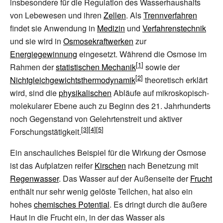
insbesondere für die Regulation des Wasserhaushalts
von Lebewesen und ihren
Zellen
. Als
Trennverfahren
findet sie Anwendung in
Medizin
und
Verfahrenstechnik
und sie wird in
Osmosekraftwerken
zur
Energiegewinnung
eingesetzt. Während die Osmose im
Rahmen der
statistischen Mechanik
sowie der
Nichtgleichgewichtsthermodynamik
theoretisch erklärt
wird, sind die
physikalischen
Abläufe auf mikroskopisch-
molekularer Ebene auch zu Beginn des 21.
Jahrhunderts
noch Gegenstand von Gelehrtenstreit und aktiver
Forschungstätigkeit.
Ein anschauliches Beispiel für die Wirkung der Osmose
ist das Aufplatzen reifer
Kirschen
nach Benetzung mit
Regenwasser
. Das Wasser auf der Außenseite der
Frucht
enthält nur sehr wenig gelöste Teilchen, hat also ein
hohes
chemisches Potential
. Es dringt durch die äußere
Haut in die Frucht ein, in der das Wasser als