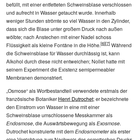
befüllt, mit einer entfetteten Schweinsblase verschlossen
und aufrecht in Wasser getaucht wurde. Innerhalb
weniger Stunden strömte so viel Wasser in den Zylinder,
dass sich die Blase unter großem Druck nach außen
wölbte; nach Anstechen mit einer Nadel schoss
Flüssigkeit als kleine Fontäne in die Höhe.
Während
die Schweinsblase für Wasser durchlässig ist, kann
Alkohol durch diese nicht entweichen; Nollet hatte mit
seinem Experiment die Existenz semipermeabler
Membranen demonstriert.
„Osmose“ als Wortbestandteil verwendete erstmals der
französische Botaniker
Henri Dutrochet
; er bezeichnete
den Einstrom von Wasser in eine mit einer
Schweinsblase umschlossene Messkammer als
Endosmose
, die Auswärtsbewegung als
Exosmose
.
Dutrochet konstruierte mit dem
Endosmometer
als erster
eine Vorrichtung zum Nachweis des osmotischen Drucks