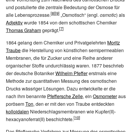
und postulierte die zentrale Bedeutung der Osmose für
alle Lebensprozesse.
„Osmotisch“ (engl.
osmotic
) als
Adjektiv
wurde 1854 von dem schottischen Chemiker
Thomas Graham
geprägt.
1864 gelang dem Chemiker und Privatgelehrten
Moritz
Traube
die Herstellung von künstlichen semipermeablen
Membranen, die für Zucker und eine Reihe anderer
organischer Stoffe undurchlässig waren. 1877 beschrieb
der deutsche Botaniker
Wilhelm Pfeffer
erstmals eine
Methode zur quantitativen Messung des osmotischen
Drucks wässriger Lösungen. Dazu entwickelte er die
nach ihm benannte
Pfeffersche Zelle
, ein
Osmometer
aus
porösem
Ton
, den er mit den von Traube entdeckten
kolloidalen
Niederschlagsmembranen wie Kupfer(II)-
hexacyanoferrat(II) beschichtete.
Das Pfeffersche Verfahren zur Messung des osmotischen