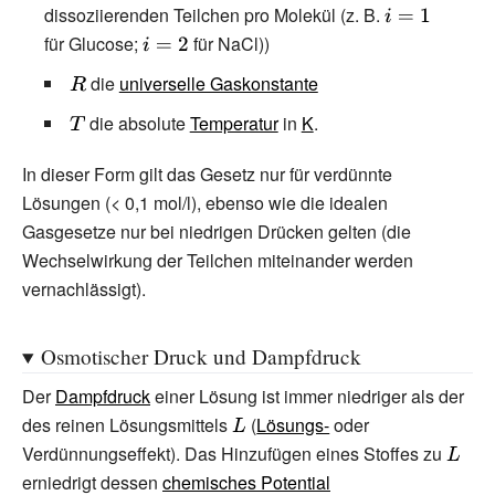
dissoziierenden Teilchen pro Molekül (z.
B.
{\displaystyle
für Glucose;
{\displaystyle
für NaCl))
i=1}
i=2}
{\displaystyle
die
universelle Gaskonstante
R}
{\displaystyle
die absolute
Temperatur
in
K
.
T}
In dieser Form gilt das Gesetz nur für verdünnte
Lösungen (< 0,1
mol/l), ebenso wie die idealen
Gasgesetze nur bei niedrigen Drücken gelten (die
Wechselwirkung der Teilchen miteinander werden
vernachlässigt).
Osmotischer Druck und Dampfdruck
Der
Dampfdruck
einer Lösung ist immer niedriger als der
des reinen Lösungsmittels
{\displaystyle
(
Lösungs-
oder
Verdünnungseffekt). Das Hinzufügen eines Stoffes zu
L}
{\disp
erniedrigt dessen
chemisches Potential
L}