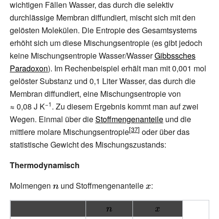
wichtigen Fällen Wasser, das durch die selektiv
durchlässige Membran diffundiert, mischt sich mit den
gelösten Molekülen. Die Entropie des Gesamtsystems
erhöht sich um diese Mischungsentropie (es gibt jedoch
keine Mischungsentropie Wasser/Wasser
Gibbssches
Paradoxon
). Im Rechenbeispiel erhält man mit 0,001
mol
gelöster Substanz und 0,1 Liter Wasser, das durch die
Membran diffundiert, eine Mischungsentropie von
−1
≈
0,08
J
K
. Zu diesem Ergebnis kommt man auf zwei
Wegen. Einmal über die
Stoffmengenanteile
und die
mittlere molare Mischungsentropie
oder über das
statistische Gewicht des Mischungszustands:
Thermodynamisch
Molmengen
{\displaystyle
und Stoffmengenanteile
{\displaystyle
:
n}
x}
{\displaystyle
{\displaystyle