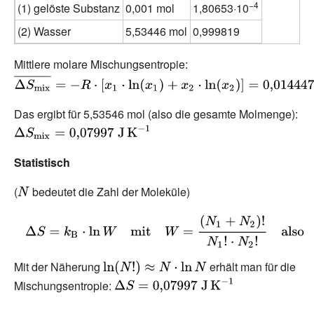
n}
x}
−4
(1) gelöste Substanz
0,001
mol
1,80653·10
(2) Wasser
5,53446
mol
0,999819
Mittlere molare Mischungsentropie:
{\displaystyle {\overline {
S_{\mathrm {mix} }}}=-R\c
\left[x_{1}\cdot \ln(x_{1})
Das ergibt für 5,53546
mol (also die gesamte Molmenge):
\ln(x_{2})\right]=0{,}0144
{\displaystyle \Delta
{J\,K} ^{-1}\,\mathrm {mol}
S_{\mathrm {mix}
Statistisch
}=0{,}07997\;\mathrm
{J\,K} ^{-1}}
(
{\displaystyle
bedeutet die Zahl der Moleküle)
N}
{\displaystyle
\Delta
S=k_{\mathrm
Mit der Näherung
{\displaystyle
erhält man für die
{B} }\cdot \ln
\ln(N!)\approx
{\displaystyle \Delta
Mischungsentropie:
W\quad
N\cdot \ln N}
S=0{,}07997\;\mathrm
{\text{mit}}\quad