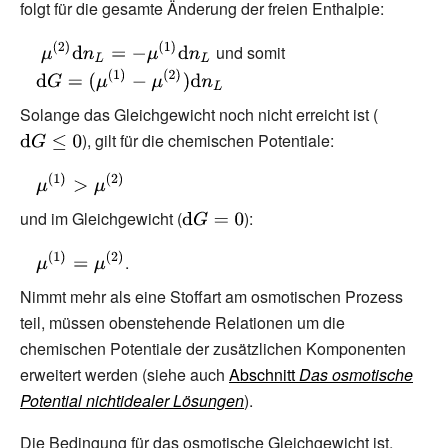
folgt für die gesamte Änderung der freien Enthalpie:
{\displaystyle
{\displaystyle
und somit
\ \mu
\mathrm {d}
^{(2)}\mathrm
G=(\mu ^{(1)}-
Solange das Gleichgewicht noch nicht erreicht ist (
{\displays
{d} n_{L}=-
\mu
), gilt für die chemischen Potentiale:
\mathrm {
\mu
^{(2)})\mathrm
G\leq 0}
^{(1)}\mathrm
{d} n_{L}}
{\displaystyle
{d} n_{L}}
\mu
und im Gleichgewicht (
{\displaystyle
):
^{(1)}>\mu
\mathrm {d}
^{(2)}}
{\displaystyle
.
G=0}
\mu
Nimmt mehr als eine Stoffart am osmotischen Prozess
^{(1)}=\mu
teil, müssen obenstehende Relationen um die
^{(2)}}
chemischen Potentiale der zusätzlichen Komponenten
erweitert werden (siehe auch
Abschnitt
Das osmotische
Potential nichtidealer Lösungen
).
Die Bedingung für das osmotische Gleichgewicht ist,