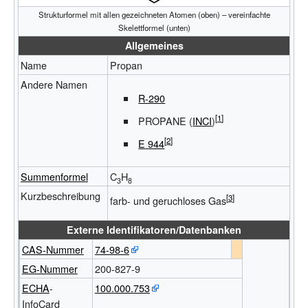
Strukturformel mit allen gezeichneten Atomen (oben) – vereinfachte
Skelettformel (unten)
Allgemeines
Name
Propan
Andere Namen
R-290
PROPANE
(
INCI
)
E
944
Summenformel
C
H
3
8
Kurzbeschreibung
farb- und geruchloses Gas
Externe Identifikatoren/Datenbanken
CAS-Nummer
74-98-6
EG-Nummer
200-827-9
ECHA
-
100.000.753
InfoCard