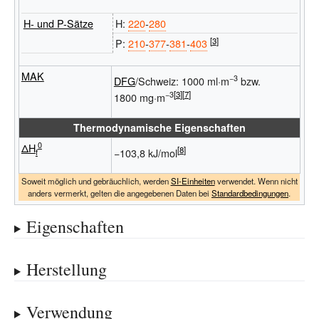
H- und P-Sätze
H:
220
‐
280
P:
210
‐
377
‐
381
‐
403
MAK
−3
DFG
/Schweiz: 1000 ml·m
bzw.
−3
1800
mg·m
Thermodynamische Eigenschaften
0
ΔH
−103,8 kJ/mol
f
Soweit möglich und gebräuchlich, werden
SI-Einheiten
verwendet. Wenn nicht
anders vermerkt, gelten die angegebenen Daten bei
Standardbedingungen
.
Eigenschaften
Herstellung
Verwendung