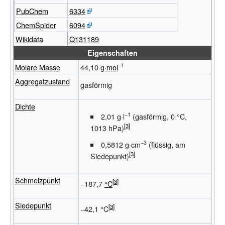
PubChem
6334
ChemSpider
6094
Wikidata
Q131189
Eigenschaften
−1
Molare Masse
44,10 g·
mol
Aggregatzustand
gasförmig
Dichte
−1
2,01 g·l
(gasförmig, 0 °C,
1013 hPa)
−3
0,5812 g·cm
(flüssig, am
Siedepunkt)
Schmelzpunkt
−187,7
°C
Siedepunkt
−42,1 °C