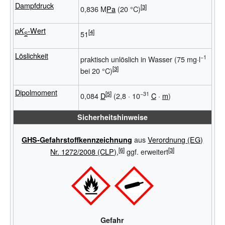
Dampfdruck
0,836 M
Pa
(20 °C)
p
-Wert
K
51
S
Löslichkeit
−1
praktisch unlöslich in Wasser (75 mg·l
bei 20 °C)
Dipolmoment
−31
0,084
D
(2,8
·
10
C
·
m
)
Sicherheitshinweise
aus
Verordnung
(EG)
GHS-Gefahrstoffkennzeichnung
Nr.
1272/2008
(CLP)
,
ggf. erweitert
Gefahr