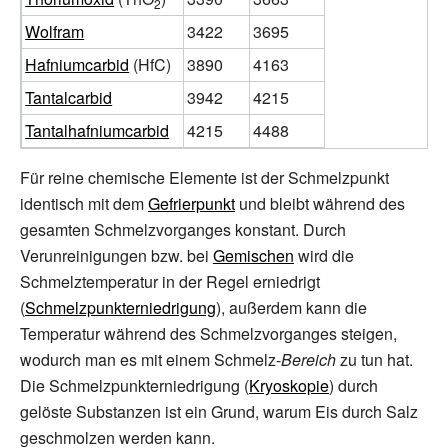
2
Wolfram
3422
3695
Hafniumcarbid
(HfC)
3890
4163
Tantalcarbid
3942
4215
Tantalhafniumcarbid
4215
4488
Für reine chemische Elemente ist der Schmelzpunkt
identisch mit dem
Gefrierpunkt
und bleibt während des
gesamten Schmelzvorganges konstant. Durch
Verunreinigungen bzw. bei
Gemischen
wird die
Schmelztemperatur in der Regel erniedrigt
(
Schmelzpunkterniedrigung
), außerdem kann die
Temperatur während des Schmelzvorganges steigen,
wodurch man es mit einem Schmelz-
Bereich
zu tun hat.
Die Schmelzpunkterniedrigung (
Kryoskopie
) durch
gelöste Substanzen ist ein Grund, warum Eis durch Salz
geschmolzen werden kann.