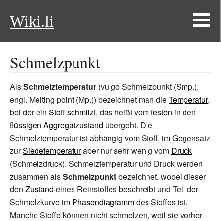
Wiki.li
Schmelzpunkt
Als
Schmelztemperatur
(vulgo Schmelzpunkt (Smp.),
engl. Melting point (Mp.)) bezeichnet man die
Temperatur
,
bei der ein
Stoff
schmilzt
, das heißt vom
festen
in den
flüssigen
Aggregatzustand
übergeht. Die
Schmelztemperatur ist abhängig vom Stoff, im Gegensatz
zur
Siedetemperatur
aber nur sehr wenig vom
Druck
(Schmelzdruck). Schmelztemperatur und Druck werden
zusammen als
Schmelzpunkt
bezeichnet, wobei dieser
den
Zustand
eines Reinstoffes beschreibt und Teil der
Schmelzkurve im
Phasendiagramm
des Stoffes ist.
Manche Stoffe können nicht schmelzen, weil sie vorher