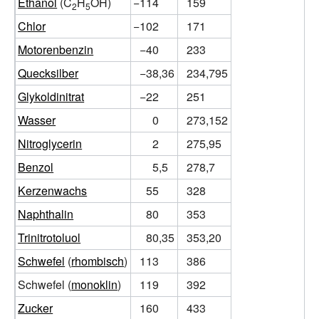
Ethanol
(C
H
OH)
−114
159
2
5
Chlor
−102
171
Motorenbenzin
−40
233
Quecksilber
−38,36
234,795
Glykoldinitrat
−22
251
Wasser
0
273,152
Nitroglycerin
2
275,95
Benzol
5,5
278,7
Kerzenwachs
55
328
Naphthalin
80
353
Trinitrotoluol
80,35
353,20
Schwefel
(
rhombisch
)
113
386
Schwefel (
monoklin
)
119
392
Zucker
160
433