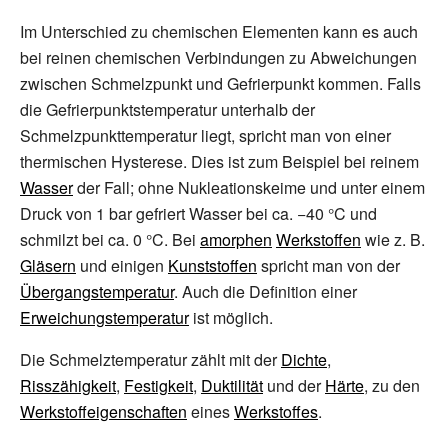
Im Unterschied zu chemischen Elementen kann es auch
bei reinen chemischen Verbindungen zu Abweichungen
zwischen Schmelzpunkt und Gefrierpunkt kommen. Falls
die Gefrierpunktstemperatur unterhalb der
Schmelzpunkttemperatur liegt, spricht man von einer
thermischen Hysterese. Dies ist zum Beispiel bei reinem
Wasser
der Fall; ohne Nukleationskeime und unter einem
Druck von 1
bar gefriert Wasser bei ca. −40
°C und
schmilzt bei ca. 0
°C. Bei
amorphen
Werkstoffen
wie z.
B.
Gläsern
und einigen
Kunststoffen
spricht man von der
Übergangstemperatur
. Auch die Definition einer
Erweichungstemperatur
ist möglich.
Die Schmelztemperatur zählt mit der
Dichte
,
Risszähigkeit
,
Festigkeit
,
Duktilität
und der
Härte
, zu den
Werkstoffeigenschaften
eines
Werkstoffes
.