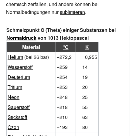
chemisch zerfallen, und andere können bei
Normalbedingungen nur
sublimieren
.
Schmelzpunkt Θ (Theta) einiger Substanzen bei
Normaldruck
von 1013 Hektopascal
Material
°C
K
Helium
(bei 26 bar)
−272,2
0,955
Wasserstoff
−259
14
Deuterium
−254
19
Tritium
−253
20
Neon
−248
25
Sauerstoff
−218
55
Stickstoff
−210
63
Ozon
−193
80