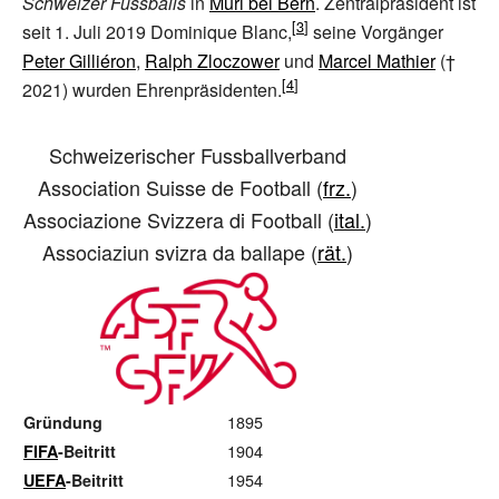
Schweizer Fussballs
in
Muri bei Bern
. Zentralpräsident ist
seit 1. Juli 2019
Dominique Blanc
,
seine Vorgänger
Peter Gilliéron
,
Ralph Zloczower
und
Marcel Mathier
(†
2021) wurden Ehrenpräsidenten.
Schweizerischer Fussballverband
Association Suisse de Football
(
frz.
)
Associazione Svizzera di Football
(
ital.
)
Associaziun svizra da ballape
(
rät.
)
1895
Gründung
1904
FIFA
-Beitritt
1954
UEFA
-Beitritt