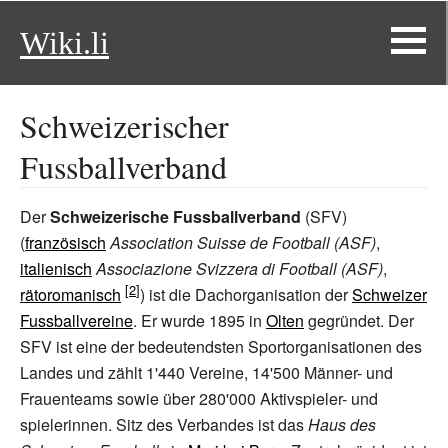
Wiki.li
Schweizerischer
Fussballverband
Der
Schweizerische Fussballverband
(SFV)
(
französisch
Association Suisse de Football (ASF)
,
italienisch
Associazione Svizzera di Football (ASF)
,
rätoromanisch
) ist die Dachorganisation der
Schweizer
Fussballvereine
. Er wurde 1895 in
Olten
gegründet. Der
SFV ist eine der bedeutendsten Sportorganisationen des
Landes und zählt 1'440 Vereine, 14'500 Männer- und
Frauenteams sowie über 280'000 Aktivspieler- und
spielerinnen. Sitz des Verbandes ist das
Haus des