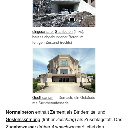
eingeschalter
Stahlbeton
(links),
bereits abgebundener Beton im
fertigen Zustand (rechts)
Goetheanum
in Dornach, ein Gebäude
mit Sichtbetonfassade
Normalbeton
enthält
Zement
als Bindemittel und
Gesteinskörnung
(früher
Zuschlag
) als Zuschlagstoff. Das
Zugabewasser
(früher
Anmachwasser
) leitet den