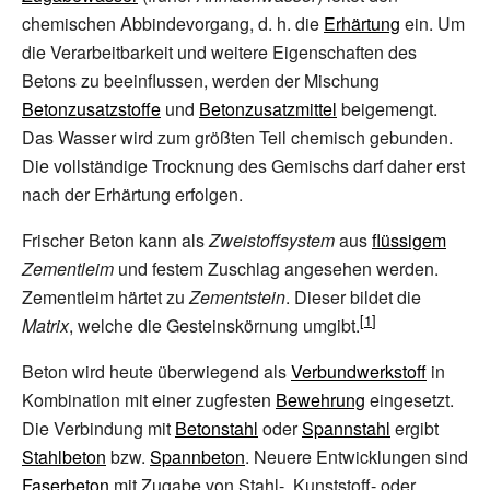
chemischen Abbindevorgang, d.
h. die
Erhärtung
ein. Um
die Verarbeitbarkeit und weitere Eigenschaften des
Betons zu beeinflussen, werden der Mischung
Betonzusatzstoffe
und
Betonzusatzmittel
beigemengt.
Das Wasser wird zum größten Teil chemisch gebunden.
Die vollständige Trocknung des Gemischs darf daher erst
nach der Erhärtung erfolgen.
Frischer Beton kann als
Zweistoffsystem
aus
flüssigem
Zementleim
und festem Zuschlag angesehen werden.
Zementleim härtet zu
Zementstein
. Dieser bildet die
Matrix
, welche die Gesteinskörnung umgibt.
Beton wird heute überwiegend als
Verbundwerkstoff
in
Kombination mit einer zugfesten
Bewehrung
eingesetzt.
Die Verbindung mit
Betonstahl
oder
Spannstahl
ergibt
Stahlbeton
bzw.
Spannbeton
. Neuere Entwicklungen sind
Faserbeton
mit Zugabe von Stahl-, Kunststoff- oder