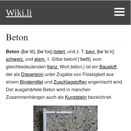
Wiki.li
Beton
Beton
([
beˈtõ
], [
beˈtɔŋ
]
österr.
und z. T.
bayr.
[
beˈtoːn
];
schweiz.
und
alem.
1. Silbe betont [
ˈbetɔ̃
], vom
gleichbedeutenden
franz.
Wort
béton
,) ist ein
Baustoff
,
der als
Dispersion
unter Zugabe von Flüssigkeit aus
einem
Bindemittel
und
Zuschlagstoffen
angemischt wird.
Der ausgehärtete Beton wird in manchen
Zusammenhängen auch als
Kunststein
bezeichnet.