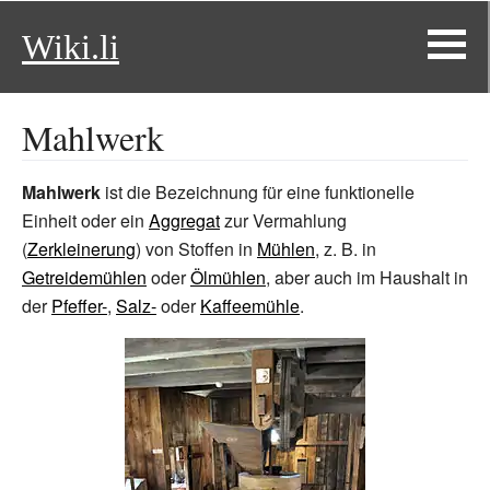
Wiki.li
Mahlwerk
Mahlwerk
ist die Bezeichnung für eine funktionelle
Einheit oder ein
Aggregat
zur Vermahlung
(
Zerkleinerung
) von Stoffen in
Mühlen
, z.
B. in
Getreidemühlen
oder
Ölmühlen
, aber auch im Haushalt in
der
Pfeffer-
,
Salz-
oder
Kaffeemühle
.