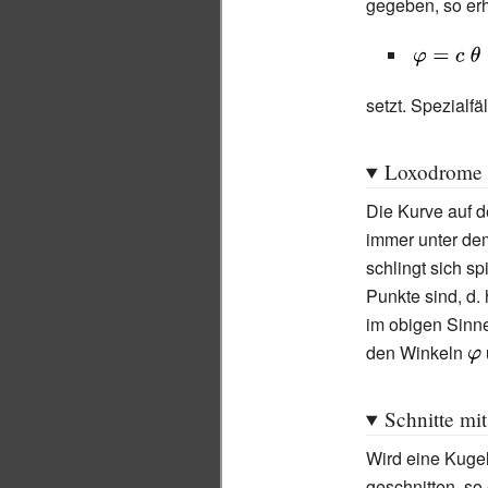
gegeben, so er
(r\cos \theta
\cos \varphi
{\displays
,r\cos \theta
\varphi
setzt. Spezialfä
\sin \varphi
=c\;\theta \
,r\sin \theta
c>0\;,}
)^{T}}
Loxodrome
Die Kurve auf d
immer unter dem
schlingt sich sp
Punkte sind, d.
im obigen Sinn
den Winkeln
{\
\va
Schnitte mi
Wird eine Kuge
geschnitten, s