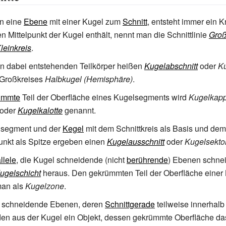
an eine
Ebene
mit einer Kugel zum
Schnitt
, entsteht immer ein 
n Mittelpunkt der Kugel enthält, nennt man die Schnittlinie
Groß
leinkreis
.
n dabei entstehenden Teilkörper heißen
Kugelabschnitt
oder
K
 Großkreises
Halbkugel (Hemisphäre)
.
ümmte
Teil der Oberfläche eines Kugelsegments wird
Kugelkap
oder
Kugelkalotte
genannt.
lsegment und der
Kegel
mit dem Schnittkreis als Basis und dem
unkt als Spitze ergeben einen
Kugelausschnitt
oder
Kugelsekto
llele
, die Kugel schneidende (nicht
berührende
) Ebenen schne
ugelschicht
heraus. Den gekrümmten Teil der Oberfläche einer
man als
Kugelzone
.
h schneidende Ebenen, deren
Schnittgerade
teilweise innerhalb
iden aus der Kugel ein Objekt, dessen gekrümmte Oberfläche da