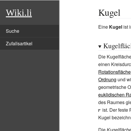
Kugel
Wiki.li
Eine
Kugel
ist 
Suche
Zufallsartikel
Kugelfläc
Die Kugelfläche
einen Kreisdur
Rotationsfläche
Ordnung
und wi
geometrische Or
euklidischen 
des Raumes gl
ist. Der feste
Kugel bezeichne
Die
Kugelfläch