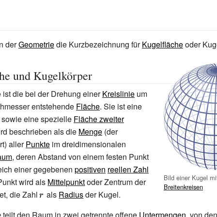
in der
Geometrie
die Kurzbezeichnung für
Kugelfläche
oder Kuge
he und Kugelkörper
 ist die bei der Drehung einer
Kreislinie
um
chmesser entstehende
Fläche
. Sie ist eine
sowie eine spezielle
Fläche zweiter
rd beschrieben als die
Menge
(der
t) aller
Punkte
im dreidimensionalen
Raum
, deren Abstand von einem festen Punkt
eich einer gegebenen
positiven
reellen Zahl
{\displaystyle
Bild einer Kugel m
 Punkt wird als
Mittelpunkt
oder Zentrum der
\!\ r}
Breitenkreisen
t, die Zahl
{\displaystyle
als
Radius
der Kugel.
\!\ r}
e
teilt den Raum in zwei getrennte offene
Untermengen
, von de