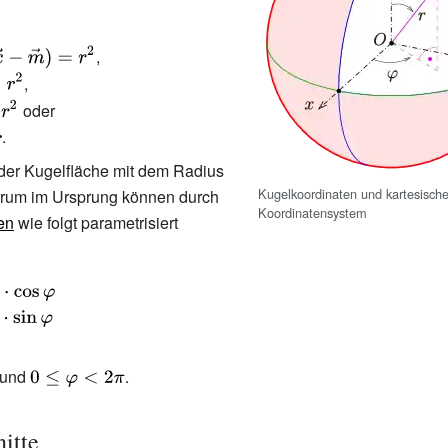
,
,
ec
|
oder
}}
c
.
}}
der Kugelfläche mit dem Radius
{\displaystyle
Kugelkoordinaten und kartesisch
rum im Ursprung können durch
\!\ r}
Koordinatensystem
en
wie folgt parametrisiert
e
und
{\displaystyle
.
0\leq \varphi
<2\pi }
itte