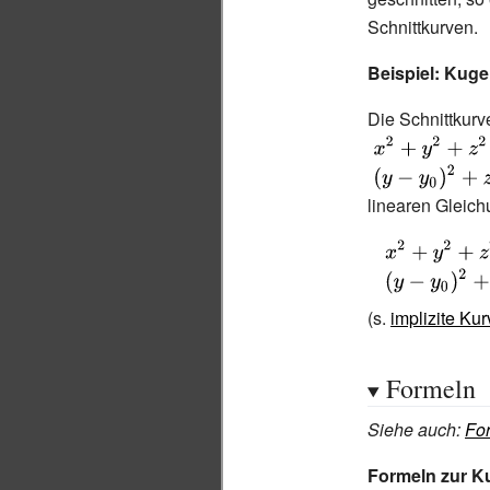
Schnittkurven.
Beispiel: Kugel
Die Schnittkurv
linearen Gleic
{\displaystyle
x^{2}+y^{2}+z
{\displaystyle 
r^{2}=0}
y_{0})^{2}+z^
(s.
implizite Kur
a^{2}=0\ .}
Formeln
Siehe auch
:
Fo
Formeln zur K