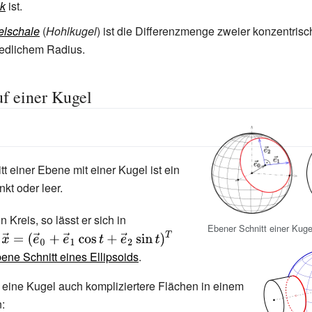
k
ist.
elschale
(
Hohlkugel
) ist die Differenzmenge zweier konzentris
iedlichem Radius.
f einer Kugel
tt einer Ebene mit einer Kugel ist ein
nkt oder leer.
in Kreis, so lässt er sich in
Ebener Schnitt einer Kuge
{\displaystyle
\;{\vec {x}}=
ene Schnitt eines Ellipsoids
.
({\vec
 eine Kugel auch kompliziertere Flächen in einem
{e}}_{0}+
:
{\vec