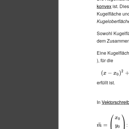
konvex
ist. Die
Kugelfläche und
Kugeloberfläch
Sowohl Kugelflä
dem Zusammenha
Eine Kugelfläche
), für die
{\displaystyle 
(x-x_{0})^{2}+
erfüllt ist.
y_{0})^{2}+(z-
z_{0})^{2}=r^{
In
Vektorschrei
: