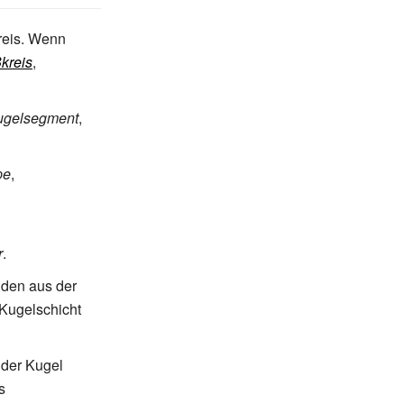
Kreis. Wenn
kreis
,
ugelsegment
,
pe
,
r
.
iden aus der
 Kugelschicht
 der Kugel
s