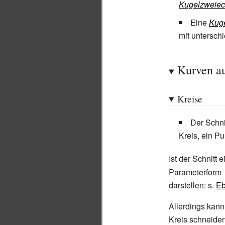
Kugelzweiec
Eine
Kug
mit untersch
Kurven au
Kreise
Der Schni
Kreis, ein Pu
Ist der Schnitt e
Parameterform
darstellen: s.
Eb
Allerdings kann
Kreis schneiden