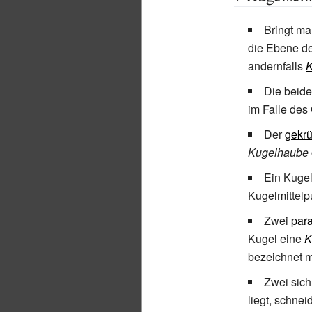
Bringt m
die Ebene de
andernfalls
K
Die beide
im Falle des
Der
gekr
Kugelhaube
Ein Kuge
Kugelmittelp
Zwei
para
Kugel eine
K
bezeichnet 
Zwei sic
liegt, schne