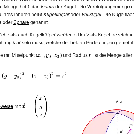
se Menge heißt das
Innere
der Kugel. Die Vereinigungsmenge e
 ihres Inneren heißt
Kugelkörper
oder
Vollkugel
. Die Kugelfläc
e
oder
Sphäre
genannt.
che als auch Kugelkörper werden oft kurz als Kugel bezeichne
ng klar sein muss, welche der beiden Bedeutungen gemeint i
 mit Mittelpunkt (
{\displaystyle
,
{\displaystyle
,
{\displaystyle
) und Radius
{\displaystyle
ist die Menge aller
\!\ x_{0}}
\!\ y_{0}}
\!\ z_{0}}
\!\ r}
\!\
(y-
{\displaystyle {\vec {x}}=
{\displaystyle {\vec {m}}=
2}}
bweise
mit
,
{\begin{pmatrix}x\\y\\z\end{pmatrix}}}
{\begin{pmatrix}x_{0}\\y_{0}\\z_{0}\end{p