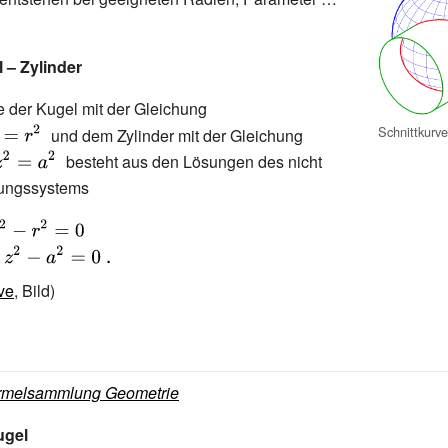
 – Zylinder
e der Kugel mit der Gleichung
{\displaystyle
Schnittkurve
\;x^{2}+y^{2}+z^{2}=r^{2}\;}
{\displaystyle \;(y-
und dem Zylinder mit der Gleichung
y_{0})^{2}+z^{2}=a^{2
besteht aus den Lösungen des nicht
hungssystems
^{2}-
(y-
{2}-
ve
, Bild)
rmelsammlung Geometrie
ugel