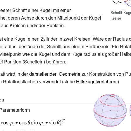
{e}}_{1}\cos
leerer Schnitt einer Kugel mit einer
Schnitt Kuge
t+{\vec
che
, deren Achse durch den Mittelpunkt der Kugel
Kreise
{e}}_{2}\sin
t aus Kreisen und/oder Punkten.
t)^{T}\;}
et eine Kugel einen Zylinder in zwei Kreisen. Wäre der Radius 
lradius, bestünde der Schnitt aus einem Berührkreis. Ein Rotat
Mittelpunkt wie die Kugel und dem Kugelradius als großer Hal
ei Punkten (Scheiteln) berühren.
ft wird in der
darstellenden Geometrie
zur Konstruktion von Pu
n Rotationsflächen verwendet (siehe
Hilfskugelverfahren
.)
en
n Parameterform