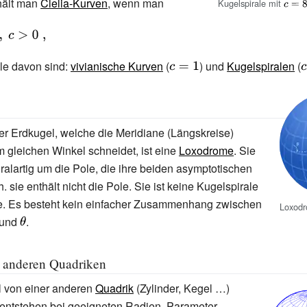
hält man
Clelia-Kurven
, wenn man
Kugelspirale mit
{\disp
c=8}
tyle
lle davon sind:
vivianische Kurven
(
{\displaystyle
) und
Kugelspiralen
(
{
;,\
c=1}
c
er Erdkugel, welche die Meridiane (Längskreise)
 gleichen Winkel schneidet, ist eine
Loxodrome
. Sie
iralartig um die Pole, die ihre beiden asymptotischen
h. sie enthält nicht die Pole. Sie ist keine Kugelspirale
e. Es besteht kein einfacher Zusammenhang zwischen
Loxod
displaystyle
und
{\displaystyle
.
rphi }
\theta }
t anderen Quadriken
l von einer anderen
Quadrik
(Zylinder, Kegel …)
o entstehen bei geeigneten Radien, Parameter …