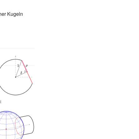
cher Kugeln
l