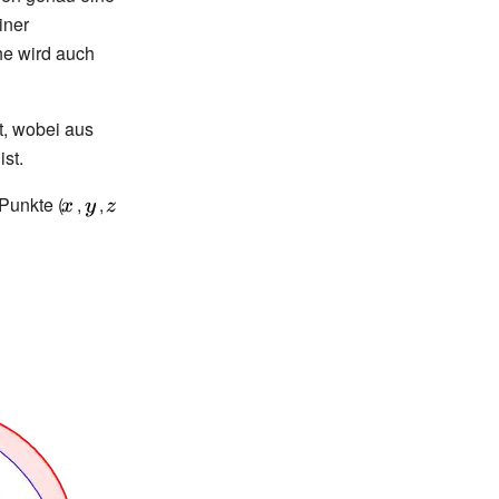
iner
he wird auch
t, wobei aus
st.
 Punkte (
{\displaystyle
,
{\displaystyle
,
{\displaystyle
\!\ x}
\!\ y}
\!\ z}
matrix}}}