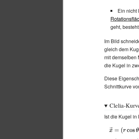
Ein nicht 
Rotationsflä
geht, besteh
Im Bild schneid
gleich dem Kuge
mit demselben 
die Kugel in zw
Diese Eigenscha
Schnittkurve vo
Clelia-Kurv
Ist die Kugel i
{\displaystyle
{\vec {x}}=