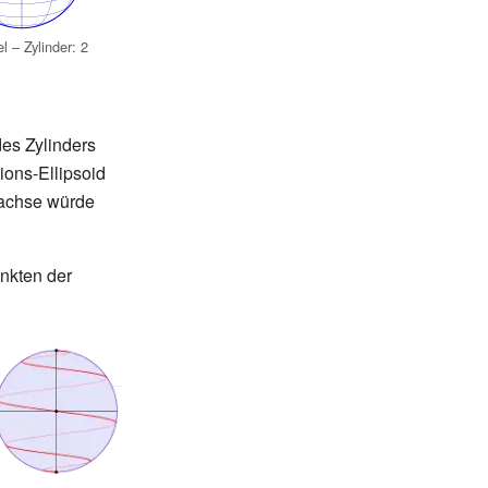
l – Zylinder: 2
des Zylinders
ions-Ellipsoid
bachse würde
nkten der