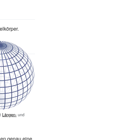
lkörper.
it
Längen-
und
nen genau eine