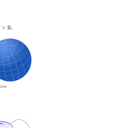
laystyle
\displaystyle
).
>2}
rome