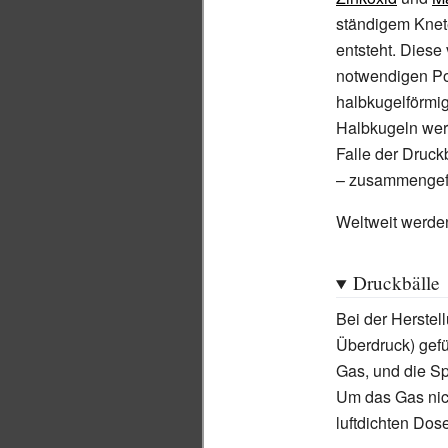
ständigem Knet
entsteht. Diese
notwendigen Po
halbkugelförmi
Halbkugeln wer
Falle der Druck
– zusammengefü
Weltweit werden
Druckbälle
Bei der Herstel
Überdruck) gefü
Gas, und die Sp
Um das Gas nich
luftdichten Dose