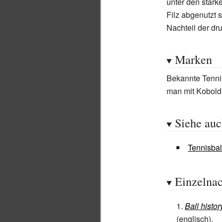
unter den stark
Filz abgenutzt s
Nachteil der dr
Marken
Bekannte Tenni
man mit
Kobold
Siehe au
Tennisba
Einzelna
Ball histor
(englisch).