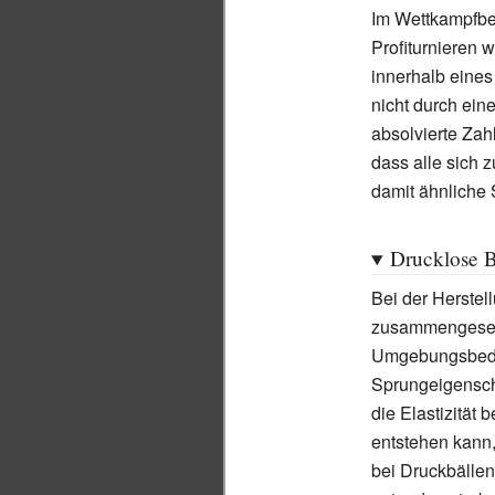
Im Wettkampfber
Profiturnieren 
innerhalb eines
nicht durch ein
absolvierte Zah
dass alle sich 
damit ähnliche
Drucklose B
Bei der Herstel
zusammengesetz
Umgebungsbedin
Sprungeigensch
die Elastizität
entstehen kann,
bei Druckbälle