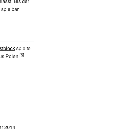
lässt. Bis der
 spielbar.
stblock
spielte
s Polen.
r 2014