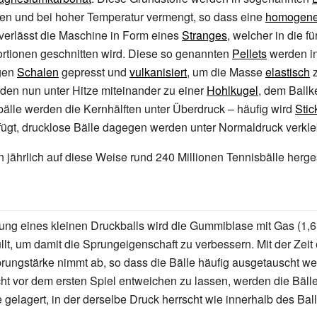
en und bei hoher Temperatur vermengt, so dass eine
homogen
 verlässt die Maschine in Form eines
Stranges
, welcher in die fü
rtionen geschnitten wird. Diese so genannten
Pellets
werden i
gen
Schalen
gepresst und
vulkanisiert
, um die Masse
elastisch
z
den nun unter Hitze miteinander zu einer
Hohlkugel
, dem Ballke
bälle werden die Kernhälften unter Überdruck – häufig wird
Stic
gt, drucklose Bälle dagegen werden unter Normaldruck verkle
 jährlich auf diese Weise rund 240 Millionen Tennisbälle herges
lung eines kleinen Druckballs wird die Gummiblase mit Gas (1,6
llt, um damit die Sprungeigenschaft zu verbessern. Mit der Zeit
rungstärke nimmt ab, so dass die Bälle häufig ausgetauscht w
t vor dem ersten Spiel entweichen zu lassen, werden die Bälle
 gelagert, in der derselbe Druck herrscht wie innerhalb des Ball