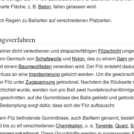
arte Fläche, z.
B.
Beton
, fallen gelassen wird.
h Regeln zu Ballarten auf verschiedenen Platzarten.
ngsverfahren
n einer dicht verwobenen und strapazierfähigen
Filzschicht
umgeb
nem Gemisch von
Schafswolle
und
Nylon
, das zu einem
Garn
ge
it einem
Baumwollfaden
verwoben wird. Der Filz entsteht dadu
hluss an eine
Imprägnierung
gekürzt werden. Um die gewünsc
er Filz unter
Zugspannung
getrocknet. Nachdem die Rückseite 
hichtet wurde, werden nun pro Ball zwei hundeknochenförmig
geschnitten, auf die Gummiblase des Balls geklebt und getrock
edampfung sorgt dafür, dass sich der Filz aufbauscht.
 dem Filz befindende Gummiblase, auch
Ballkern
genannt, besteh
 bis zu elf verschiedenen
Chemikalien
, u.
a.
Tonerde
,
Quarz
,
S
agnesiumkarbonat
. Diese Grundstoffe werden in sogenannten