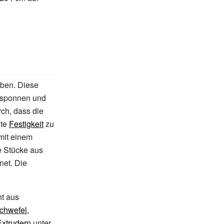
en. Diese
sponnen und
rch, dass die
hte
Festigkeit
zu
mit einem
e Stücke aus
net. Die
t aus
chwefel
,
Extrudern
unter