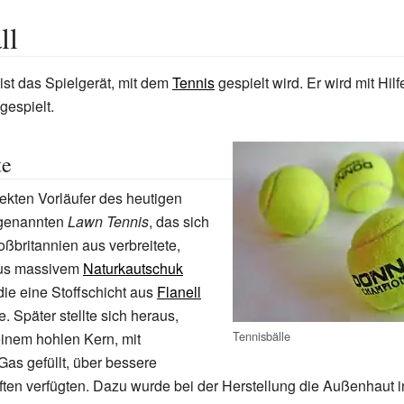
ll
ist das Spielgerät, mit dem
Tennis
gespielt wird. Er wird mit Hilf
gespielt.
te
rekten Vorläufer des heutigen
ogenannten
Lawn Tennis
, das sich
ßbritannien aus verbreitete,
aus massivem
Naturkautschuk
die eine Stoffschicht aus
Flanell
. Später stellte sich heraus,
Tennisbälle
einem hohlen Kern, mit
as gefüllt, über bessere
ten verfügten. Dazu wurde bei der Herstellung die Außenhaut 