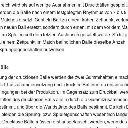
eich wird bis auf wenige Ausnahmen mit Druckbällen gespielt.
werden die Bälle nach einem festgelegten Rhythmus von 7 bis 9
 Matches ersetzt. Geht ein Ball zu einem frühen Zeitpunkt verlor
en neuen Ball ersetzt, sondern durch einen, mit dem vor dem Ma
l an Spielen seit dem letzten Austausch gespielt wurde. So ist g
zu einem Zeitpunkt im Match befindlichen Bälle dieselbe Anzahl
 Sprungeigenschaften aufweisen.
älle
lung der drucklosen Bälle werden die zwei Gummihälften einfac
t. Luftzusammensetzung und -druck im Ballinneren entsprech
gungen bei der Produktion. Im Gegensatz zum Druckball wer
aften des drucklosen Balls allein durch die Gummizusammens
 bestimmt, und über die Wandstärke des Balls bestimmt. Da kein 
 bleiben die Sprung- bzw. Spieleigenschaften wesentlich länger
n. Drucklose Bälle müssen erst ausgetauscht werden, wenn da