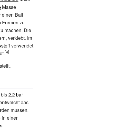
e
Masse
r einen Ball
n Formen zu
u machen. Die
rn, verklebt. Im
kstoff
verwendet
bt.
tellt.
 bis 2,2
bar
 entweicht das
erden müssen.
 in einer
s.