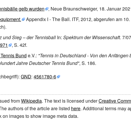
nnisbälle gelb wurden
, Neue Braunschweiger, 18. Januar 202
equipment.
Appendix I - The Ball.
ITF,
2012
,
abgerufen am 10.
ch).
tz und Sieg – der Tennisball
In:
Spektrum der Wissenschaft.
7/07
2971
, S. 42f.
 Tennis Bund
e.V.:
"Tennis in Deutschland - Von den Anfängen b
Hundert Jahre Deutscher Tennis Bund"
, S.
186.
hbegriff):
GND
:
4561780-6
issued from
Wikipedia
. The text is licensed under
Creative Common
 The authors of the article are listed
here
. Additional terms may ap
ick on images to show image meta data.