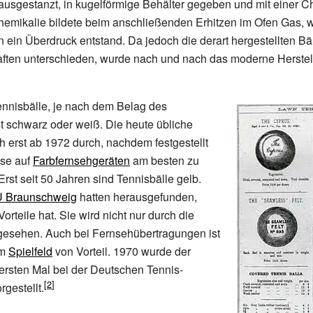
usgestanzt, in kugelförmige Behälter gegeben und mit einer C
Chemikalie bildete beim anschließenden Erhitzen im Ofen Gas, w
 ein Überdruck entstand. Da jedoch die derart hergestellten Bäll
aften unterschieden, wurde nach und nach das moderne Herste
ennisbälle, je nach dem Belag des
st schwarz oder weiß. Die heute übliche
ch erst ab 1972 durch, nachdem festgestellt
ese auf
Farbfernsehgeräten
am besten zu
Erst seit 50 Jahren sind Tennisbälle gelb.
 Braunschweig
hatten herausgefunden,
orteile hat. Sie wird nicht nur durch die
 gesehen. Auch bei Fernsehübertragungen ist
m
Spielfeld
von Vorteil. 1970 wurde der
ersten Mal bei der Deutschen Tennis-
rgestellt.