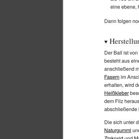
eine ebene, h
Dann folgen noc
Herstellu
Der Ball ist vo
besteht aus ei
anschließend m
Fasern
im Ansc
erhalten, wird d
Heißkleber
besc
dem Filz heraus
abschließende B
Die sich unter
Naturgummi
und
Zinkoxid
und
M