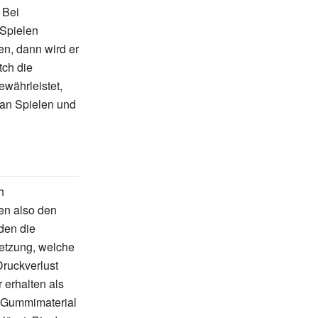
 Bei
 Spielen
en, dann wird er
tch die
ewährleistet,
 an Spielen und
h
en also den
den die
etzung, welche
Druckverlust
 erhalten als
s Gummimaterial