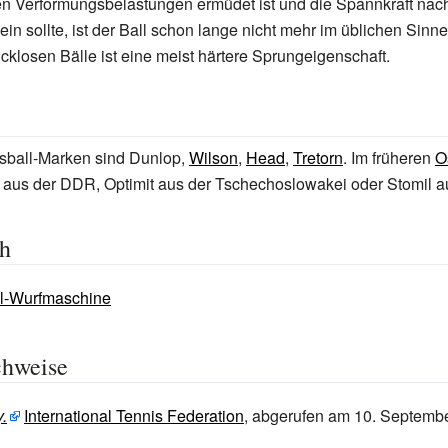
en Verformungsbelastungen ermüdet ist und die Spannkraft nach
ein sollte, ist der Ball schon lange nicht mehr im üblichen Sinne
ucklosen Bälle ist eine meist härtere Sprungeigenschaft.
sball-Marken sind
Dunlop
,
Wilson
,
Head
,
Tretorn
. Im früheren
O
aus der DDR,
Optimit
aus der Tschechoslowakei oder
Stomil
au
ch
ll-Wurfmaschine
chweise
y.
International Tennis Federation
,
abgerufen am 10.
Septembe