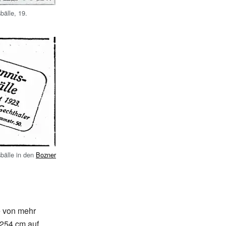
bälle, 19.
bälle in den
Bozner
e von mehr
 254
cm auf