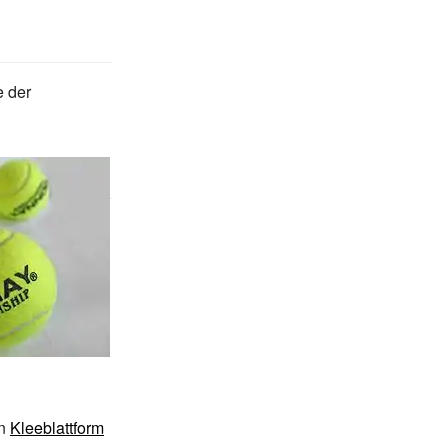
e der
in
Kleeblattform