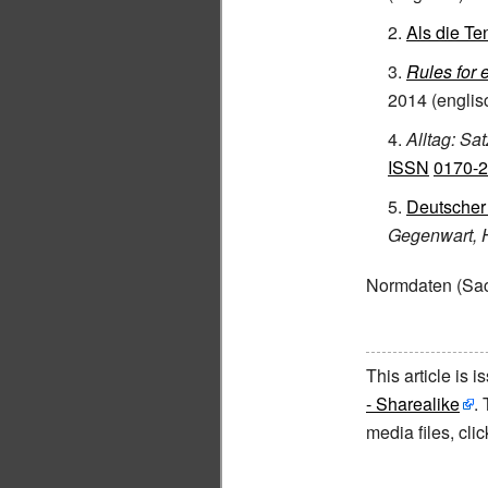
Als die Te
Rules for 
2014
(englis
Alltag: Sa
ISSN
0170-
Deutscher
Gegenwart, 
Normdaten
(Sac
This article is 
- Sharealike
.
media files, cl