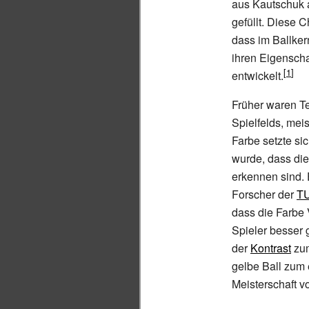
aus Kautschuk a
gefüllt. Diese 
dass im Ballkern
ihren Eigensch
entwickelt.
Früher waren T
Spielfelds, mei
Farbe setzte si
wurde, dass di
erkennen sind. 
Forscher der
TU
dass die Farbe V
Spieler besser
der
Kontrast
zu
gelbe Ball zum 
Meisterschaft vo