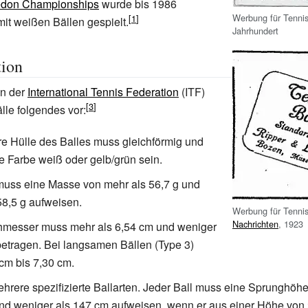
don Championships
wurde bis 1986
Werbung für Tennis
mit weißen Bällen gespielt.
Jahrhundert
tion
ln der
International Tennis Federation
(ITF)
lle folgendes vor:
e Hülle des Balles muss gleichförmig und
ne Farbe weiß oder gelb/grün sein.
muss eine Masse von mehr als 56,7
g und
58,5
g aufweisen.
Werbung für Tennis
Nachrichten
, 1923
hmesser muss mehr als 6,54
cm und weniger
etragen. Bei langsamen Bällen (Type 3)
cm bis 7,30
cm.
ehrere spezifizierte Ballarten. Jeder Ball muss eine Sprunghöh
nd weniger als 147
cm aufweisen, wenn er aus einer Höhe von