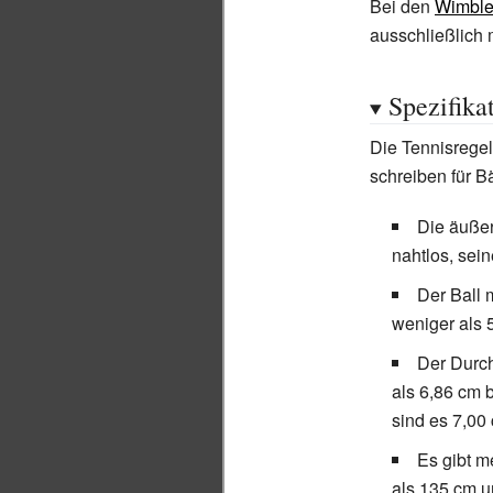
Bei den
Wimble
ausschließlich 
Spezifika
Die Tennisrege
schreiben für Bä
Die äußer
nahtlos, sei
Der Ball 
weniger als 
Der Durc
als 6,86
cm b
sind es 7,00
Es gibt m
als 135
cm u