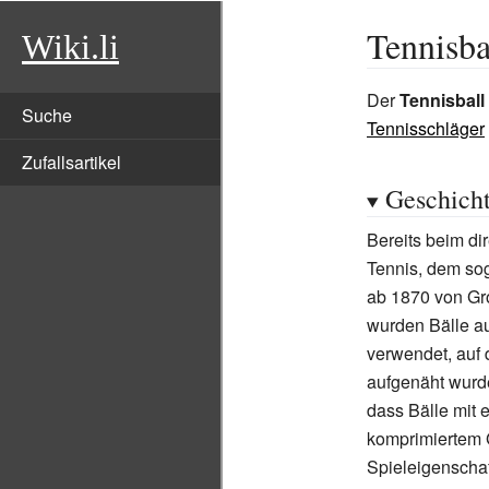
Tennisba
Wiki.li
Der
Tennisball
Suche
Tennisschläger
Zufallsartikel
Geschich
Bereits beim di
Tennis, dem s
ab 1870 von Gro
wurden Bälle 
verwendet, auf 
aufgenäht wurde
dass Bälle mit 
komprimiertem G
Spieleigenschaf