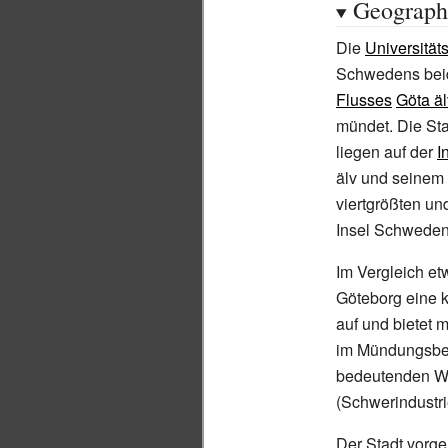
Geograph
Die
Universität
Schwedens beid
Flusses
Göta äl
mündet. Die Sta
liegen auf der
I
älv und seinem 
viertgrößten un
Insel Schweden
Im Vergleich et
Göteborg eine k
auf und bietet 
im Mündungsber
bedeutenden Wir
(Schwerindustrie
Der Stadt vorgel