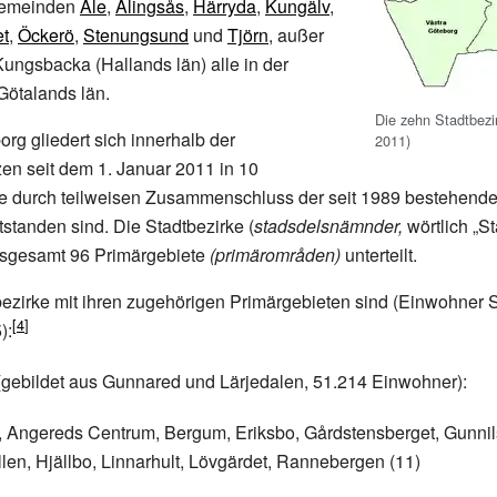
Gemeinden
Ale
,
Alingsås
,
Härryda
,
Kungälv
,
et
,
Öckerö
,
Stenungsund
und
Tjörn
, außer
ngsbacka (Hallands län) alle in der
Götalands län.
Die zehn Stadtbezi
org gliedert sich innerhalb der
2011)
n seit dem 1. Januar 2011 in 10
die durch teilweisen Zusammenschluss der seit 1989 bestehend
tstanden sind. Die Stadtbezirke (
stadsdelsnämnder,
wörtlich „St
insgesamt 96 Primärgebiete
(primärområden)
unterteilt.
ezirke mit ihren zugehörigen Primärgebieten sind (Einwohner 
):
gebildet aus Gunnared und Lärjedalen, 51.214 Einwohner):
 Angereds Centrum, Bergum, Eriksbo, Gårdstensberget, Gunnil
en, Hjällbo, Linnarhult, Lövgärdet, Rannebergen (11)