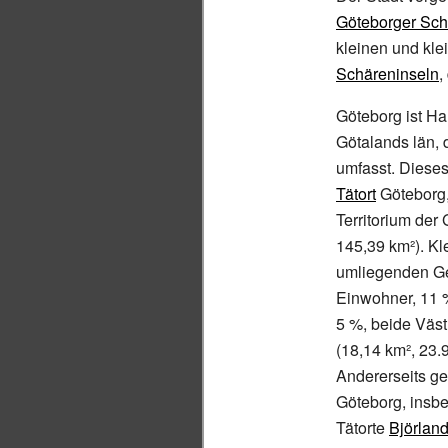
Göteborger Sch
kleinen und kle
Schäreninseln
,
Göteborg ist Ha
Götalands län, 
umfasst. Diese
Tätort
Göteborg,
Territorium de
145,39
km²). Kl
umliegenden 
Einwohner, 11
5
%, beide Väst
(18,14
km², 23.
Andererseits ge
Göteborg, insb
Tätorte
Björlan