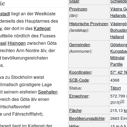
Staat
:
Schwede
ie
Provinzen
Västra G
sstadt
liegt an der Westküste
Hallands 
(län):
erseits des Hauptarmes des
Historische
Provinzen
Västergö
v
, der dort in das
Kattegat
Bohuslä
(landskap):
dtteile nördlich des Flusses
Halland
nsel
Hisingen
zwischen Göta
Gemeinden
Götebor
rechten Arm Nordre älv, der
Kungsba
(kommuner):
d bevölkerungsreichsten
Mölndal
Partille
s.
Koordinaten
:
57°
42′
N
wa zu Stockholm weist
SCB-Code
:
4368
limatisch günstigere Lage
Status:
Tätort
mit seinem eisfreien
Seehafen
Einwohner
:
572.799
eich des Göta älv einen
2015)
tschaftsvorteil
Fläche
:
215,13
k
 und Fährschifffahrt).
Bevölkerungsdichte
:
2663
Ein
agert liegt im Kattegat der
Höhe
:
15
m
ö.h