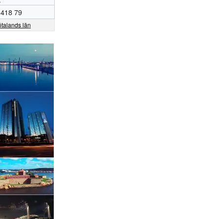
 418 79
ötalands län