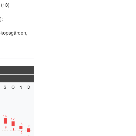
 (13)
):
iskopsgården,
m
S
O
N
D
16
12
6
3
9
6
2
-2