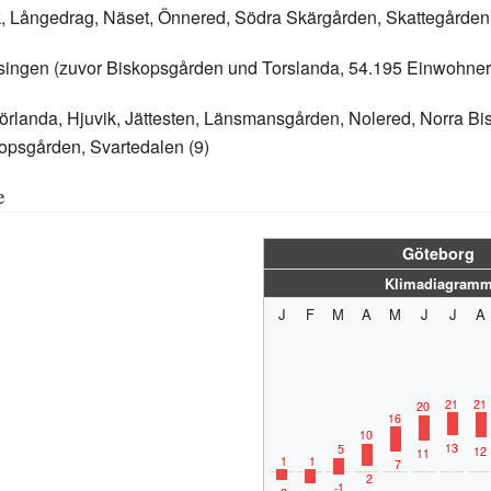
 Långedrag, Näset, Önnered, Södra Skärgården, Skattegården
singen (zuvor Biskopsgården und Torslanda, 54.195 Einwohner
jörlanda, Hjuvik, Jättesten, Länsmansgården, Nolered, Norra B
opsgården, Svartedalen (9)
e
Göteborg
Klimadiagram
J
F
M
A
M
J
J
A
21
21
20
16
10
13
5
12
11
1
1
7
2
-1