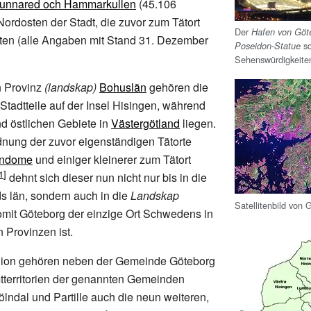
unnared och Hammarkullen
(45.106
ordosten der Stadt, die zuvor zum Tätort
Der
Hafen von Göt
ten (alle Angaben mit Stand 31. Dezember
so
Poseidon-Statue
Sehenswürdigkeite
n Provinz
(landskap)
Bohuslän
gehören die
Stadtteile auf der Insel Hisingen, während
nd östlichen Gebiete in
Västergötland
liegen.
nung der zuvor eigenständigen Tätorte
indome
und einiger kleinerer zum Tätort
dehnt sich dieser nun nicht nur bis in die
s län, sondern auch in die
Landskap
Satellitenbild von 
mit Göteborg der einzige Ort Schwedens in
n Provinzen ist.
gion gehören neben der Gemeinde Göteborg
territorien der genannten Gemeinden
ndal und Partille auch die neun weiteren,