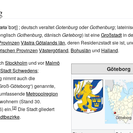
g
œtəˈbɔrj
] ; deutsch veraltet
Gotenburg
oder
Gothenburg
; lateini
englisch
Gothenburg
, dänisch
Gøteborg
) ist eine
Großstadt
in d
Provinzen
Västra Götalands län
, deren Residenzstadt sie ist, u
orischen Provinzen
Västergötland
,
Bohuslän
und
Halland
.
ach
Stockholm
und vor
Malmö
Göteborg
e Stadt Schwedens
;
 nimmt auch die
Groß-Göteborg“) genannte,
umfassende
Metropolregion
nwohnern (Stand 30.
) ein.
Die Stadt gliedert
dtbezirke
.
Göteborg