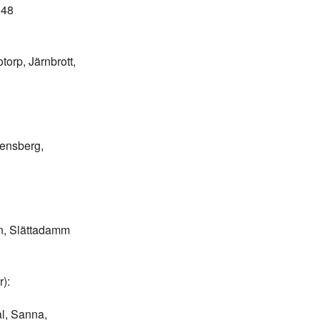
148
orp, Järnbrott,
rensberg,
n, Slättadamm
):
l, Sanna,