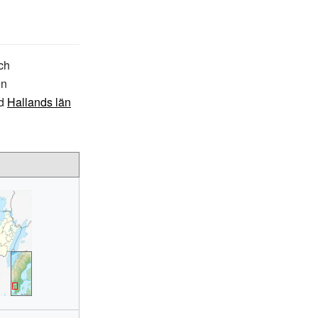
sch
en
nd
Hallands län