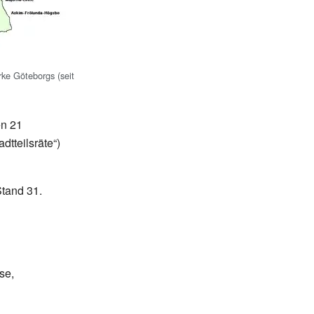
rke Göteborgs (seit
en 21
adtteilsräte“)
Stand 31.
se,