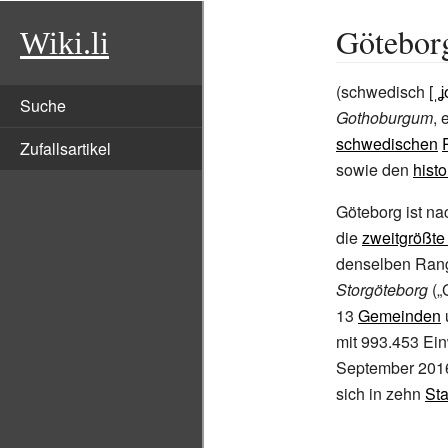
Götebor
Wiki.li
(schwedisch [
ˌʝ
Suche
Gothoburgum
, 
schwedischen
Zufallsartikel
sowie den
hist
Göteborg ist n
die
zweitgrößt
denselben Rang
Storgöteborg
(„
13
Gemeinden
mit 993.453 Ei
September 2016
sich in zehn
Sta