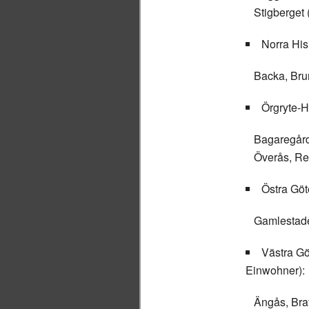
Stigberget 
Norra His
Backa, Bru
Örgryte-H
Bagaregårde
Överås, Red
Östra Göt
Gamlestaden
Västra Gö
Einwohner):
Ängås, Bra