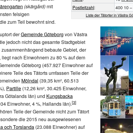
ärengarten
(skärgård)
mit
Postleitzahl
:
400 10 –
insten felsigen
Liste der Tätorter in Västra G
 die zum Teil bewohnt sind.
uptort der
Gemeinde Göteborg
von Västra
die jedoch nicht das gesamte Stadtgebiet
s zusammenhängend bebaute Gebiet, der
 liegt nach Einwohnern zu 80
% auf dem
r Gemeinde Göteborg (457.927 Einwohner auf
einere Teile des Tätorts umfassen Teile der
Gemeinden
Mölndal
(39,35
km², 60.513
%),
Partille
(12,26
km², 30.425 Einwohner,
ra Götalands län) und
Kungsbacka
934 Einwohner, 4
%, Hallands län).
hören Teile der Gemeinde nicht zum Tätort
esondere die 2015 neu ausgewiesenen
da och Torslanda
(23.088 Einwohner) auf