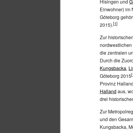
Hisingen und
G
Einwohner) im N
Göteborg gehör
2015).
Zur historische
nordwestlichen 
die zentralen u
Durch die Zuord
Kungsbacka
,
L
Göteborg 2015
Provinz Halland
Halland
aus, wo
drei historische
Zur Metropolre
und den Gesamt
Kungsbacka, Möl