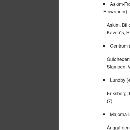
Askim-Frö
Einwohner):
Askim, Bill
Kaverös, R
Centrum 
Guldheden,
Stampen, V
Lundby (
Eriksberg,
(7)
Majorna-L
Änggården,