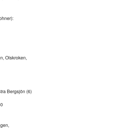
ohner):
n, Olskroken,
tra Bergsjön (6)
40
agen,