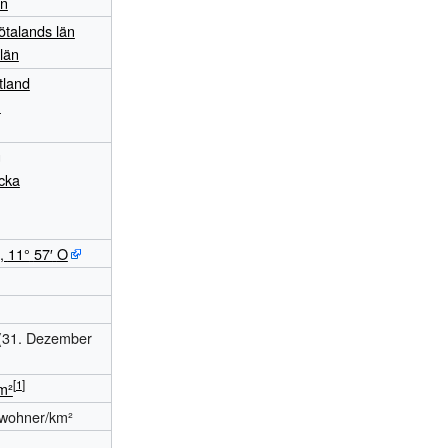
n
ötalands län
län
tland
n
g
cka
,
11°
57′
O
(31.
Dezember
m²
wohner/km²
.