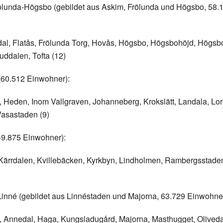
lunda-Högsbo (gebildet aus Askim, Frölunda und Högsbo, 58.
dal, Flatås, Frölunda Torg, Hovås, Högsbo, Högsbohöjd, Högsbot
uddalen, Tofta (12)
(60.512 Einwohner):
 Heden, Inom Vallgraven, Johanneberg, Krokslätt, Landala, Lo
asastaden (9)
49.875 Einwohner):
 Kärrdalen, Kvillebäcken, Kyrkbyn, Lindholmen, Rambergsstade
inné (gebildet aus Linnéstaden und Majorna, 63.729 Einwohner
 Annedal, Haga, Kungsladugård, Majorna, Masthugget, Oliveda