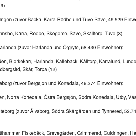
(9)
ingen (zuvor Backa, Kärra-Rödbo und Tuve-Säve, 49.529 Einw
nnsbo, Kärra, Rödbo, Skogome, Säve, Skälltorp, Tuve (8)
ärlanda (zuvor Härlanda und Örgryte, 58.430 Einwohner):
n, Björkekärr, Härlanda, Kallebäck, Kålltorp, Kärralund, Lunde
bergslid, Skår, Torpa (12)
eborg (zuvor Bergsjön und Kortedala, 48.274 Einwohner):
, Norra Kortedala, Östra Bergsjön, Södra Kortedala, Utby, Väs
teborg (zuvor Älvsborg, Södra Skärgården und Tynnered, 52.7
tthammar, Fiskebäck, Grevegården, Grimmered, Guldringen, H