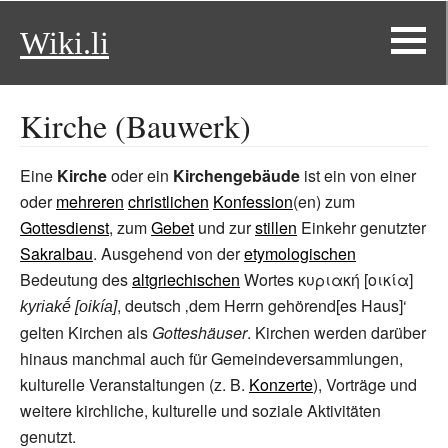
Wiki.li
Kirche (Bauwerk)
Eine
Kirche
oder ein
Kirchengebäude
ist ein von einer
oder
mehreren
christlichen
Konfession
(en) zum
Gottesdienst
, zum
Gebet
und zur
stillen
Einkehr genutzter
Sakralbau
. Ausgehend von der
etymologischen
Bedeutung des
altgriechischen
Wortes
κυριακή [οικία]
, deutsch
‚
dem Herrn gehörend[es Haus]
‘
kyriakḗ [oikía]
gelten Kirchen als
Gotteshäuser
. Kirchen werden darüber
hinaus manchmal auch für Gemeindeversammlungen,
kulturelle Veranstaltungen (z.
B.
Konzerte
), Vorträge und
weitere kirchliche, kulturelle und soziale Aktivitäten
genutzt.