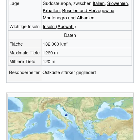
Lage
Südosteuropa, zwischen
Italien
,
Slowenien
,
Kroatien
,
Bosnien und Herzegowina
,
Montenegro
und
Albanien
Wichtige Inseln
Inseln (Auswahl)
Daten
Fläche
132.000
km²
Maximale Tiefe
1260
m
Mittlere Tiefe
120
m
Besonderheiten
Ostküste stärker gegliedert
Adria