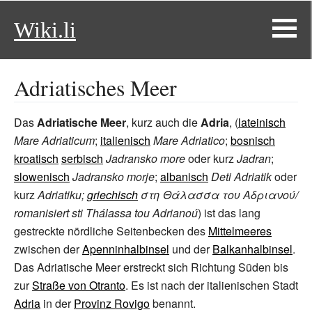
Wiki.li
Adriatisches Meer
Das
Adriatische Meer
, kurz auch die
Adria
, (
lateinisch
Mare Adriaticum
;
italienisch
Mare Adriatico
;
bosnisch
kroatisch
serbisch
Jadransko more
oder kurz
Jadran
;
slowenisch
Jadransko morje
;
albanisch
Deti Adriatik
oder
kurz
Adriatiku;
griechisch
στη Θάλασσα του Αδριανού/
romanisiert sti Thálassa tou Adrianoú
) ist das lang
gestreckte nördliche Seitenbecken des
Mittelmeeres
zwischen der
Apenninhalbinsel
und der
Balkanhalbinsel
.
Das Adriatische Meer erstreckt sich Richtung Süden bis
zur
Straße von Otranto
. Es ist nach der italienischen Stadt
Adria
in der
Provinz Rovigo
benannt.