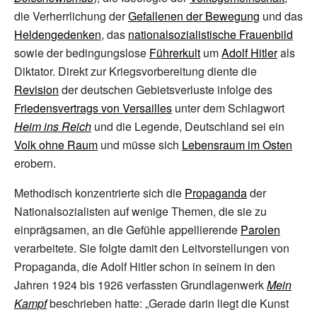
die Verherrlichung der
Gefallenen der Bewegung
und das
Heldengedenken
, das
nationalsozialistische Frauenbild
sowie der bedingungslose
Führerkult
um
Adolf Hitler
als
Diktator. Direkt zur Kriegsvorbereitung diente die
Revision
der deutschen Gebietsverluste infolge des
Friedensvertrags von Versailles
unter dem Schlagwort
Heim ins Reich
und die Legende, Deutschland sei ein
Volk ohne Raum
und müsse sich
Lebensraum im Osten
erobern.
Methodisch konzentrierte sich die
Propaganda
der
Nationalsozialisten auf wenige Themen, die sie zu
einprägsamen, an die Gefühle appellierende
Parolen
verarbeitete. Sie folgte damit den Leitvorstellungen von
Propaganda, die Adolf Hitler schon in seinem in den
Jahren 1924 bis 1926 verfassten Grundlagenwerk
Mein
Kampf
beschrieben hatte: „Gerade darin liegt die Kunst