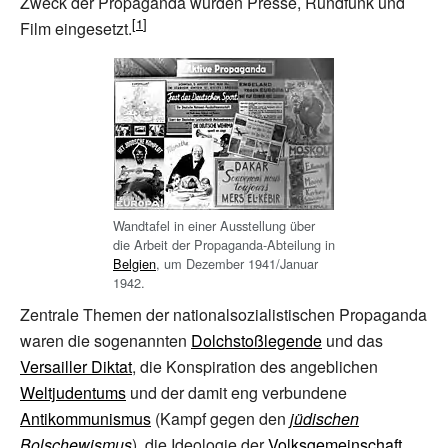
Zweck der Propaganda wurden Presse, Rundfunk und
Film eingesetzt.
Wandtafel in einer Ausstellung über
die Arbeit der Propaganda-Abteilung in
Belgien
, um Dezember 1941/Januar
1942.
Zentrale Themen der nationalsozialistischen Propaganda
waren die sogenannten
Dolchstoßlegende
und das
Versailler Diktat
, die Konspiration des angeblichen
Weltjudentums
und der damit eng verbundene
Antikommunismus
(Kampf gegen den
jüdischen
Bolschewismus
), die Ideologie der
Volksgemeinschaft
,