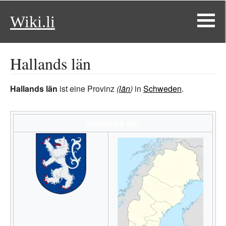
Wiki.li
Hallands län
Hallands län
ist eine Provinz
(
län
)
in
Schweden
.
Hallands län