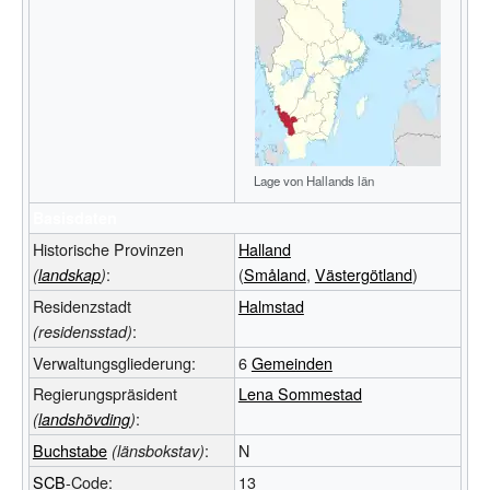
Lage von Hallands län
Basisdaten
Historische Provinzen
Halland
:
(
Småland
,
Västergötland
)
(
landskap
)
Residenzstadt
Halmstad
:
(residensstad)
Verwaltungsgliederung:
6
Gemeinden
Regierungspräsident
Lena Sommestad
:
(
landshövding
)
Buchstabe
:
N
(länsbokstav)
SCB
-Code:
13