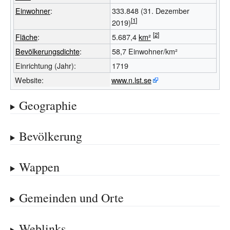
Einwohner
:
333.848
(31.
Dezember
2019)
Fläche
:
5.687,4
km²
Bevölkerungsdichte
:
58,7
Einwohner/km²
Einrichtung (Jahr):
1719
Website:
www.n.lst.se
Geographie
Bevölkerung
Wappen
Gemeinden und Orte
Weblinks