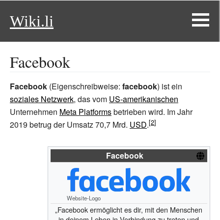
Wiki.li
Facebook
Facebook
(Eigenschreibweise:
facebook
) ist ein
soziales Netzwerk
, das vom
US-amerikanischen
Unternehmen
Meta Platforms
betrieben wird. Im Jahr
2019 betrug der Umsatz 70,7 Mrd.
USD
.
Facebook
Website-Logo
„Facebook ermöglicht es dir, mit den Menschen
in deinem Leben in Verbindung zu treten und