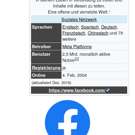
Inhalte mit diesen zu teilen.
Eine offene und vernetzte Welt.“
Soziales Netzwerk
Englisch
,
Spanisch
,
Deutsch
,
Sprachen
Französisch
,
Chinesisch
und 79
weitere
Meta Platforms
Betreiber
2,5 Mrd. monatlich aktive
Benutzer
Nutzer
ja
Registrierung
4.
Feb. 2004
Online
(aktualisiert Dez. 2019)
https://www.facebook.com/