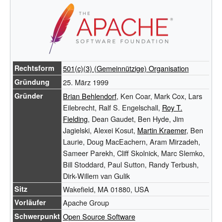
Rechtsform
501(c)(3) (Gemeinnützige) Organisation
Gründung
25.
März 1999
Gründer
Brian Behlendorf
, Ken Coar, Mark Cox, Lars
Eilebrecht, Ralf S. Engelschall,
Roy T.
Fielding
, Dean Gaudet, Ben Hyde, Jim
Jagielski, Alexei Kosut,
Martin Kraemer
, Ben
Laurie, Doug MacEachern, Aram Mirzadeh,
Sameer Parekh, Cliff Skolnick, Marc Slemko,
Bill Stoddard, Paul Sutton, Randy Terbush,
Dirk-Willem van Gulik
Sitz
Wakefield, MA 01880, USA
Vorläufer
Apache Group
Schwerpunkt
Open Source Software