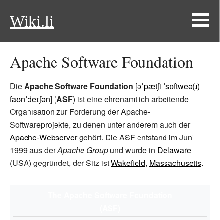
Wiki.li
Apache Software Foundation
Die
Apache Software Foundation
[
əˈpætʃi ˈsɒftweə(ɹ)
faʊnˈdeɪʃən
] (
ASF
) ist eine ehrenamtlich arbeitende
Organisation zur Förderung der Apache-
Softwareprojekte, zu denen unter anderem auch der
Apache-Webserver
gehört. Die ASF entstand im Juni
1999 aus der
Apache Group
und wurde in
Delaware
(USA) gegründet, der Sitz ist
Wakefield
,
Massachusetts
.
The Apache Software Foundation
(ASF)