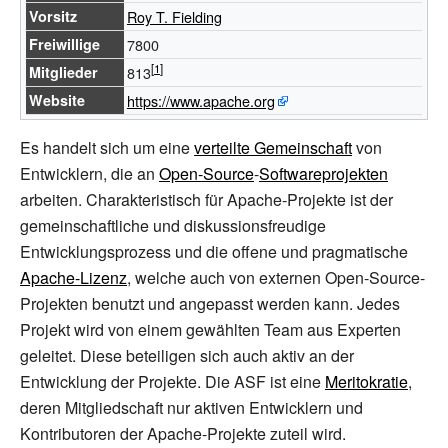
Vorsitz
Roy T. Fielding
Freiwillige
7800
Mitglieder
813
Website
https://www.apache.org
Es handelt sich um eine
verteilte Gemeinschaft
von
Entwicklern, die an
Open-Source
-
Softwareprojekten
arbeiten. Charakteristisch für Apache-Projekte ist der
gemeinschaftliche und diskussionsfreudige
Entwicklungsprozess und die offene und pragmatische
Apache-Lizenz
, welche auch von externen Open-Source-
Projekten benutzt und angepasst werden kann. Jedes
Projekt wird von einem gewählten Team aus Experten
geleitet. Diese beteiligen sich auch aktiv an der
Entwicklung der Projekte. Die ASF ist eine
Meritokratie
,
deren Mitgliedschaft nur aktiven Entwicklern und
Kontributoren der Apache-Projekte zuteil wird.