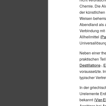
Chemie. Die Alc
der künstlichen
Weisen beherrsc
Abendland als 
Verbindung mit 
Allheilmittel (
Pa
Universallösun
Neben einer th
praktischen Tei
Destillations
-,
E
voraussetzte. 
typischer Vertr
In der griechis
Urelemente Erd
bekannt (
Vier-
Ansätzen bei
Ar