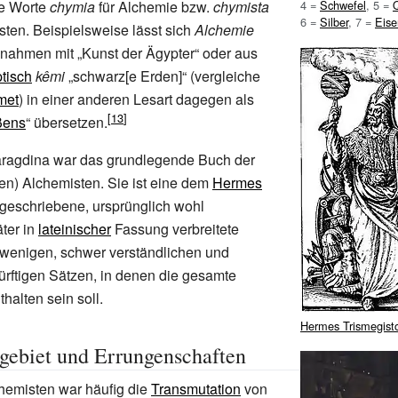
4
=
Schwefel
, 5
=
Q
e Worte
chymia
für Alchemie bzw.
chymista
6
=
Silber
, 7
=
Eise
sten. Beispielsweise lässt sich
Alchemie
nahmen mit „Kunst der Ägypter“ oder aus
ptisch
kêmi
„schwarz[e Erden]“ (vergleiche
met
) in einer anderen Lesart dagegen als
ßens
“ übersetzen.
ragdina war das grundlegende Buch der
en) Alchemisten. Sie ist eine dem
Hermes
geschriebene, ursprünglich wohl
äter in
lateinischer
Fassung verbreitete
enigen, schwer verständlichen und
rftigen Sätzen, in denen die gesamte
halten sein soll.
Hermes Trismegist
gebiet und Errungenschaften
chemisten war häufig die
Transmutation
von