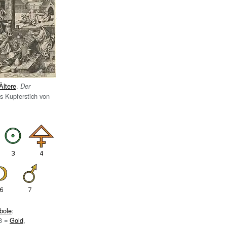
Ältere
.
Der
s Kupferstich von
bole
:
3
=
Gold
,