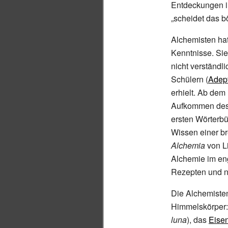
Entdeckungen i
„scheidet das bö
Alchemisten ha
Kenntnisse. Sie
nicht verständl
Schülern (
Adep
erhielt. Ab dem 
Aufkommen des B
ersten Wörterb
Wissen einer br
Alchemia
von Li
Alchemie im en
Rezepten und n
Die Alchemiste
Himmelskörper
luna
), das
Eise