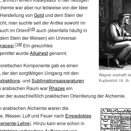
hemie war aber nur teilweise von der Idee
 Herstellung von
Gold
und dem Stein der
ht, man suchte seit der Antike sowohl im
auch im Orient
auch (ebenfalls häufig in
dem Stein der Weisen) ein Universal-
nacea
).
Ein gesuchtes
gsmittel wurde
Alkahest
genannt.
eoretischen Komponente gab es einen
l, der den sorgfältigen Umgang mit den
Wagner erschafft 
xtraktions
- und
Sublimationsapparaturen
Kupferstich 19. Jh.
Im arabischen Raum war
Rhazes
ein
eter der ausschließlich praktischen Orientierung der Alchemie.
ch-arabischen Alchemie waren die
e, Wasser, Luft und Feuer nach
Empedokles
Elemente-Lehre
). Hinzu kam eine schon in
istoteles
vorhandene Auffassung von