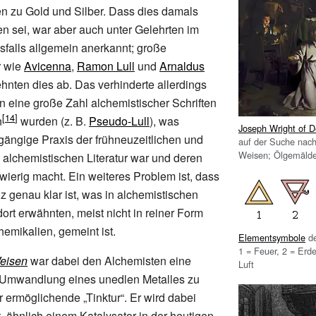
n zu Gold und Silber. Dass dies damals
 sei, war aber auch unter Gelehrten im
esfalls allgemein anerkannt; große
r wie
Avicenna
,
Ramon Lull
und
Arnaldus
hnten dies ab. Das verhinderte allerdings
en eine große Zahl alchemistischer Schriften
n
wurden (z.
B.
Pseudo-Lull
), was
Joseph Wright of D
gängige Praxis der frühneuzeitlichen und
auf der Suche nac
Weisen; Ölgemälde
n alchemistischen Literatur war und deren
wierig macht. Ein weiteres Problem ist, dass
z genau klar ist, was in alchemistischen
dort erwähnten, meist nicht in reiner Form
emikalien, gemeint ist.
Elementsymbole
de
1 = Feuer, 2 = Erde
Weisen
war dabei den Alchemisten eine
Luft
 Umwandlung eines unedlen Metalles zu
r ermöglichende „Tinktur“. Er wird dabei
t, ähnlich einem Katalysator in der heutigen