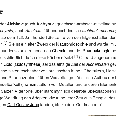
e
der
Alchimie
(auch
Alchymie
; griechisch-arabisch-mittellatein
lchymia
, auch
Alchimia
, frühneuhochdeutsch
alchimei
,
alcheme
 ab dem 1./2.
Jahrhundert die Lehre von den Eigenschaften der
n.
Sie ist ein alter Zweig der
Naturphilosophie
und wurde im 
rhunderts von der modernen
Chemie
und der
Pharmakologie
beg
d schließlich durch diese Fächer ersetzt.
Oft wird angenomme
on
Gold
(
Goldsynthese
) sei das einzige Ziel der
Alchemisten
gew
chemisten reicht aber von praktischen frühen Chemikern, Herst
und Pharmazeuten, frühen Vorstellungen über den Aufbau der 
delbarkeit (
Transmutation
) von Metallen und anderen Element
. Salzen
gehörte, über stark mythisch gefärbte Spekulationen 
tige Wandlung des
Adepten
, die in neuerer Zeit zum Beispiel das
ogen
Carl Gustav Jung
fanden, bis zu den „Goldmachern“.