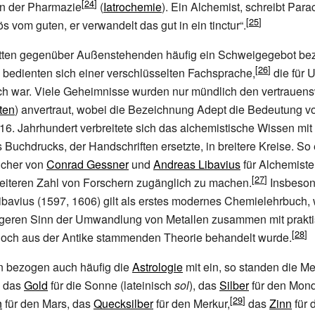
n der Pharmazie
(
Iatrochemie
). Ein Alchemist, schreibt Para
s vom guten, er verwandelt das gut in ein tinctur“.
tten gegenüber Außenstehenden häufig ein Schweigegebot bezü
 bedienten sich einer verschlüsselten Fachsprache,
die für 
ich war. Viele Geheimnisse wurden nur mündlich den vertrauen
ten
) anvertraut, wobei die Bezeichnung Adept die Bedeutung 
16.
Jahrhundert verbreitete sich das alchemistische Wissen mi
uchdrucks, der Handschriften ersetzte, in breitere Kreise. So
ücher von
Conrad Gessner
und
Andreas Libavius
für Alchemiste
eiteren Zahl von Forschern zugänglich zu machen.
Insbeson
bavius (1597, 1606) gilt als erstes modernes Chemielehrbuch,
geren Sinn der Umwandlung von Metallen zusammen mit prakt
och aus der Antike stammenden Theorie behandelt wurde.
n bezogen auch häufig die
Astrologie
mit ein, so standen die Met
: das
Gold
für die Sonne (lateinisch
sol
), das
Silber
für den Mond
n
für den Mars, das
Quecksilber
für den Merkur,
das
Zinn
für 