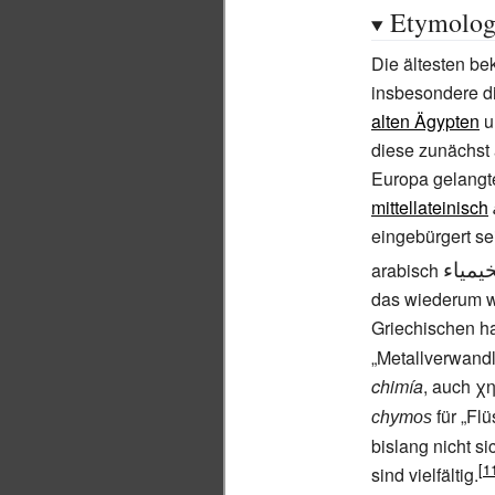
Etymolog
Die ältesten b
insbesondere d
alten Ägypten
u
diese zunächst 
Europa gelangt
mittellateinisch
eingebürgert se
خيمياء
arabisch
das wiederum w
Griechischen ha
„Metallverwandl
chimía
, auch
χ
für „Flü
chymos
bislang nicht s
sind vielfältig.