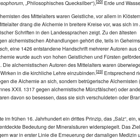
losophorum
, „Philosophisches Quecksilber“),
Erde und Wasse
emisten des Mittelalters waren Geistliche, vor allem in Klöstern
telalter drang die Alchemie in breitere Kreise vor, was sich 
tischer Schriften in den Landessprachen zeigt. Zu den ältesten
en alchemistischen Abhandlungen gehört die, teils in Geheimsc
sch
, eine 1426 entstandene Handschrift mehrerer Autoren aus 
hemie wurde auch von hohen Geistlichen und Fürsten geförder
n. Die alchemistischen Autoren des Mittelalters waren überwieg
 Wirken in die kirchliche Lehre einzubinden.
Entsprechend ri
egen die Alchemie an sich, sondern betrügerische Alchemisten (
nnes XXII. 1317 gegen alchemistische Münzfälscher) oder an
aren davon so besessen, dass sie sich verschuldeten oder Bra
te im frühen 16.
Jahrhundert ein drittes Prinzip, das „Salz“, ein,
entdeckte Bedeutung der Mineralsäuren widerspiegelt. Das Zie
ern war in erster Linie die Erneuerung der damaligen Medizin 