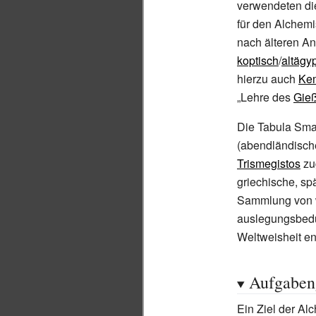
verwendeten di
für den Alchemi
nach älteren An
koptisch
/
altägy
hierzu auch
Ke
„Lehre des
Gie
Die Tabula Sma
(abendländisch
Trismegistos
zu
griechische, sp
Sammlung von w
auslegungsbedü
Weltweisheit ent
Aufgaben
Ein Ziel der Al