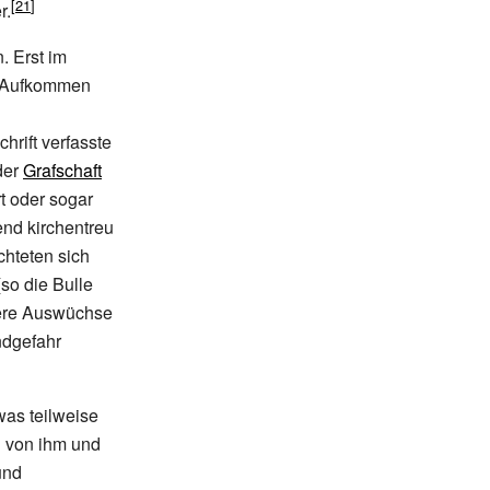
r.
. Erst im
im Aufkommen
hrift verfasste
der
Grafschaft
t oder sogar
end kirchentreu
chteten sich
so die Bulle
dere Auswüchse
ndgefahr
 was teilweise
l von ihm und
und