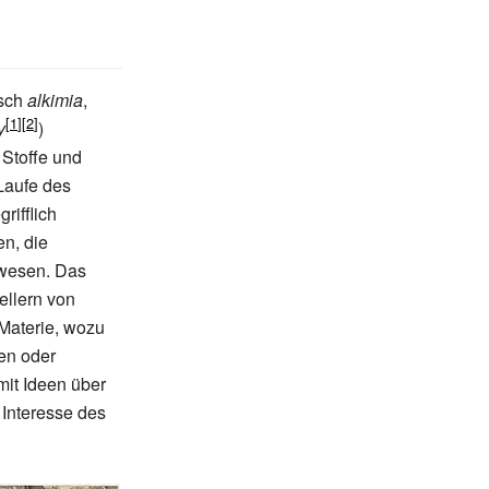
isch
alkimia
,
y
)
 Stoffe und
Laufe des
rifflich
n, die
esen. Das
ellern von
Materie, wozu
en oder
mit Ideen über
 Interesse des