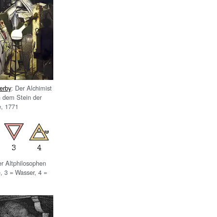
erby
: Der Alchimist
h dem Stein der
, 1771
r Altphilosophen
, 3 = Wasser, 4 =