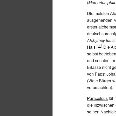
(
Mercurius phi
Die meisten Alch
ausgehenden Mit
erster alchemis
deutschsprachig
Alchymey teucz
Hals
.
Die Alc
selbst betriebe
und suchten ihr
Erlasse nicht g
von Papst Joha
(Viele Bürger w
verursachten).
Paracelsus
führ
die inzwischen 
seinen Nachfolg