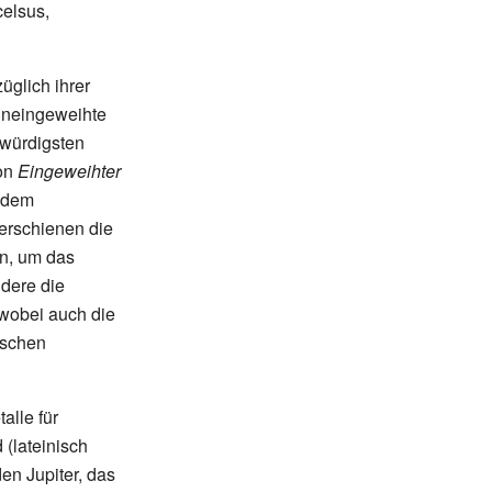
celsus,
glich ihrer
Uneingeweihte
swürdigsten
von
Eingeweihter
t dem
 erschienen die
n, um das
dere die
 wobei auch die
ischen
alle für
 (lateinisch
den Jupiter, das