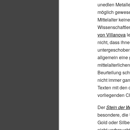
unedlen Metalle
möglich gewesen
Mittelalter kein
Wissenschaftle
von Villanova
le
nicht, dass ihn
untergeschobe
allgemein eine 
mittelalterliche
Beurteilung sch
nicht immer gan
Texten mit den 
vorliegenden Ch
Der
Stein der 
besondere, die
Gold oder Silbe
nicht verbrauch