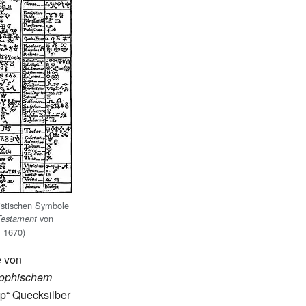
istischen Symbole
von
 Testament
, 1670)
e von
sophischem
p“ Quecksilber