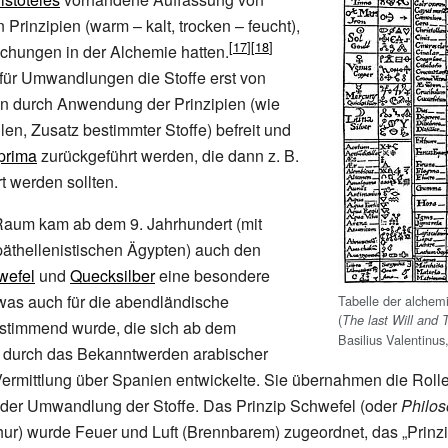
Prinzipien (warm – kalt, trocken – feucht),
echungen in der Alchemie hatten.
für Umwandlungen die Stoffe erst von
en durch Anwendung der Prinzipien (wie
len, Zusatz bestimmter Stoffe) befreit und
prima
zurückgeführt werden, die dann z.
B.
t werden sollten.
Raum kam ab dem 9.
Jahrhundert (mit
päthellenistischen Ägypten) auch den
wefel
und
Quecksilber
eine besondere
was auch für die abendländische
Tabelle der alchem
(
The last Will and
stimmend wurde, die sich ab dem
Basilius Valentinus
 durch das Bekanntwerden arabischer
ermittlung über Spanien entwickelte. Sie übernahmen die Roll
i der Umwandlung der Stoffe. Das Prinzip Schwefel (oder
Philo
ur) wurde Feuer und Luft (Brennbarem) zugeordnet, das „Prinzi