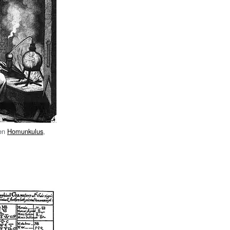
den
Homunkulus
,