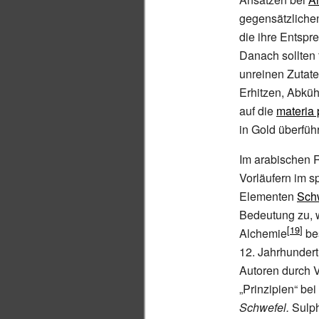
gegensätzlichen 
die ihre Entspr
Danach sollten 
unreinen Zutat
Erhitzen, Abküh
auf die
materia 
in Gold überführ
Im arabischen 
Vorläufern im s
Elementen
Sch
Bedeutung zu, 
Alchemie
be
12.
Jahrhundert
Autoren durch V
„Prinzipien“ be
Schwefel.
Sulph