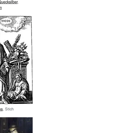
uecksilber
,
n
os
, Stich