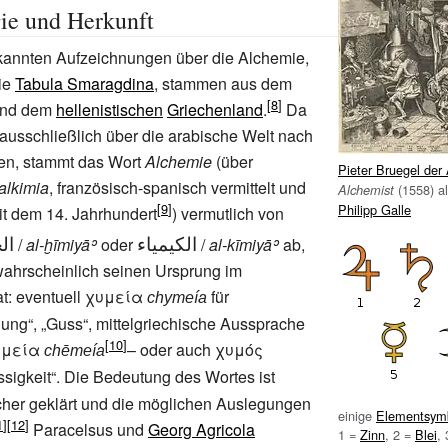
ie und Herkunft
ekannten Aufzeichnungen über die Alchemie,
ie
Tabula Smaragdina
, stammen aus dem
nd dem
hellenistischen
Griechenland
.
Da
ausschließlich über die arabische Welt nach
en, stammt das Wort
Alchemie
(über
Pieter Bruegel der 
alkimia
, französisch-spanisch vermittelt und
(1558) al
Alchemist
Philipp Galle
it dem 14.
Jahrhundert
) vermutlich von
الكيمياء
ال
/
al-ḫīmiyāʾ
oder
/
al-kīmiyāʾ
ab,
ahrscheinlich seinen Ursprung im
t: eventuell
χυμεία
für
chymeía
ung“, „Guss“, mittelgriechische Aussprache
ημεία
– oder auch
χυμός
chēmeía
ssigkeit“. Die Bedeutung des Wortes ist
icher geklärt und die möglichen Auslegungen
einige
Elementsym
Paracelsus und
Georg Agricola
1
=
Zinn
, 2
=
Blei
, 