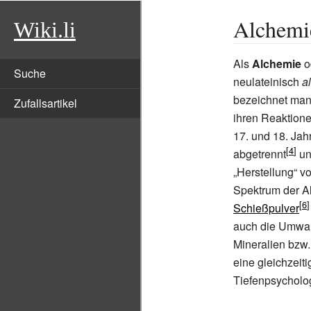
Alchemi
Wiki.li
Als
Alchemie
o
Suche
neulateinisch
a
bezeichnet man
Zufallsartikel
ihren Reaktione
17.
und 18.
Jah
abgetrennt
un
„Herstellung“ v
Spektrum der Al
Schießpulver
auch die Umwan
Mineralien bzw
eine gleichzei
Tiefenpsychol