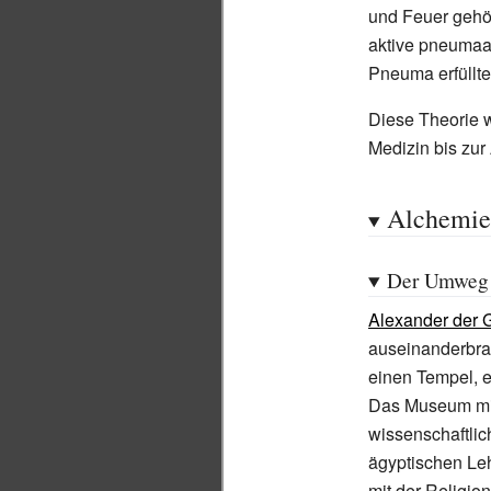
und Feuer gehö
aktive pneumaa
Pneuma erfüllte
Diese Theorie w
Medizin bis zu
Alchemie
Der Umweg 
Alexander der 
auseinanderbrac
einen Tempel, e
Das Museum mi
wissenschaftlic
ägyptischen Le
mit der Religio