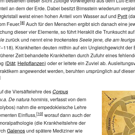
n bestehen dieser Sicht zufolge vorwiegend aus dem Luft-Elem
eil an dem der Erde. Dabei besitzt Bimsstein wiederum vergle
rgkristall weist einen hohen Anteil vom Wasser auf und
Pyrit
(da
vom Feuer.
Auch für den Menschen ergibt sich danach eine jew
schung dieser vier Elemente, so führt Heraklit die Trunksucht au
le
zurück und nennt eine
trockenstes Seele jene, die am feurig
7–118). Krankheiten deuten mithin auf ein Ungleichgewicht der 
rüherer Zeit behandelte Krankheiten durch Zufuhr eines fehlen
g (
Diät
;
Heilpflanzen
) oder er leitete ein Zuviel ab. Ausleitungs
raktikern angewendet werden, beruhten ursprünglich auf dieser
f die Viersäftelehre des
Corpus
v.a. De natura hominis
, verfasst von dem
Polybos) nahm die empedokleische Lehre
ementen Einfluss,
worauf dann auch der
oralpathologie (die Krankheitslehre der
urch
Galenos
und spätere Mediziner wie