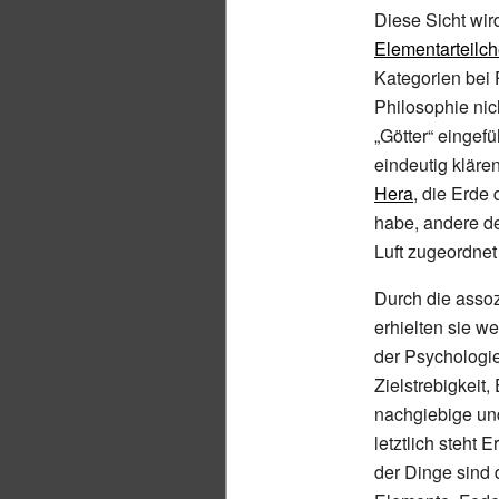
Diese Sicht wir
Elementarteilc
Kategorien bei P
Philosophie nic
„Götter“ eingef
eindeutig klär
Hera
, die Erde
habe, andere d
Luft zugeordnet
Durch die assoz
erhielten sie w
der Psychologi
Zielstrebigkeit
nachgiebige und
letztlich steht
der Dinge sind 