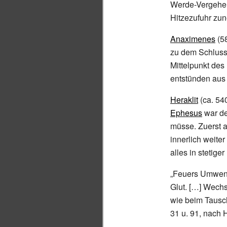
Werde-Vergehen
Hitzezufuhr zun
Anaximenes
(5
zu dem Schluss,
Mittelpunkt de
entstünden aus
Heraklit
(ca. 54
Ephesus
war de
müsse. Zuerst a
innerlich weite
alles in stetig
„Feuers Umwend
Glut. […] Wechs
wie beim Tausc
31 u. 91, nach H