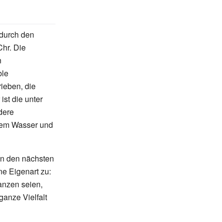
 durch den
Chr. Die
n
ble
ieben, die
ist die unter
dere
 dem Wasser und
in den nächsten
ne Eigenart zu:
anzen seien,
anze Vielfalt