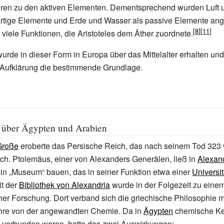
ren zu den aktiven Elementen. Dementsprechend wurden Luft u
rtige Elemente und Erde und Wasser als passive Elemente an
 viele Funktionen, die Aristoteles dem Äther zuordnete.
urde in dieser Form in Europa über das Mittelalter erhalten und 
r Aufklärung die bestimmende Grundlage.
über Ägypten und Arabien
Große
eroberte das Persische Reich, das nach seinem Tod 323
h. Ptolemäus, einer von Alexanders Generälen, ließ in
Alexan
in „Museum“ bauen, das in seiner Funktion etwa einer
Universit
t der
Bibliothek von Alexandria
wurde in der Folgezeit zu eine
her Forschung. Dort verband sich die griechische Philosophie m
hre von der angewandten Chemie. Da in
Ägypten
chemische Ke
n verbunden waren, hatte das zwei Auswirkungen: