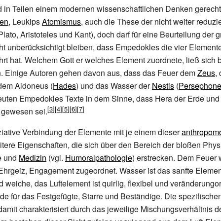
d in Teilen einem modernen wissenschaftlichen Denken gerecht 
hen
, Leukips
Atomismus
, auch die These der nicht weiter reduzi
lato, Aristoteles und Kant), doch darf für eine Beurteilung der 
ht unberücksichtigt bleiben, dass Empedokles die vier Element
ührt hat. Welchem Gott er welches Element zuordnete, ließ sich b
en. Einige Autoren gehen davon aus, dass das Feuer dem
Zeus
,
 dem Aidoneus (
Hades
) und das Wasser der
Nestis
(
Persephon
euten Empedokles Texte in dem Sinne, dass Hera der Erde und
 gewesen sei.
iative Verbindung der Elemente mit je einem dieser
anthropom
eitere Eigenschaften, die sich über den Bereich der bloßen Phys
e und
Medizin
(vgl.
Humoralpathologie
) erstrecken. Dem Feuer
, Ehrgeiz, Engagement zugeordnet. Wasser ist das sanfte Elemen
 weiche, das Luftelement ist quirlig, flexibel und veränderungor
 Erde für das Festgefügte, Starre und Beständige. Die spezifisch
damit charakterisiert durch das jeweilige Mischungsverhältnis de