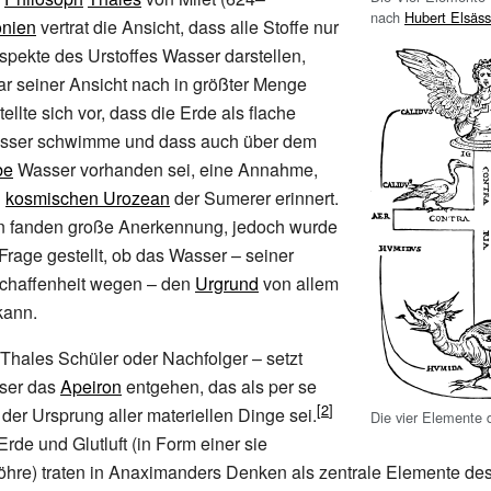
nach
Hubert Elsäss
onien
vertrat die Ansicht, dass alle Stoffe nur
pekte des Urstoffes Wasser darstellen,
r seiner Ansicht nach in größter Menge
ellte sich vor, dass die Erde als flache
asser schwimme und dass auch über dem
be
Wasser vorhanden sei, eine Annahme,
n
kosmischen Urozean
der Sumerer erinnert.
n fanden große Anerkennung, jedoch wurde
 Frage gestellt, ob das Wasser – seiner
schaffenheit wegen – den
Urgrund
von allem
kann.
Thales Schüler oder Nachfolger – setzt
ser das
Apeiron
entgehen, das als per se
der Ursprung aller materiellen Dinge sei.
Die vier Elemente 
rde und Glutluft (in Form einer sie
hre) traten in Anaximanders Denken als zentrale Elemente de