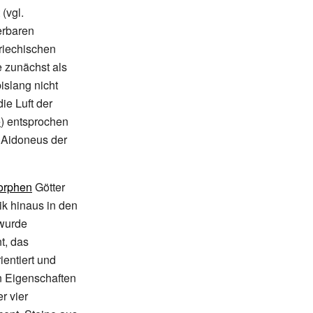
(vgl.
erbaren
griechischen
e zunächst als
islang nicht
 die Luft der
e
) entsprochen
 Aidoneus der
orphen
Götter
ik hinaus in den
 wurde
t, das
ientiert und
en Eigenschaften
r vier