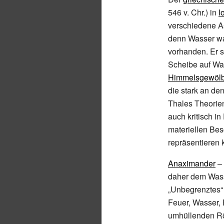
546
v.
Chr.) in
I
verschiedene As
denn Wasser wa
vorhanden. Er st
Scheibe auf W
Himmelsgewöl
die stark an de
Thales Theorie
auch kritisch in
materiellen Be
repräsentieren 
Anaximander
– 
daher dem Was
„Unbegrenztes“ 
Feuer, Wasser, E
umhüllenden Rö