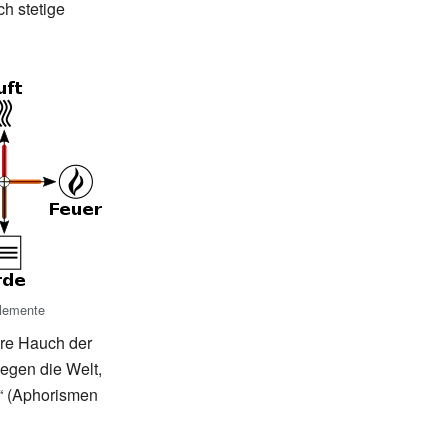
h stetige
Elemente
ere Hauch der
egen die Welt,
“ (Aphorismen