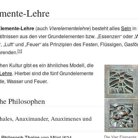
emente-Lehre
Elemente-Lehre
(auch
Vierelementelehre
) besteht alles
Sein
in
ltnissen aus den vier Grundelementen bzw. „Essenzen“ oder „W
“, „Luft“ und „Feuer“ als Prinzipien des Festen, Flüssigen, Gasf
hrenden.
hen Kultur gibt es ein ähnliches Modell, die
Lehre
. Hierbei sind die fünf Grundelemente
rde, Wasser und Feuer.
he Philosophen
Thales, Anaximander, Anaximenes und
Die Vier Elemente
Philosoph
Thales
von Milet (624–