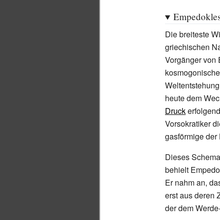
Empedokle
Die breiteste W
griechischen N
Vorgänger von 
kosmogonischen
Weltentstehung
heute dem Wec
Druck
erfolgend
Vorsokratiker d
gasförmige der 
Dieses Schema 
behielt Empedok
Er nahm an, das
erst aus deren
der dem Werde-