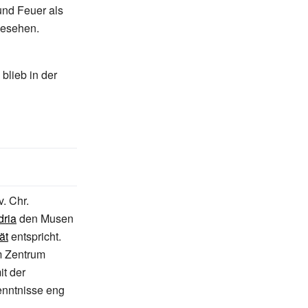
nd Feuer als
gesehen.
blieb in der
v.
Chr.
dria
den Musen
ät
entspricht.
m Zentrum
it der
nntnisse eng