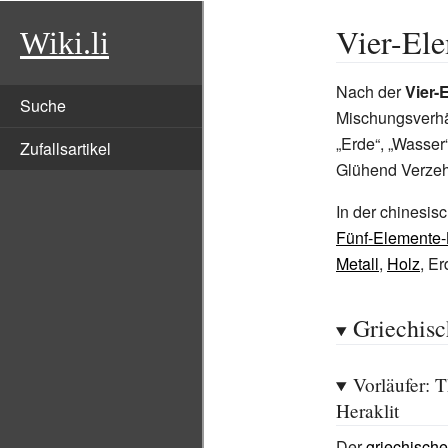
Vier-El
Wiki.li
Nach der
Vier-
Suche
Mischungsverhä
„Erde“, „Wasser
Zufallsartikel
Glühend Verze
In der chinesisc
Fünf-Elemente-
Metall
,
Holz
, E
Griechisc
Vorläufer: 
Heraklit
Der
griechische