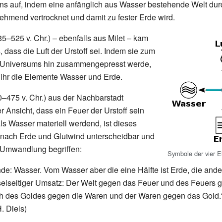
s auf, indem eine anfänglich aus Wasser bestehende Welt durc
ehmend vertrocknet und damit zu fester Erde wird.
85–525
v.
Chr.) –
ebenfalls aus Milet
– kam
 dass die Luft der Urstoff sei. Indem sie zum
s Universums hin zusammengepresst werde,
 ihr die Elemente Wasser und Erde.
0–475
v.
Chr.) aus der Nachbarstadt
r Ansicht, dass ein Feuer der Urstoff sein
ls Wasser materiell werdend, ist dieses
r nach Erde und Glutwind unterscheidbar und
er Umwandlung begriffen:
Symbole der vier 
e: Wasser. Vom Wasser aber die eine Hälfte ist Erde, die and
elseitiger Umsatz: Der Welt gegen das Feuer und des Feuers g
h des Goldes gegen die Waren und der Waren gegen das Gold.
. Diels)