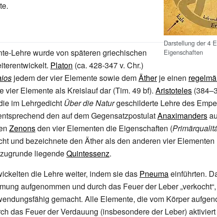
te.
Darstellung der 4 
nte-Lehre wurde von späteren griechischen
Eigenschaften
iterentwickelt.
Platon
(ca. 428-347
v.
Chr.)
ios
jedem der vier Elemente sowie dem
Äther
je einen
regelmä
ie vier Elemente als Kreislauf dar (Tim. 49 bf).
Aristoteles
(384–
die im Lehrgedicht
Über die Natur
geschilderte Lehre des Empe
ntsprechend den auf dem Gegensatzpostulat
Anaximanders
au
ren
Zenons
den vier Elementen die Eigenschaften (
Primärqualit
cht und bezeichnete den Äther als den anderen vier Elementen 
) zugrunde liegende
Quintessenz
.
ickelten die Lehre weiter, indem sie das
Pneuma
einführten. 
tmung aufgenommen und durch das Feuer der Leber „verkocht“, 
wendungsfähig gemacht. Alle Elemente, die vom Körper aufg
ch das Feuer der Verdauung (insbesondere der Leber) aktiviert