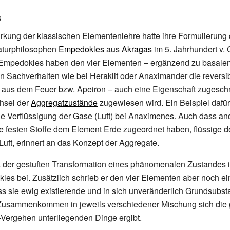
s
irkung der klassischen Elementenlehre hatte ihre Formulierung
aturphilosophen
Empedokles
aus
Akragas
im 5.
Jahrhundert v. 
Empedokles haben den vier Elementen – ergänzend zu basale
 Sachverhalten wie bei Heraklit oder Anaximander die reversi
 aus dem Feuer bzw. Apeiron – auch eine Eigenschaft zugeschr
hsel der
Aggregatzustände
zugewiesen wird. Ein Beispiel dafür 
e Verflüssigung der Gase (Luft) bei Anaximenes. Auch dass an
ie festen Stoffe dem Element Erde zugeordnet haben, flüssige
Luft, erinnert an das Konzept der Aggregate.
der gestuften Transformation eines phänomenalen Zustandes 
les bei. Zusätzlich schrieb er den vier Elementen aber noch ei
s sie ewig existierende und in sich unveränderlich Grundsubst
 Zusammenkommen in jeweils verschiedener Mischung sich die g
Vergehen unterliegenden Dinge ergibt.