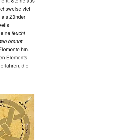
ent, Steine aus
ichsweise viel
 als Zünder
eils
f eine
feucht
sten brennt
Elemente hin.
den Elements
verfahren, die