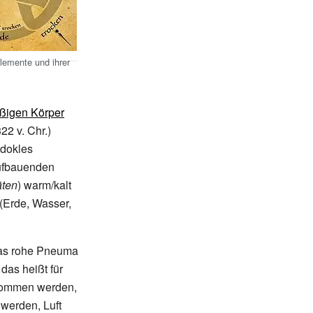
Elemente und ihrer
ßigen Körper
322
v.
Chr.)
dokles
fbauenden
äten
) warm/kalt
(Erde, Wasser,
Das rohe Pneuma
das heißt für
enommen werden,
 werden, Luft