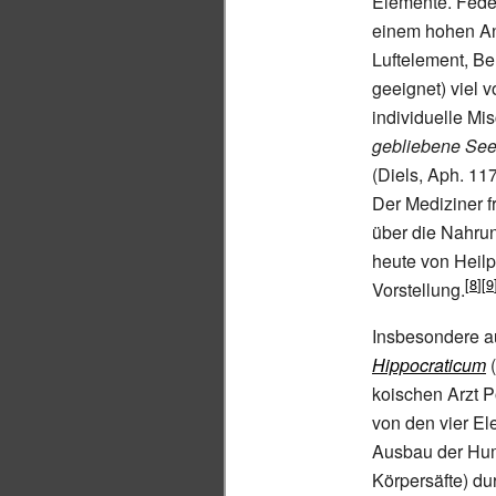
Elemente. Feder
einem hohen Ant
Luftelement, Be
geeignet) viel 
individuelle Mi
gebliebene See
(Diels, Aph. 11
Der Mediziner f
über die Nahrun
heute von Heilp
Vorstellung.
Insbesondere au
Hippocraticum
(
koischen Arzt 
von den vier El
Ausbau der Hum
Körpersäfte) d