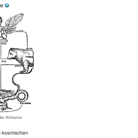
er
der Alchemie
s kosmischen