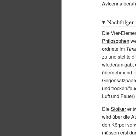
Avicenna
beruh
Nachfolger
Die Vier-Eleme
Philosophen
we
ordnete im
Tima
zu und stellte d
wiederum gab, 
übernehmend, e
Gegensatzpaa
und trocken/feu
Luft und Feuer
Die
Stoiker
entw
wird über die A
den Körper ver
müssen erst dur