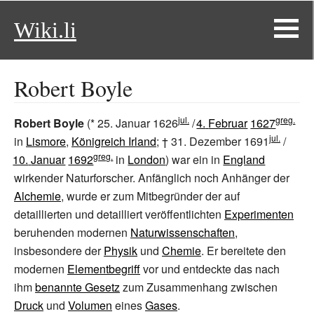
Wiki.li
Robert Boyle
jul.
greg.
Robert Boyle
(*
25.
Januar
1626
/
4.
Februar
1627
jul.
in
Lismore
,
Königreich Irland
; †
31.
Dezember
1691
/
greg.
10.
Januar
1692
in
London
) war ein in
England
wirkender Naturforscher. Anfänglich noch Anhänger der
Alchemie
, wurde er zum Mitbegründer der auf
detaillierten und detailliert veröffentlichten
Experimenten
beruhenden modernen
Naturwissenschaften
,
insbesondere der
Physik
und
Chemie
. Er bereitete den
modernen
Elementbegriff
vor und entdeckte das nach
ihm
benannte Gesetz
zum Zusammenhang zwischen
Druck
und
Volumen
eines
Gases
.