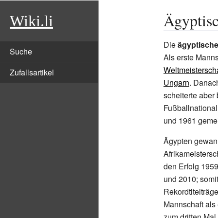
Ägyptisc
Wiki.li
Die
ägyptische
Suche
Als erste Manns
Weltmeisterscha
Zufallsartikel
Ungarn
. Danach
scheiterte aber
Fußballnationa
und 1961 gemei
Ägypten gewann
Afrikameistersc
den Erfolg 1959
und 2010; somit 
Rekordtitelträg
Mannschaft als 
zum dritten Mal