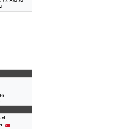
: 10. Februar
en
n
iel
ten