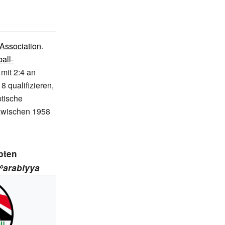
 Association
.
all-
 mit 2:4 an
 qualifizieren,
ptische
zwischen 1958
pten
ʿarabiyya