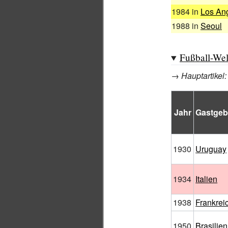
1984 in
Los An
1988 in
Seoul
Fußball-Wel
→
Hauptartikel
Jahr
Gastgeb
1930
Uruguay
1934
Italien
1938
Frankrei
1950
Brasilien