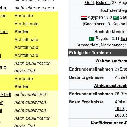
(
Gent
,
Belgien
; 28. Aug
olm
nicht teilgenommen
Höchster Sie
pen
Vorrunde
Ägypten 13:0
Sau
Viertelfinale
(
Casablanca
; 3. Septem
dam
Vierter
Höchste Niederl
Ägypten 3:11
Ital
Achtelfinale
(
Amsterdam
,
Niederlande
; 
Achtelfinale
Erfolge bei Turnieren
i
Achtelfinale
Weltmeistersch
nach Qualifikation
rne
3 (
Endrundenteilnahmen
Ers
boykottiert
Achtel
Beste Ergebnisse
Vorrunde
Afrikameistersch
Vierter
25 (
Endrundenteilnahmen
Er
-Stadt
nicht qualifiziert
Afrika
en
nicht qualifiziert
Beste Ergebnisse
1959
,
al
nicht qualifiziert
2006
,
nach Qualifikation
u
Konföderationen-
boykottiert