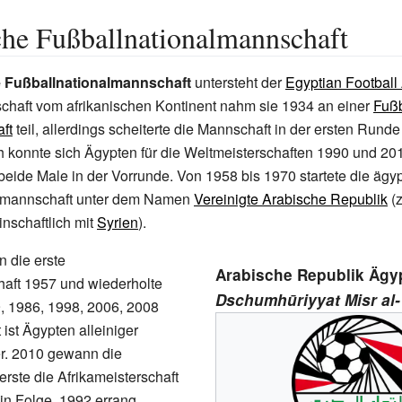
he Fußballnationalmannschaft
 Fußballnationalmannschaft
untersteht der
Egyptian Football
chaft vom afrikanischen Kontinent nahm sie 1934 an einer
Fußb
ft
teil, allerdings scheiterte die Mannschaft in der ersten Runde
 konnte sich Ägypten für die Weltmeisterschaften 1990 und 2018
 beide Male in der Vorrunde. Von 1958 bis 1970 startete die ägy
lmannschaft unter dem Namen
Vereinigte Arabische Republik
(
nschaftlich mit
Syrien
).
 die erste
Arabische Republik Ägy
haft 1957 und wiederholte
Dschumhūriyyat Misr al-
, 1986, 1998, 2006, 2008
ist Ägypten alleiniger
er. 2010 gewann die
erste die Afrikameisterschaft
 in Folge. 1992 errang