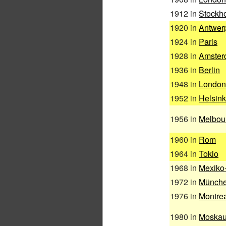
1912 in
Stockh
1920 in
Antwer
1924 in
Paris
1928 in
Amster
1936 in
Berlin
1948 in
London
1952 in
Helsink
1956 in
Melbou
1960 in
Rom
1964 in
Tokio
1968 in
Mexiko
1972 in
Münch
1976 in
Montre
1980 in
Moska