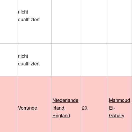
nicht
qualifiziert
nicht
qualifiziert
Niederlande
,
Mahmoud
Vorrunde
Irland
,
20.
El-
England
Gohary