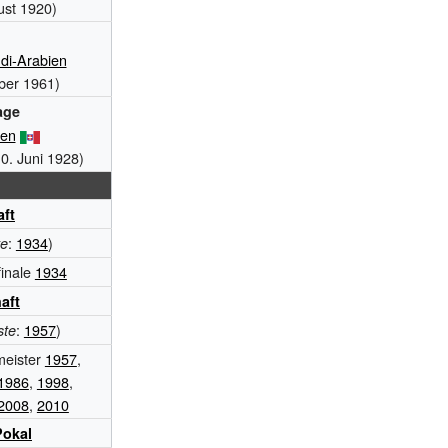
ust 1920)
g
di-Arabien
ber 1961)
age
ien
10. Juni 1928)
aft
:
1934
)
te
finale
1934
aft
:
1957
)
ste
meister
1957
,
1986
,
1998
,
2008
,
2010
Pokal