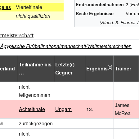
2 (
Endrundenteilnahmen
Ers
geles
Viertelfinale
Vorrun
Beste Ergebnisse
nicht qualifiziert
(Stand: 6. Februar 
tmeisterschaft
:
Ägyptische Fußballnationalmannschaft/Weltmeisterschaften
Teilnahme bis
Letzte(r)
erland
Ergebnis
Trainer
…
Gegner
nicht
teilgenommen
James
Achtelfinale
Ungarn
13.
McRea
ch
zurückgezogen
nicht