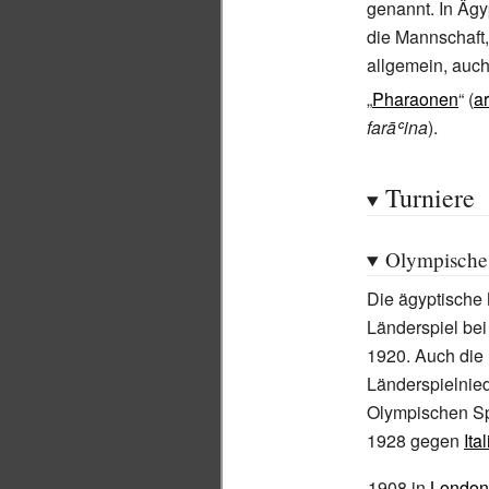
genannt. In Ägy
die Mannschaft,
allgemein, auc
„
Pharaonen
“ (
a
farāʿina
).
Turniere
Olympische
Die ägyptische M
Länderspiel be
1920. Auch die
Länderspielnied
Olympischen Spi
1928 gegen
Ita
1908 in
London