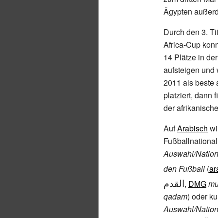
Ägypten außerd
Durch den 3. Ti
Africa-Cup kon
14 Plätze in de
aufsteigen und 
2011 als beste 
platziert, dann 
der afrikanisch
Auf
Arabisch
wi
Fußballnational
Auswahl/Nation
den Fußball
(
ar
القدم
,
DMG
mu
qadam
) oder ku
Auswahl/Nation