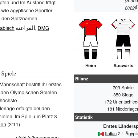
(Stand
pten und im Ausland trägt
2022)
 wie ägyptische Sportler
h den Spitznamen
الفراعنة
rabisch
,
DMG
Heim
Auswärts
 Spiele
Bilanz
annschaft bestritt ihr erstes
703
Spiele
i den Olympischen Spielen
350 Siege
 höchste
172 Unentschied
erlage erfolgte bei den
181 Niederlage
elen: Im Spiel um Platz 3
Statistik
lien
(3:11).
Erstes Ländersp
Italien
2:1 Ägyp
nicht teilgenommen