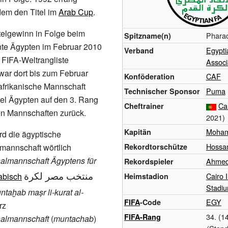
em den Titel im
Arab Cup
.
telgewinn in Folge beim
Phara
Spitzname(n)
nte Ägypten im Februar 2010
Egypti
Verband
r FIFA-Weltrangliste
Associ
war dort bis zum Februar
CAF
Konföderation
afrikanische Mannschaft
Puma
Technischer Sponsor
fiel Ägypten auf den 3. Rang
Ca
Cheftrainer
en Mannschaften zurück.
2021)
Moham
Kapitän
rd die ägyptische
Hossa
mannschaft wörtlich
Rekordtorschütze
almannschaft Ägyptens für
Ahmed
Rekordspieler
منتخب مصر لكرة
abisch
Cairo I
Heimstadion
Stadi
ntaḫab maṣr li-kurat al-
EGY
FIFA
-Code
rz
34.
(1
FIFA-Rang
almannschaft
(
muntachab
)