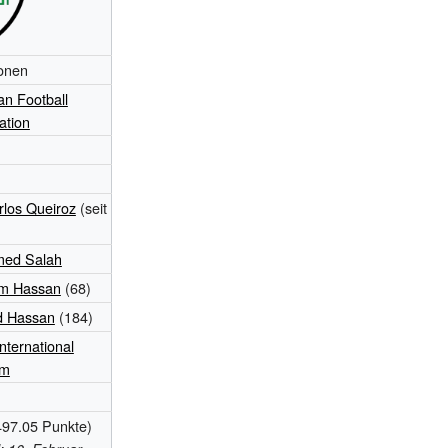
onen
an Football
ation
rlos Queiroz
(seit
ed Salah
m Hassan
(68)
 Hassan
(184)
nternational
um
497.05
Punkte)