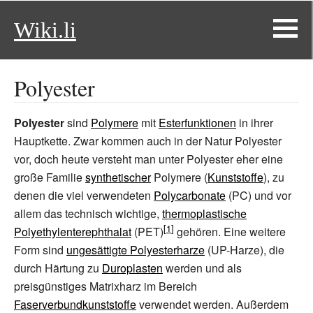
Wiki.li
Polyester
Polyester
sind
Polymere
mit
Esterfunktionen
in ihrer
Hauptkette. Zwar kommen auch in der Natur Polyester
vor, doch heute versteht man unter Polyester eher eine
große Familie
synthetischer
Polymere (
Kunststoffe
), zu
denen die viel verwendeten
Polycarbonate
(PC) und vor
allem das technisch wichtige,
thermoplastische
Polyethylenterephthalat
(PET)
gehören. Eine weitere
Form sind
ungesättigte Polyesterharze
(UP-Harze), die
durch Härtung zu
Duroplasten
werden und als
preisgünstiges Matrixharz im Bereich
Faserverbundkunststoffe
verwendet werden. Außerdem