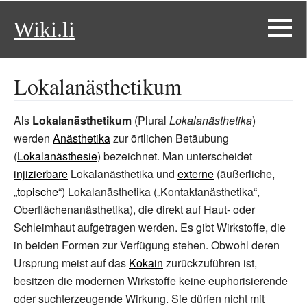
Wiki.li
Lokalanästhetikum
Als
Lokalanästhetikum
(Plural
Lokalanästhetika
)
werden
Anästhetika
zur örtlichen Betäubung
(
Lokalanästhesie
) bezeichnet. Man unterscheidet
injizierbare
Lokalanästhetika und
externe
(äußerliche,
„
topische
“) Lokalanästhetika („Kontaktanästhetika“,
Oberflächenanästhetika), die direkt auf Haut- oder
Schleimhaut aufgetragen werden. Es gibt Wirkstoffe, die
in beiden Formen zur Verfügung stehen. Obwohl deren
Ursprung meist auf das
Kokain
zurückzuführen ist,
besitzen die modernen Wirkstoffe keine euphorisierende
oder suchterzeugende Wirkung. Sie dürfen nicht mit