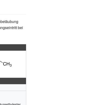
henbetäubung
ngseintritt bei
ureethylester