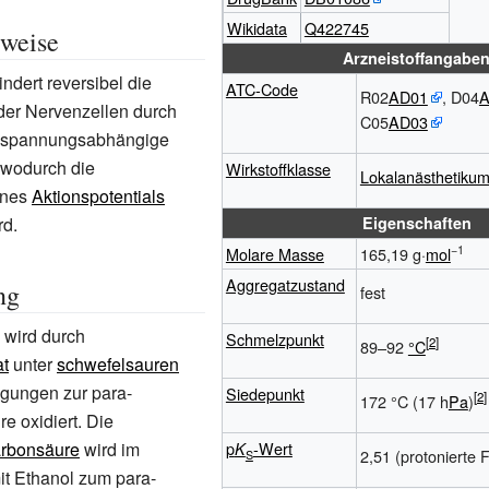
Wikidata
Q422745
weise
Arzneistoffangabe
ndert reversibel die
ATC-Code
R02
AD01
, D04
A
er Nervenzellen durch
C05
AD03
n spannungsabhängige
 wodurch die
Wirkstoffklasse
Lokalanästhetiku
ines
Aktionspotentials
rd.
Eigenschaften
−1
Molare Masse
165,19 g·
mol
Aggregatzustand
ng
fest
l wird durch
Schmelzpunkt
89–92
°C
t
unter
schwefelsauren
gungen zur para-
Siedepunkt
172 °C (17 h
Pa
)
e oxidiert. Die
rbonsäure
wird im
p
-Wert
K
2,51 (protonierte 
S
it Ethanol zum para-