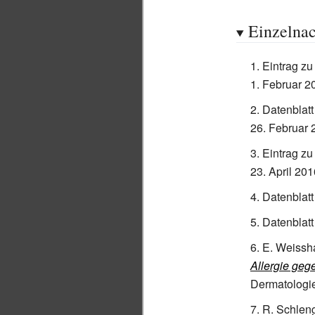
Einzelna
Eintrag z
1.
Februar 2
Datenblat
26.
Februar 
Eintrag z
23.
April 201
Datenblat
Datenblat
E. Weissha
Allergie ge
Dermatologie
R. Schlen