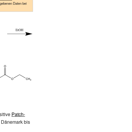
egebenen Daten bei
sitive
Patch-
in Dänemark bis