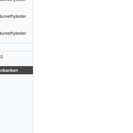
ureethylester
ureethylester
tenbanken