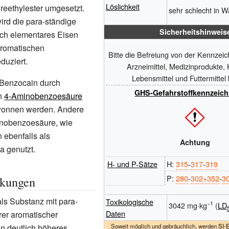
Löslichkeit
reethylester umgesetzt.
sehr schlecht in 
rd die para-ständige
Sicherheitshinweis
rch elementares Eisen
aromatischen
Bitte die Befreiung von der Kennzeic
duziert.
Arzneimittel, Medizinprodukte,
Lebensmittel und Futtermittel
 Benzocain durch
GHS-Gefahrstoffkennzeic
n
4-Aminobenzoesäure
onnen werden. Andere
inobenzoesäure, wie
 ebenfalls als
Achtung
a genutzt.
H- und P-Sätze
H:
315
‐
317
‐
319
P:
280
‐
302+352
‐
3
kungen
ls Substanz mit para-
Toxikologische
−1
3042 mg·kg
(
LD
Daten
rer aromatischer
n deutlich höheres
Soweit möglich und gebräuchlich, werden
SI-E