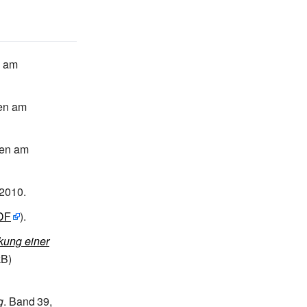
n am
en am
fen am
2010.
DF
)
.
kung einer
kB)
g
.
Band
39
,