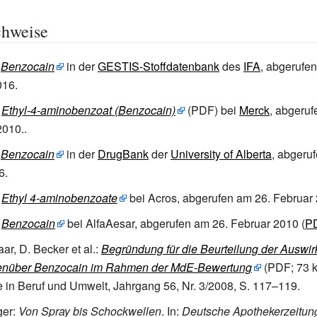
chweise
u
Benzocain
in der
GESTIS-Stoffdatenbank
des
IFA
,
abgerufe
016.
t
Ethyl-4-aminobenzoat (Benzocain)
(PDF) bei
Merck
,
abgeruf
2010..
u
Benzocain
in der
DrugBank
der
University of Alberta
,
abgeru
6.
t
Ethyl 4-aminobenzoate
bei Acros,
abgerufen am 26.
Februar 
t
Benzocain
bei AlfaAesar,
abgerufen am 26.
Februar 2010 (
P
ar, D. Becker et al.:
Begründung für die Beurteilung der Auswir
genüber Benzocain im Rahmen der MdE-Bewertung
(PDF; 73
 in Beruf und Umwelt, Jahrgang 56, Nr. 3/2008, S. 117–119.
ger
:
Von Spray bis Schockwellen
. In:
Deutsche Apothekerzeitun