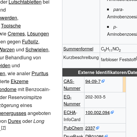
oder
Lutschtabletten
bei
-
und
para
Aminobenzoesä
hwerden
,
.
Topische
-
p
 wie
Cremes
,
Lösungen
Aminobenzoesä
en gegen
Fußpilz
,
Summenformel
C
H
NO
Warzen
und
Schwielen
,
9
11
2
ur Behandlung von
Kurzbeschreibung
farbloser Feststoff
eiden
und
Externe Identifikatoren/Da
en
, wie analer
Pruritus
ierte
Ekzeme
CAS-
94-09-7
Nummer
ondome
mit Benzocain-
EG-
202-303-5
 der Reservoirspitze
Nummer
zögerung eines
ECHA
-
100.002.094
menergusses
angeboten
InfoCard
von
Durex
oder
Long
PubChem
2337
.
DrugBank
DB01086