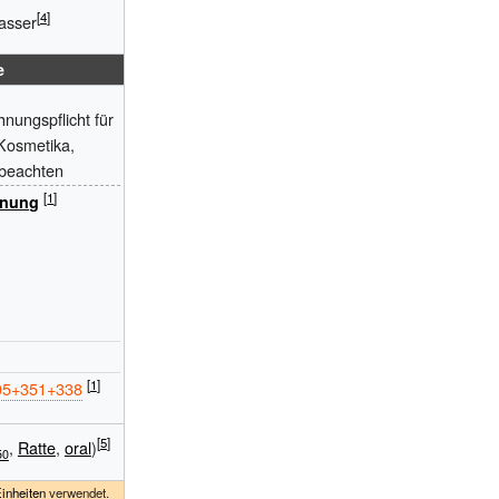
Wasser
e
hnungspflicht für
 Kosmetika,
 beachten
hnung
05+351+338
,
Ratte
,
oral
)
50
inheiten
verwendet.