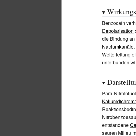
Wirkungs
Benzocain verhi
Depolarisation
d
die Bindung a
Natriumkanäle
,
Weiterleitung e
unterbunden wi
Darstellu
Para-Nitrotoluo
Kaliumdichroma
Reaktionsbedin
Nitrobenzoesäur
entstandene
Ca
sauren Milieu m