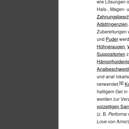
wie Lösungen 
Hals-, Magen- 
Zahnungsbesc
Adstringenzien
Zubereitungen
und
Puder
werd
Hühneraugen
,
Suppositorien
z
Hämorrhoidenl
Analbeschwerd
und anal lokalis
verwendet.
K
haltigem Gel in
werden zur Ver
vorzeitigen Sa
(z.
B.
Performa
Love
von Amor)