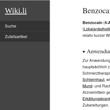
Benzoca
Wiki.li
Benzocain
(
4-
Suche
(
Lokalanästhet
relativ kurzer 
Zufallsartikel
Anwendu
Zur Anwendung
hauptsächlich z
Schmerztherapi
Schleimhaut
, w
Mund
- und Rac
Arzneimitteln 
Erkältungskran
Zubereitungen, 