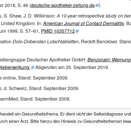
er 2018,
S.
46
(
deutsche-apotheker-zeitung.de
).
u, S. Shaw, J. D. Wilkinson:
A 10-year retrospective study on b
he United Kingdom.
In:
American Journal of Contact Dermatitis
.
Ba
ni 1999, S.
57–61,
PMID 10357712
mation
Dolo-Dobendan Lutschtabletten
, Reckitt Benckiser. Sta
diengruppe Deutscher Apotheker GmbH:
Benzocain: Warnung
 Nebenwirkung.
Abgerufen am 25.
September 2019
.
e online, Stand: September 2009.
 d. Schweiz, Stand: September 2009.
armMed, Stand: September 2009.
ehandelt ein Gesundheitsthema. Er dient
nicht
der Selbstdiagnose und
urch einen Arzt. Bitte hierzu den Hinweis zu Gesundheitsthemen bea