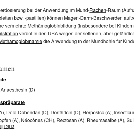
Überdosierung bei der Anwendung im Mund-
Rachen
-Raum (Aufn
bletten bzw. -pastillen) können Magen-Darm-Beschwerden auftr
ne vermehrte Methämoglobinbildung (insbesondere bei Kindern
istration
verbot in den USA wegen der seltenen, aber gefährlic
Methämoglobinämie
die Anwendung in der Mundhöhle für Kinde
namen
ate
, Anaesthesin (D)
spräparate
A), Dolo-Dobendan (D), Dorithricin (D), Herposicc (A), Insecticu
opfen (A), Néocônes (CH), Rectosan (A), Rheumasalbe (A), Sul