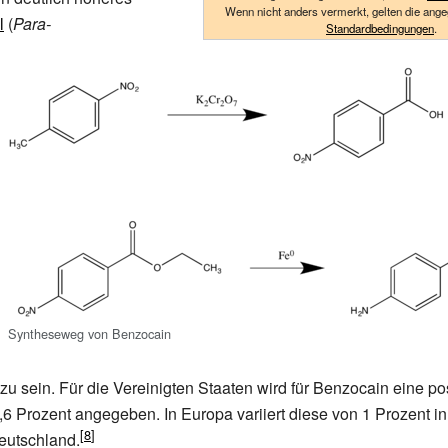
Wenn nicht anders vermerkt, gelten die ang
l
(
Para-
Standardbedingungen
.
Syntheseweg von Benzocain
 zu sein. Für die Vereinigten Staaten wird für Benzocain eine po
,6 Prozent angegeben. In Europa variiert diese von 1 Prozent 
eutschland.