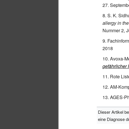
27.
Septemb
S. K. Sidh
allergy in t
Nummer 2, Ju
Fachinfor
2018
Avoxa-Me
gefährlicher
Rote List
AM-Komp.
AGES-Ph
Dieser Artikel b
eine Diagnose d