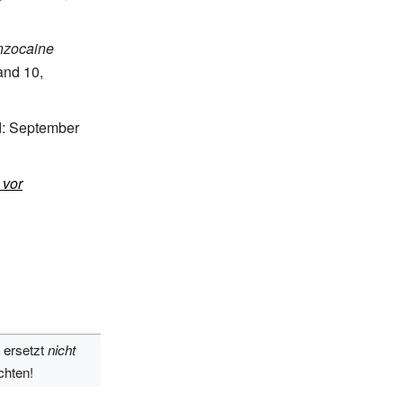
enzocaine
nd 10,
nd: September
 vor
 ersetzt
nicht
chten!