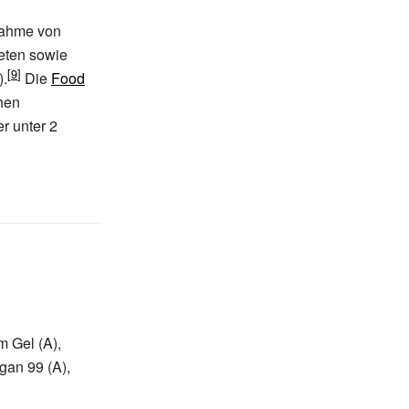
ahme von
eten sowie
).
Die
Food
hen
r unter 2
m Gel (A),
gan 99 (A),