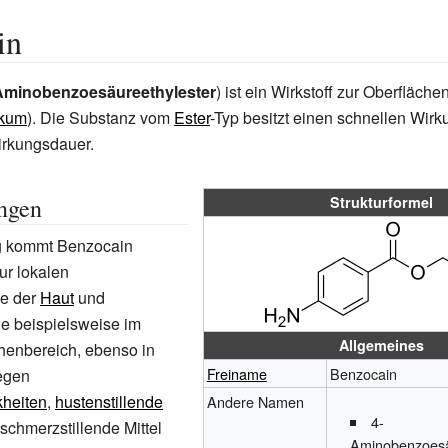
in
Aminobenzoesäureethylester
) ist ein Wirkstoff zur Oberfläc
ikum
). Die Substanz vom
Ester
-Typ besitzt einen schnellen Wirku
Wirkungsdauer.
ngen
Strukturformel
 kommt Benzocain
ur lokalen
e der
Haut
und
ie beispielsweise im
Allgemeines
henbereich, ebenso in
Freiname
Benzocain
gegen
kheiten
,
hustenstillende
Andere Namen
4-
schmerzstillende Mittel
Aminobenzoesä