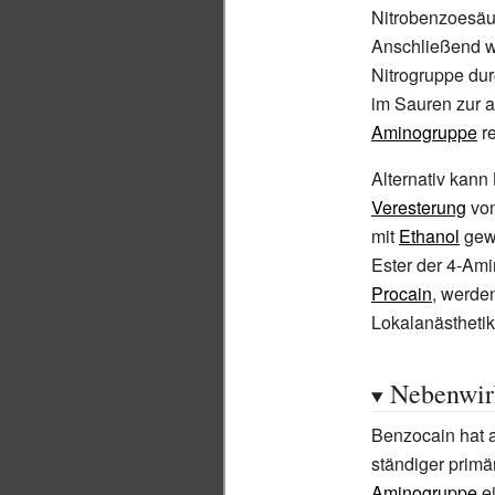
Nitrobenzoesäu
Anschließend wi
Nitrogruppe du
im Sauren zur 
Aminogruppe
re
Alternativ kann
Veresterung
vo
mit
Ethanol
gew
Ester der 4-Am
Procain
, werden
Lokalanästhetik
Nebenwir
Benzocain hat a
ständiger primä
Aminogruppe
ei