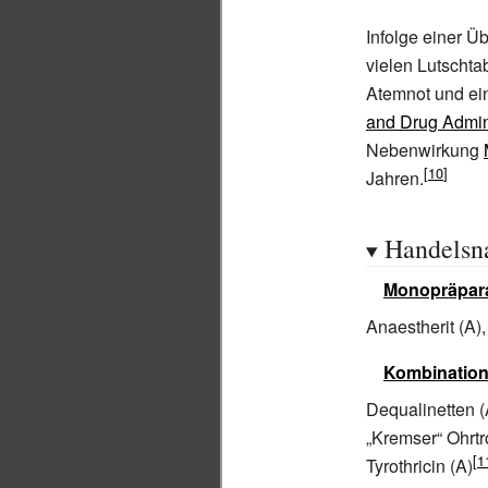
Infolge einer 
vielen Lutschta
Atemnot und ei
and Drug Admin
Nebenwirkung
Jahren.
Handels
Monopräpar
Anaestherit (A)
Kombination
Dequalinetten (
„Kremser“ Ohrtr
Tyrothricin (A)