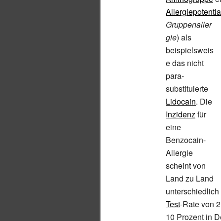
Allergiepotentia
Gruppenaller
gie
) als
beispielsweis
e das nicht
para-
substituierte
Lidocain
. Die
Inzidenz
für
eine
Benzocain-
Allergie
scheint von
Land zu Land
unterschiedlich
Test
-Rate von 2
10 Prozent in D