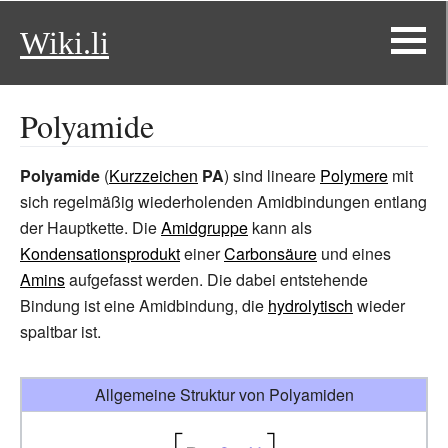
Wiki.li
Polyamide
Polyamide
(
Kurzzeichen
PA
) sind lineare
Polymere
mit
sich regelmäßig wiederholenden Amidbindungen entlang
der Hauptkette. Die
Amidgruppe
kann als
Kondensationsprodukt
einer
Carbonsäure
und eines
Amins
aufgefasst werden. Die dabei entstehende
Bindung ist eine Amidbindung, die
hydrolytisch
wieder
spaltbar ist.
Allgemeine Struktur von Polyamiden