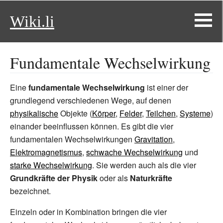
Wiki.li
Fundamentale Wechselwirkung
Eine
fundamentale Wechselwirkung
ist einer der
grundlegend verschiedenen Wege, auf denen
physikalische
Objekte (
Körper
,
Felder
,
Teilchen
,
Systeme
)
einander beeinflussen können. Es gibt die vier
fundamentalen Wechselwirkungen
Gravitation
,
Elektromagnetismus
,
schwache Wechselwirkung
und
starke Wechselwirkung
. Sie werden auch als die vier
Grundkräfte der Physik
oder als
Naturkräfte
bezeichnet.
Einzeln oder in Kombination bringen die vier