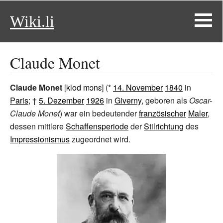
Wiki.li
Claude Monet
Claude Monet
[
klod mɔnɛ
] (*
14. November
1840
in
Paris
; †
5. Dezember
1926
in
Giverny
, geboren als
Oscar-
Claude Monet
) war ein bedeutender
französischer
Maler
,
dessen mittlere
Schaffensperiode
der
Stilrichtung
des
Impressionismus
zugeordnet wird.