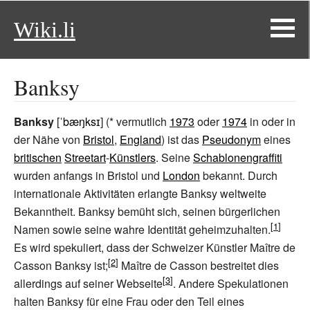
Wiki.li
Banksy
Banksy
[
ˈbæŋksɪ
] (* vermutlich
1973
oder
1974
in oder in
der Nähe von
Bristol
,
England
) ist das
Pseudonym
eines
britischen
Streetart
-
Künstlers
. Seine
Schablonengraffiti
wurden anfangs in Bristol und
London
bekannt. Durch
internationale Aktivitäten erlangte Banksy weltweite
Bekanntheit. Banksy bemüht sich, seinen bürgerlichen
Namen sowie seine wahre Identität geheimzuhalten.
Es wird spekuliert, dass der Schweizer Künstler Maître de
Casson Banksy ist;
Maître de Casson bestreitet dies
allerdings auf seiner Webseite
. Andere Spekulationen
halten Banksy für eine Frau oder den Teil eines