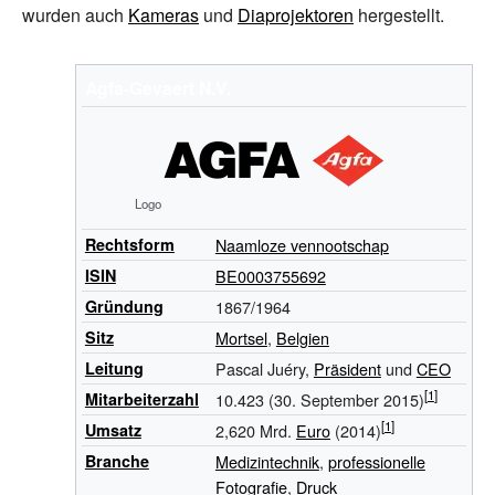
wurden auch
Kameras
und
Diaprojektoren
hergestellt.
Agfa-Gevaert N.V.
Logo
Rechtsform
Naamloze vennootschap
ISIN
BE0003755692
Gründung
1867/1964
Sitz
Mortsel
,
Belgien
Leitung
Pascal Juéry,
Präsident
und
CEO
Mitarbeiterzahl
10.423 (30. September 2015)
Umsatz
2,620 Mrd.
Euro
(2014)
Branche
Medizintechnik
,
professionelle
Fotografie
,
Druck