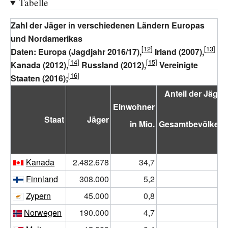
Tabelle
Zahl der Jäger in verschiedenen Ländern Europas
und Nordamerikas
Daten: Europa (Jagdjahr 2016/17),
Irland (2007),
Kanada (2012),
Russland (2012),
Vereinigte
Staaten (2016);
Anteil der Jäger
Einwohner
Staat
Jäger
in Mio.
Gesamtbevölkeru
in
Kanada
2.482.678
34,7
7
Finnland
308.000
5,2
5
Zypern
45.000
0,8
5
Norwegen
190.000
4,7
4