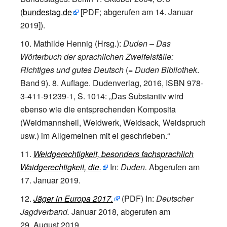
(
bundestag.de
[
PDF; abgerufen am 14.
Januar
2019
]
).
Mathilde Hennig (Hrsg.)
:
Duden – Das
Wörterbuch der sprachlichen Zweifelsfälle:
Richtiges und gutes Deutsch
(=
Duden Bibliothek
.
Band
9
). 8. Auflage. Dudenverlag, 2016,
ISBN 978-
3-411-91239-1
,
S.
1014
: „Das Substantiv wird
ebenso wie die entsprechenden Komposita
(Weidmannsheil, Weidwerk, Weidsack, Weidspruch
usw.) im Allgemeinen mit ei geschrieben.“
Weidgerechtigkeit, besonders fachsprachlich
Waidgerechtigkeit, die.
In:
Duden.
Abgerufen am
17.
Januar 2019
.
Jäger in Europa 2017.
(PDF)
In:
Deutscher
Jagdverband.
Januar 2018
,
abgerufen am
29.
August 2019
.