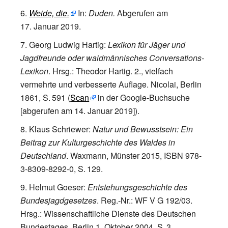
Weide, die.
In:
Duden.
Abgerufen am
17.
Januar 2019
.
Georg Ludwig Hartig
:
Lexikon für Jäger und
Jagdfreunde oder waidmännisches Conversations-
Lexikon
. Hrsg.: Theodor Hartig. 2., vielfach
vermehrte und verbesserte Auflage. Nicolai, Berlin
1861,
S.
591
(
Scan
in der Google-Buchsuche
[
abgerufen am 14.
Januar 2019
]
).
Klaus Schriewer
:
Natur und Bewusstsein: Ein
Beitrag zur Kulturgeschichte des Waldes in
Deutschland
. Waxmann, Münster 2015,
ISBN 978-
3-8309-8292-0
,
S.
129
.
Helmut Goeser
:
Entstehungsgeschichte des
Bundesjagdgesetzes
. Reg.-Nr.: WF V G 192/03.
Hrsg.: Wissenschaftliche Dienste des Deutschen
Bundestages. Berlin 1.
Oktober 2004,
S.
3