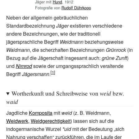
Jäger mit
Hund
, 1912
Fotografie von
Rudolf Dührkoop
Neben der allgemein gebräuchlichen
Standardbezeichnung
Jäger
existieren verschiedene
andere Bezeichnungen, wie der traditionell
jägersprachliche Begriff
Weidmann
beziehungsweise
Waidmann
, die scherzhaften Bezeichnungen
Grünrock
(in
Bezug auf die Jägerschaft insgesamt auch:
grüne Zunft
)
und
Nimrod
sowie der umgangssprachlich veraltende
Begriff
Jägersmann
.
weid
Wortherkunft und Schreibweise von
bzw.
waid
Jagdliche
Komposita
mit
weid
(z.
B. Weidmann,
Weidwerk
,
Weidgerechtigkeit
) lassen sich auf die
indogermanische Wurzel
*uid
mit der Bedeutung „sich
Nahrung verschaffen“ zurückführen, die im Laufe der