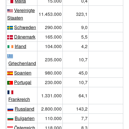
Malta
15.000
0,4
3
Vereinigte
11.453.000
323,1
3
Staaten
Schweden
290.000
9,0
3
Dänemark
165.000
5,5
3
Irland
104.000
4,2
2
235.000
10,7
2
Griechenland
Spanien
980.000
45,0
2
Portugal
230.000
10,7
2
1.331.000
64,1
2
Frankreich
Russland
2.800.000
143,2
1
Bulgarien
110.000
7,7
1
Österreich
118.000
8,3
1