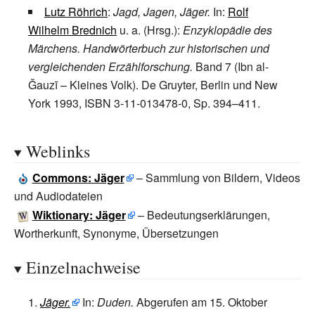
Lutz Röhrich
:
Jagd, Jagen, Jäger.
In:
Rolf
Wilhelm Brednich
u.
a. (Hrsg.):
Enzyklopädie des
Märchens. Handwörterbuch zur historischen und
vergleichenden Erzählforschung.
Band
7 (Ibn al-
Ǧauzī – Kleines Volk). De Gruyter, Berlin und New
York 1993, ISBN 3-11-013478-0, Sp. 394–411.
Weblinks
Commons
: Jäger
– Sammlung von Bildern, Videos
und Audiodateien
Wiktionary: Jäger
– Bedeutungserklärungen,
Wortherkunft, Synonyme, Übersetzungen
Einzelnachweise
Jäger.
In:
Duden.
Abgerufen am 15.
Oktober