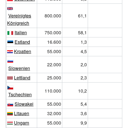
Vereinigtes
800.000
61,1
1
Königreich
Italien
750.000
58,1
1
Estland
16.600
1,3
1
Kroatien
55.000
4,5
1
22.000
2,0
1
Slowenien
Lettland
25.000
2,3
1
110.000
10,2
1
Tschechien
Slowakei
55.000
5,4
1
Litauen
32.000
3,6
0
Ungarn
55.000
9,9
0