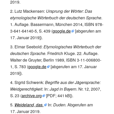
2019
.
Lutz Mackensen
:
Ursprung der Wörter: Das
etymologische Wörterbuch der deutschen Sprache
.
1. Auflage. Bassermann, München 2014,
ISBN 978-
3-641-64140-5
,
S.
439
(
google.de
[
abgerufen am
17.
Januar 2019
]
).
Elmar Seebold
:
Etymologisches Wörterbuch der
deutschen Sprache
. Friedrich Kluge. 22. Auflage.
Walter de Gruyter, Berlin 1989,
ISBN 3-11-006800-
1
,
S.
783
(
google.de
[
abgerufen am 17.
Januar
2019
]
).
Sigrid Schwenk
:
Begriffe aus der Jägersprache:
Weidgerechtigkeit
. In:
Jagd in Bayern
.
Nr.
12
, 2007,
S.
23
(
archive.org
[
PDF;
441
kB
]
).
Weideland, das.
In:
Duden.
Abgerufen am
17.
Januar 2019
.