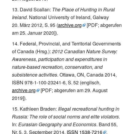
David Scallan
:
The Place of Hunting in Rural
Ireland
. National University of Ireland, Galway
20.
März 2012,
S.
95
(
archive.org
[
PDF; abgerufen
am 25.
Januar 2020
]
).
Federal, Provincial, and Territorial Governments
of Canada (Hrsg.)
:
2012 Canadian Nature Survey:
Awareness, participation and expenditures in
nature-based recreation, conservation, and
subsistence activities
. Ottawa, ON, Canada 2014,
ISBN 978-1-100-23241-6
,
S.
52
(englisch,
archive.org
[
PDF; abgerufen am 29.
August
2019
]
).
Kathleen Braden
:
Illegal recreational hunting in
Russia: The role of social norms and elite violators
.
In:
Eurasian Geography and Economics
.
Band
55
,
Nr.
5
, 3.
September 2014,
ISSN
1538-7216
,