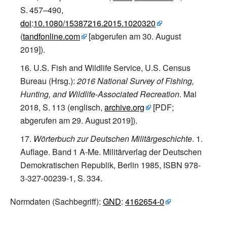
S.
457–490
,
doi
:
10.1080/15387216.2015.1020320
(
tandfonline.com
[
abgerufen am 30.
August
2019
]
).
U.S. Fish and Wildlife Service, U.S. Census
Bureau (Hrsg.)
:
2016 National Survey of Fishing,
Hunting, and Wildlife-Associated Recreation
. Mai
2018,
S.
113
(englisch,
archive.org
[
PDF;
abgerufen am 29.
August 2019
]
).
Wörterbuch zur Deutschen Militärgeschichte
. 1.
Auflage.
Band
1
A-Me. Militärverlag der Deutschen
Demokratischen Republik, Berlin 1985,
ISBN 978-
3-327-00239-1
,
S.
334
.
Normdaten
(Sachbegriff):
GND
:
4162654-0