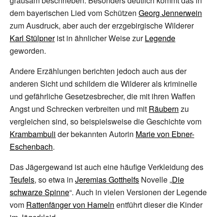
grausam beschrieben. Besonders deutlich kommt das in
dem bayerischen Lied vom Schützen
Georg Jennerwein
zum Ausdruck, aber auch der erzgebirgische Wilderer
Karl Stülpner
ist in ähnlicher Weise zur
Legende
geworden.
Andere Erzählungen berichten jedoch auch aus der
anderen Sicht und schildern die Wilderer als kriminelle
und gefährliche Gesetzesbrecher, die mit ihren Waffen
Angst und Schrecken verbreiten und mit
Räubern
zu
vergleichen sind, so beispielsweise die Geschichte vom
Krambambuli
der bekannten Autorin
Marie von Ebner-
Eschenbach
.
Das Jägergewand ist auch eine häufige Verkleidung des
Teufels
, so etwa in
Jeremias Gotthelfs
Novelle „
Die
schwarze Spinne
“. Auch in vielen Versionen der Legende
vom
Rattenfänger von Hameln
entführt dieser die Kinder