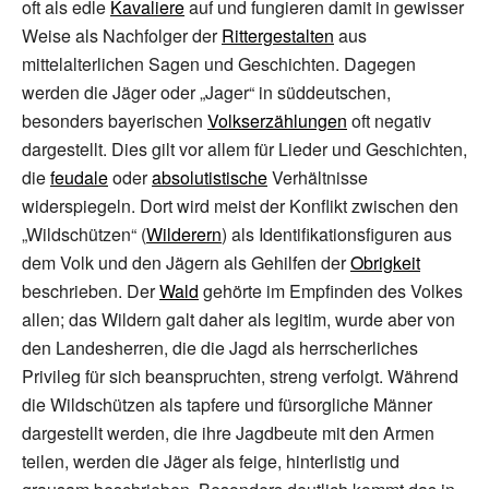
oft als edle
Kavaliere
auf und fungieren damit in gewisser
Weise als Nachfolger der
Rittergestalten
aus
mittelalterlichen Sagen und Geschichten. Dagegen
werden die Jäger oder „Jager“ in süddeutschen,
besonders bayerischen
Volkserzählungen
oft negativ
dargestellt. Dies gilt vor allem für Lieder und Geschichten,
die
feudale
oder
absolutistische
Verhältnisse
widerspiegeln. Dort wird meist der Konflikt zwischen den
„Wildschützen“ (
Wilderern
) als Identifikationsfiguren aus
dem Volk und den Jägern als Gehilfen der
Obrigkeit
beschrieben. Der
Wald
gehörte im Empfinden des Volkes
allen; das Wildern galt daher als legitim, wurde aber von
den Landesherren, die die Jagd als herrscherliches
Privileg für sich beanspruchten, streng verfolgt. Während
die Wildschützen als tapfere und fürsorgliche Männer
dargestellt werden, die ihre Jagdbeute mit den Armen
teilen, werden die Jäger als feige, hinterlistig und