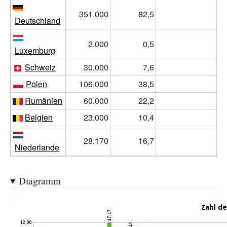
351.000
82,5
0
Deutschland
2.000
0,5
0
Luxemburg
Schweiz
30.000
7,6
0
Polen
106.000
38,5
0
Rumänien
60.000
22,2
0
Belgien
23.000
10,4
0
28.170
16,7
0
Niederlande
Diagramm