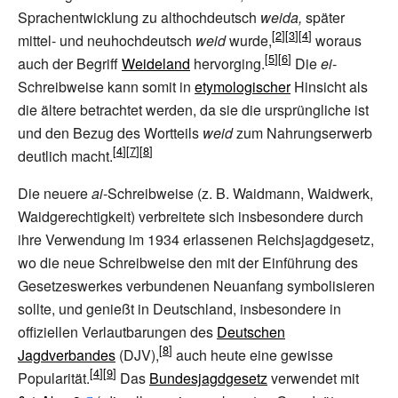
Sprachentwicklung zu althochdeutsch
weida,
später
mittel- und neuhochdeutsch
weid
wurde,
woraus
auch der Begriff
Weideland
hervorging.
Die
ei
-
Schreibweise kann somit in
etymologischer
Hinsicht als
die ältere betrachtet werden, da sie die ursprüngliche ist
und den Bezug des Wortteils
weid
zum Nahrungserwerb
deutlich macht.
Die neuere
ai
-Schreibweise (z.
B. Waidmann, Waidwerk,
Waidgerechtigkeit) verbreitete sich insbesondere durch
ihre Verwendung im 1934 erlassenen Reichsjagdgesetz,
wo die neue Schreibweise den mit der Einführung des
Gesetzeswerkes verbundenen Neuanfang symbolisieren
sollte, und genießt in Deutschland, insbesondere in
offiziellen Verlautbarungen des
Deutschen
Jagdverbandes
(DJV),
auch heute eine gewisse
Popularität.
Das
Bundesjagdgesetz
verwendet mit