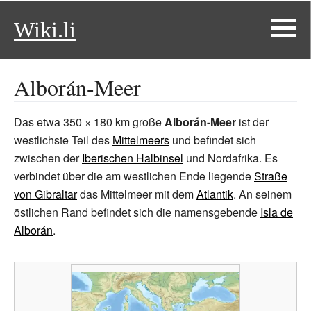
Wiki.li
Alborán-Meer
Das etwa 350 × 180 km große
Alborán-Meer
ist der
westlichste Teil des
Mittelmeers
und befindet sich
zwischen der
Iberischen Halbinsel
und Nordafrika. Es
verbindet über die am westlichen Ende liegende
Straße
von Gibraltar
das Mittelmeer mit dem
Atlantik
. An seinem
östlichen Rand befindet sich die namensgebende
Isla de
Alborán
.