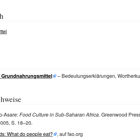
ch
tel
: Grundnahrungsmittel
– Bedeutungserklärungen, Wortherku
chweise
o-Asare:
Food Culture in Sub-Saharan Africa.
Greenwood Press
005, S. 18–20.
ds: What do people eat?
, auf fao.org