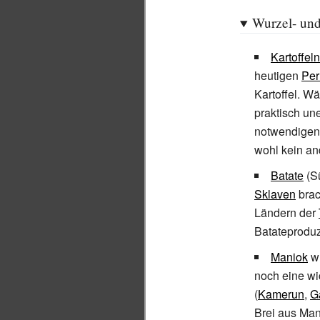
Wurzel- und
Kartoffeln
heutigen
Per
Kartoffel. W
praktisch un
notwendigen
wohl kein an
Batate
(Sü
Sklaven
brac
Ländern der
Batateproduz
Maniok
wu
noch eine wi
(
Kamerun
,
G
Brei aus Ma