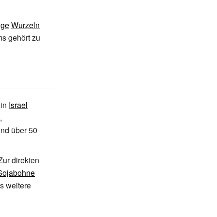
ige
Wurzeln
ms gehört zu
 in
Israel
,
ind über 50
Zur direkten
Sojabohne
s weitere