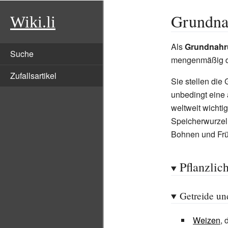
Grundna
Wiki.li
Als
Grundnahr
Suche
mengenmäßig d
Zufallsartikel
Sie stellen die
unbedingt eine
weltweit wicht
Speicherwurzel
Bohnen und Fr
Pflanzlic
Getreide u
Weizen
,