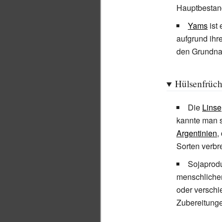
Hauptbestandt
Yams
ist
aufgrund ihr
den Grundna
Hülsenfrüch
Die
Linse
kannte man s
Argentinien
,
Sorten verbre
Sojaprodu
menschlichen
oder versch
Zubereitung