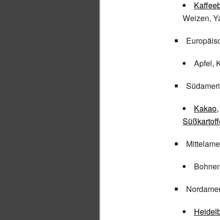
Kaffee
Weizen, 
Europäisc
Apfel, 
Südameri
Kakao
Süßkartoff
Mittelame
Bohne
Nordamer
Heidel