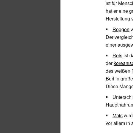
ist für Mens
hat er eine 
Herstellung
Roggen
w
Der verglei
einer ausg
Reis
ist d
der
koreanis
des weißen 
Beri
in große
Diese Mange
Untersch
Hauptnahrung
Mais
wird
vor allem in 