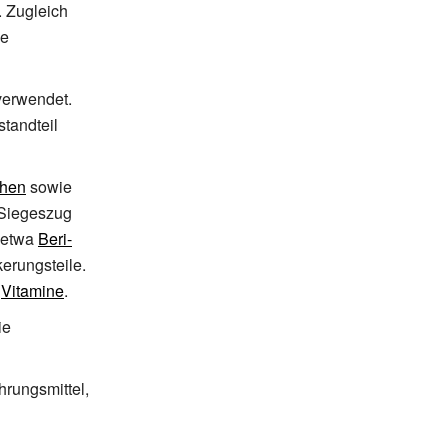
. Zugleich
ie
verwendet.
tandteil
chen
sowie
 Siegeszug
 etwa
Beri-
erungsteile.
r
Vitamine
.
ie
hrungsmittel,