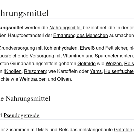
hrungsmittel
ungsmittel
werden die
Nahrungsmittel
bezeichnet, die in der je
en Hauptbestandteil der
Ernährung des Menschen
ausmachen
 Grundversorgung mit
Kohlenhydraten
,
Eiweiß
und
Fett
sicher, n
 ausreichende Versorgung mit
Vitaminen
und
Spurenelementen
igsten Grundnahrungsmitteln gehören
Getreide
wie
Weizen
,
Reis
n (
Knollen
,
Rhizomen
) wie Kartoffeln oder
Yams
,
Hülsenfrüchte
üchte wie
Weintrauben
und
Oliven
.
he Nahrungsmittel
nd
Pseudogetreide
 der zusammen mit Mais und Reis das meistangebaute
Getreide