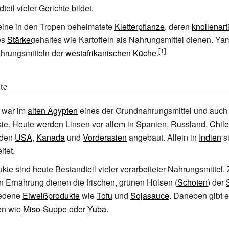
eil vieler Gerichte bildet.
 eine in den Tropen beheimatete
Kletterpflanze
, deren
knollenart
es
Stärke
gehaltes wie Kartoffeln als Nahrungsmittel dienen. Ya
hrungsmitteln der
westafrikanischen Küche
.
te
war im
alten Ägypten
eines der Grundnahrungsmittel und auch
ie. Heute werden Linsen vor allem in Spanien, Russland,
Chile
 den
USA
,
Kanada
und
Vorderasien
angebaut. Allein in
Indien
s
itet.
kte sind heute Bestandteil vieler verarbeiteter Nahrungsmittel. 
 Ernährung dienen die frischen, grünen Hülsen (
Schoten
) der
iedene
Eiweißprodukte
wie
Tofu
und
Sojasauce
. Daneben gibt e
en wie
Miso
-Suppe oder
Yuba
.