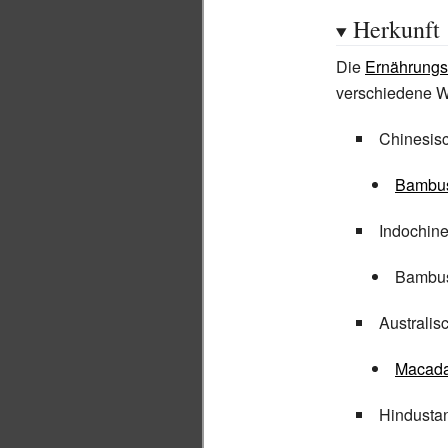
Herkunft
Die
Ernährungs-
verschiedene We
Chinesis
Bambu
Indochine
Bambu
Australis
Macad
Hindustan