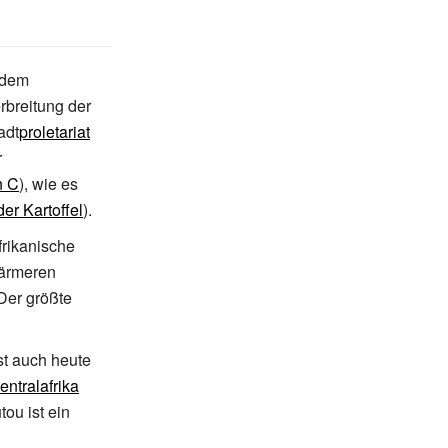
 dem
rbreitung der
adt
proletariat
r
n C
), wie es
er Kartoffel
).
frikanische
wärmeren
Der größte
ist auch heute
entralafrika
ou ist ein