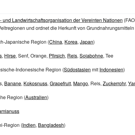
 und Landwirtschaftsorganisation der Vereinten Nationen
(FAO)
ltregionen und ordnet die Herkunft von Grundnahrungsmitteln 
ch-Japanische Region (
China
,
Korea
,
Japan
)
s
,
Hirse
, Senf, Orange,
Pfirsich
,
Reis
,
Sojabohne
, Tee
sische-Indonesische Region (
Südostasien
mit
Indonesien
)
s,
Banane
,
Kokosnuss
,
Grapefruit
,
Mango
, Reis,
Zuckerrohr
,
Ya
che Region (
Australien
)
amianuss
i-Region (
Indien
,
Bangladesh
)