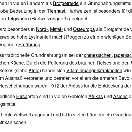
chen in vielen Ländern als
Brotgetreide
ein Grundnahrungsmittel
große Bedeutung in der
Tiermast
. Hartweizen ist besonders für d
 von
Teigwaren
(Hartweizengrieß) geeignet.
ird besonders in
Nord-
,
Mittel-
und
Osteuropa
als Brotgetreide 
chsweise hohe
Lysin
anteil macht Roggen zu einem wichtigen Bes
ewogenen
Ernährung
.
as traditionelle Grundnahrungsmittel der
chinesischen
,
japanis
chen Küche
. Durch die Polierung des braunen Reises und den
Reises (siehe
Kleie
) haben sich
Vitaminmangelkrankheiten
wie
m Ausmaß verbreitet und betrafen vor allem die ärmeren Bevölk
lerscheinungen waren 1912 der Anlass für die Entdeckung de
iedliche
Hirse
arten sind in vielen Gebieten
Afrikas
und
Asiens
d
smittel.
 heute weltweit angebaut und ist in vielen Ländern ein Grundna
afrikanischen.