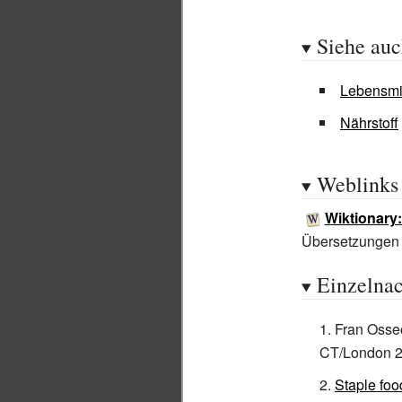
Siehe au
Lebensmit
Nährstoff
Weblinks
Wiktionary
Übersetzungen
Einzelna
Fran Osse
CT/London 2
Staple foo