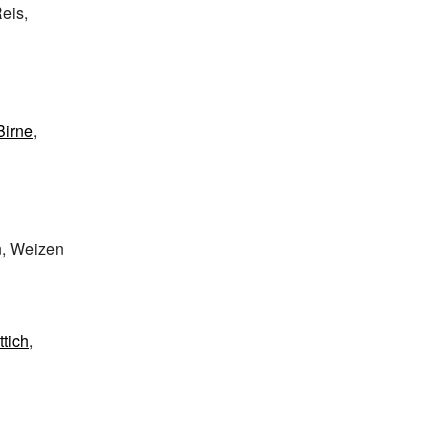
eis,
Birne
,
n, Weizen
ttich
,