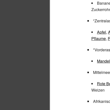
Banan
Zuckerroh
"Zentralas
Apfel
,
A
Pflaume
,
"Vorderas
Mandel
Mittelme
Rote B
Weizen
Afrikanis