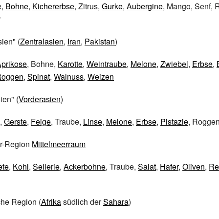
e,
Bohne
,
Kichererbse
, Zitrus,
Gurke
,
Aubergine
, Mango, Senf, R
r
ien" (
Zentralasien
,
Iran
,
Pakistan
)
prikose
, Bohne,
Karotte
,
Weintraube
,
Melone
,
Zwiebel
,
Erbse
,
Roggen
,
Spinat
,
Walnuss
,
Weizen
ien" (
Vorderasien
)
,
Gerste
,
Feige
, Traube,
Linse
,
Melone
,
Erbse
,
Pistazie
, Rogge
er-Region
Mittelmeerraum
ete
,
Kohl
,
Sellerie
,
Ackerbohne
, Traube,
Salat
,
Hafer
,
Oliven
,
Re
che Region (
Afrika
südlich der
Sahara
)