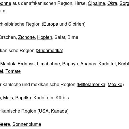
bohne
aus der afrikanischen Region, Hirse,
Ölpalme
,
Okra
,
Sor
Yam
h-sibirische Region (
Europa
und
Sibirien
)
Kirschen,
Zichorie
,
Hopfen
, Salat, Birne
kanische Region (
Südamerika
)
,
Maniok
,
Erdnuss
,
Limabohne
,
Papaya
,
Ananas
,
Kartoffel
,
Kürb
el
,
Tomate
rikanische und mexikanische Region (
Mittelamerika
,
Mexiko
)
n,
Mais
,
Paprika
, Kartoffeln, Kürbis
ikanische Region (
USA
,
Kanada
)
beere
,
Sonnenblume