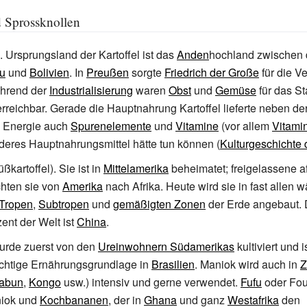
 Sprossknollen
. Ursprungsland der Kartoffel ist das
Anden
hochland zwischen
u
und
Bolivien
. In
Preußen
sorgte
Friedrich der Große
für die Ve
ährend der
Industrialisierung
waren
Obst
und
Gemüse
für das St
erreichbar. Gerade die Hauptnahrung Kartoffel lieferte neben de
 Energie auch
Spurenelemente
und
Vitamine
(vor allem
Vitami
deres Hauptnahrungsmittel hätte tun können (
Kulturgeschichte d
ßkartoffel). Sie ist in
Mittelamerika
beheimatet; freigelassene a
hten sie von
Amerika
nach Afrika. Heute wird sie in fast allen 
Tropen
,
Subtropen
und
gemäßigten Zonen
der Erde angebaut. 
ent der Welt ist
China
.
rde zuerst von den
Ureinwohnern Südamerikas
kultiviert und 
chtige Ernährungsgrundlage in
Brasilien
. Maniok wird auch in
Z
abun
,
Kongo
usw.) intensiv und gerne verwendet.
Fufu
oder Fout
niok und
Kochbananen
, der in
Ghana
und ganz
Westafrika
den