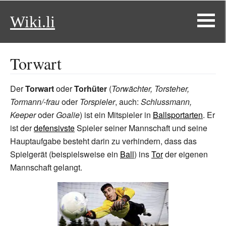
Wiki.li
Torwart
Der
Torwart
oder
Torhüter
(
Torwächter, Torsteher,
Tormann/-frau
oder
Torspieler
, auch:
Schlussmann,
Keeper
oder
Goalie
) ist ein Mitspieler in
Ballsportarten
. Er
ist der
defensivste
Spieler seiner Mannschaft und seine
Hauptaufgabe besteht darin zu verhindern, dass das
Spielgerät (beispielsweise ein
Ball
) ins
Tor
der eigenen
Mannschaft gelangt.