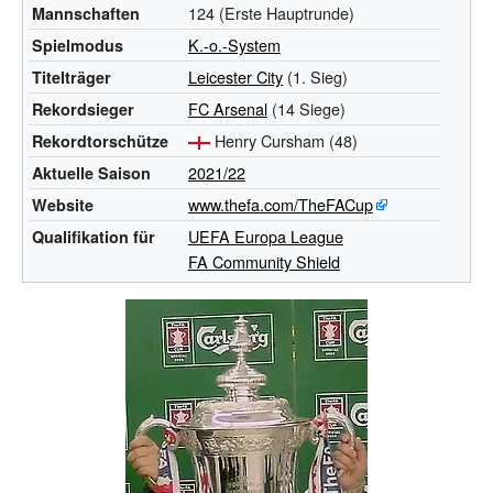
124 (Erste Hauptrunde)
Mannschaften
K.-o.-System
Spielmodus
Leicester City
(1. Sieg)
Titelträger
FC Arsenal
(14 Siege)
Rekordsieger
Henry Cursham
(48)
Rekordtorschütze
2021/22
Aktuelle
Saison
www.thefa.com/TheFACup
Website
UEFA Europa League
Qualifikation
für
FA Community Shield