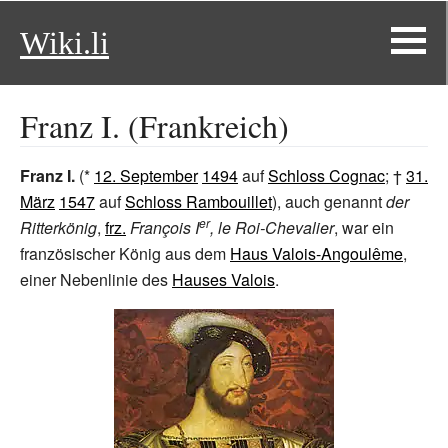
Wiki.li
Franz I. (Frankreich)
Franz
I.
(*
12. September
1494
auf
Schloss Cognac
; †
31.
März
1547
auf
Schloss Rambouillet
), auch genannt
der
er
Ritterkönig
,
frz.
François
I
, le Roi-Chevalier
, war ein
französischer König aus dem
Haus Valois-Angoulême
,
einer Nebenlinie des
Hauses Valois
.