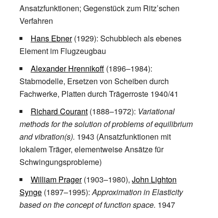
Ansatzfunktionen; Gegenstück zum Ritz’schen
Verfahren
Hans Ebner
(1929): Schubblech als ebenes
Element im Flugzeugbau
Alexander Hrennikoff
(1896–1984):
Stabmodelle, Ersetzen von Scheiben durch
Fachwerke, Platten durch Trägerroste 1940/41
Richard Courant
(1888–1972):
Variational
methods for the solution of problems of equilibrium
and vibration(s).
1943 (Ansatzfunktionen mit
lokalem Träger, elementweise Ansätze für
Schwingungsprobleme)
William Prager
(1903–1980),
John Lighton
Synge
(1897–1995):
Approximation in Elasticity
based on the concept of function space.
1947