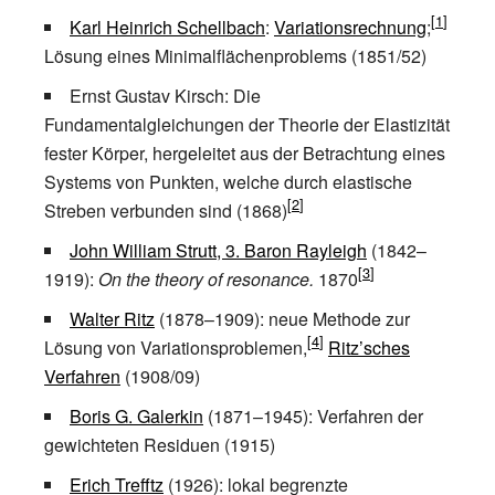
Karl Heinrich Schellbach
:
Variationsrechnung
;
Lösung eines Minimalflächenproblems (1851/52)
Ernst Gustav Kirsch: Die
Fundamentalgleichungen der Theorie der Elastizität
fester Körper, hergeleitet aus der Betrachtung eines
Systems von Punkten, welche durch elastische
Streben verbunden sind (1868)
John William Strutt, 3. Baron Rayleigh
(1842–
1919):
On the theory of resonance.
1870
Walter Ritz
(1878–1909): neue Methode zur
Lösung von Variationsproblemen,
Ritz’sches
Verfahren
(1908/09)
Boris G. Galerkin
(1871–1945): Verfahren der
gewichteten Residuen (1915)
Erich Trefftz
(1926): lokal begrenzte