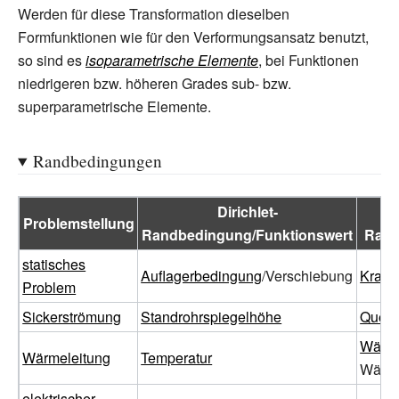
Werden für diese Transformation dieselben
Formfunktionen wie für den Verformungsansatz benutzt,
so sind es
isoparametrische Elemente
, bei Funktionen
niedrigeren bzw. höheren Grades sub- bzw.
superparametrische Elemente.
Randbedingungen
Dirichlet-
N
Problemstellung
Randbedingung/Funktionswert
Rand
statisches
Auflagerbedingung
/Verschiebung
Kraft
Problem
Sickerströmung
Standrohrspiegelhöhe
Quell
Wärm
Wärmeleitung
Temperatur
Wärme
elektrischer