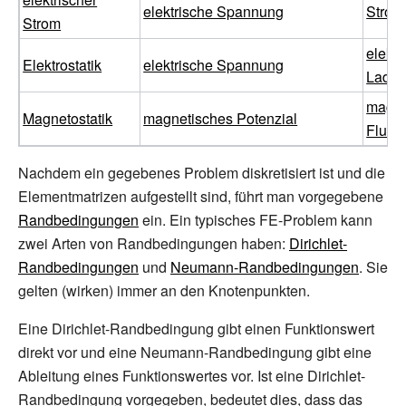
elektrische Spannung
Strom
Strom
elektr
Elektrostatik
elektrische Spannung
Ladu
magne
Magnetostatik
magnetisches Potenzial
Fluss
Nachdem ein gegebenes Problem diskretisiert ist und die
Elementmatrizen aufgestellt sind, führt man vorgegebene
Randbedingungen
ein. Ein typisches FE-Problem kann
zwei Arten von Randbedingungen haben:
Dirichlet-
Randbedingungen
und
Neumann-Randbedingungen
. Sie
gelten (wirken) immer an den Knotenpunkten.
Eine Dirichlet-Randbedingung gibt einen Funktionswert
direkt vor und eine Neumann-Randbedingung gibt eine
Ableitung eines Funktionswertes vor. Ist eine Dirichlet-
Randbedingung vorgegeben, bedeutet dies, dass das