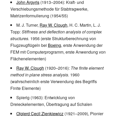
John Argyris
(1913–2004): Kraft- und
Verschiebungsmethode für Stabtragwerke,
Matrizenformulierung (1954/55)
M. J. Turner,
Ray W. Clough
, H. C. Martin, L. J.
Topp:
Stiffness and deflection analysis of complex
structures.
1956 (erste Strukturberechnung von
Flugzeugflügeln bei
Boeing
, erste Anwendung der
FEM mit Computerprogramm, erste Anwendung von
Flächenelementen)
Ray W. Clough
(1920–2016):
The finite element
method in plane stress analysis.
1960
(wahrscheinlich erste Verwendung des Begriffs
Finite Elemente)
Spierig (1963): Entwicklung von
Dreieckelementen, Übertragung auf Schalen
Olgierd Cecil Zienkiewicz
(1921–2009), Pionier