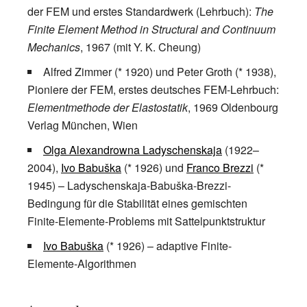
der FEM und erstes Standardwerk (Lehrbuch):
The
Finite Element Method in Structural and Continuum
Mechanics
, 1967 (mit Y. K. Cheung)
Alfred Zimmer
(* 1920) und
Peter Groth
(* 1938),
Pioniere der FEM, erstes deutsches FEM-Lehrbuch:
Elementmethode der Elastostatik
, 1969 Oldenbourg
Verlag München, Wien
Olga Alexandrowna Ladyschenskaja
(1922–
2004),
Ivo Babuška
(* 1926) und
Franco Brezzi
(*
1945) – Ladyschenskaja-Babuška-Brezzi-
Bedingung für die Stabilität eines gemischten
Finite-Elemente-Problems mit Sattelpunktstruktur
Ivo Babuška
(* 1926) – adaptive Finite-
Elemente-Algorithmen