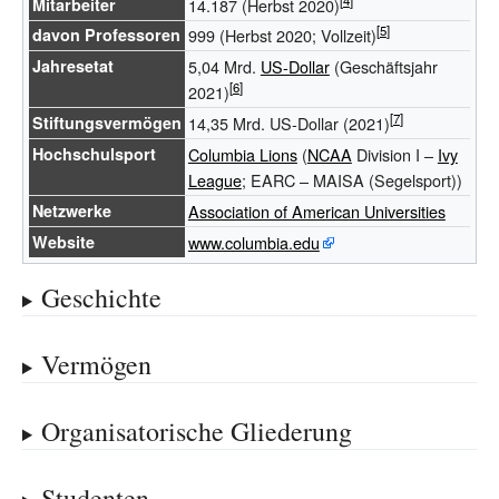
Mitarbeiter
14.187 (Herbst 2020)
davon Professoren
999 (Herbst 2020; Vollzeit)
Jahresetat
5,04 Mrd.
US-Dollar
(Geschäftsjahr
2021)
Stiftungsvermögen
14,35 Mrd. US-Dollar (2021)
Hochschulsport
Columbia Lions
(
NCAA
Division I –
Ivy
League
;
EARC
–
MAISA
(Segelsport))
Netzwerke
Association of American Universities
Website
www.columbia.edu
Geschichte
Vermögen
Organisatorische Gliederung
Studenten