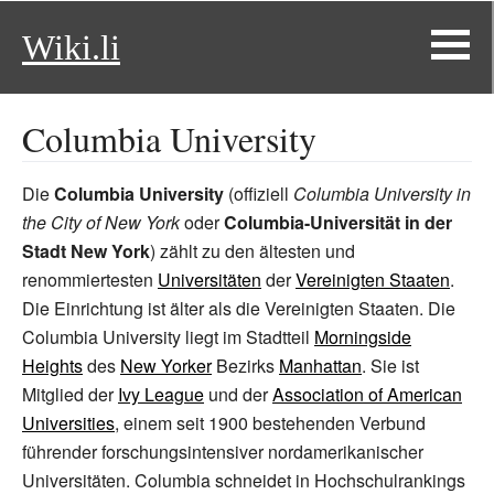
Wiki.li
Columbia University
Die
Columbia University
(offiziell
Columbia University in
the City of New York
oder
Columbia-Universität in der
Stadt New York
) zählt zu den ältesten und
renommiertesten
Universitäten
der
Vereinigten Staaten
.
Die Einrichtung ist älter als die Vereinigten Staaten. Die
Columbia University liegt im Stadtteil
Morningside
Heights
des
New Yorker
Bezirks
Manhattan
. Sie ist
Mitglied der
Ivy League
und der
Association of American
Universities
, einem seit 1900 bestehenden Verbund
führender forschungsintensiver nordamerikanischer
Universitäten. Columbia schneidet in Hochschulrankings