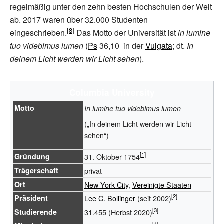
regelmäßig unter den zehn besten Hochschulen der Welt
ab. 2017 waren über 32.000 Studenten
eingeschrieben.
Das Motto der Universität ist
in lumine
tuo videbimus lumen
(
Ps
36,10
in der
Vulgata
; dt.
In
deinem Licht werden wir Licht sehen
).
Columbia University
Motto
In lumine tuo videbimus lumen
(„In deinem Licht werden wir Licht
sehen“)
Gründung
31. Oktober 1754
Trägerschaft
privat
Ort
New York City
,
Vereinigte Staaten
Präsident
Lee C. Bollinger
(seit 2002)
Studierende
31.455 (Herbst 2020)