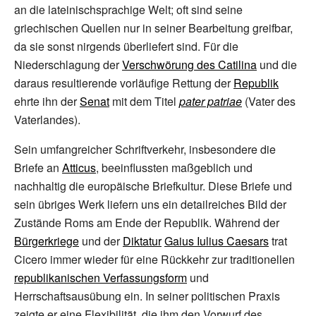
an die lateinischsprachige Welt; oft sind seine
griechischen Quellen nur in seiner Bearbeitung greifbar,
da sie sonst nirgends überliefert sind. Für die
Niederschlagung der
Verschwörung des Catilina
und die
daraus resultierende vorläufige Rettung der
Republik
ehrte ihn der
Senat
mit dem Titel
pater patriae
(Vater des
Vaterlandes).
Sein umfangreicher Schriftverkehr, insbesondere die
Briefe an
Atticus
, beeinflussten maßgeblich und
nachhaltig die europäische Briefkultur. Diese Briefe und
sein übriges Werk liefern uns ein detailreiches Bild der
Zustände Roms am Ende der Republik. Während der
Bürgerkriege
und der
Diktatur
Gaius Iulius Caesars
trat
Cicero immer wieder für eine Rückkehr zur traditionellen
republikanischen Verfassungsform
und
Herrschaftsausübung ein. In seiner politischen Praxis
zeigte er eine Flexibilität, die ihm den Vorwurf des