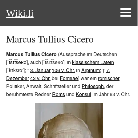
Wiki.li
Marcus Tullius Cicero
Marcus Tullius Cicero
(Aussprache im Deutschen
[ˈt͡sɪt͡seʁo]
, auch [ˈt͡siːt͡seʁo], in
klassischem Latein
[ˈkɪkɛroː]; *
3. Januar
106 v. Chr.
in
Arpinum
; †
7.
Dezember
43 v. Chr.
bei
Formiae
) war ein
römischer
Politiker, Anwalt, Schriftsteller und
Philosoph
, der
berühmteste Redner
Roms
und
Konsul
im Jahr 63 v.
Chr.