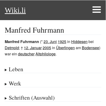
Wiki.li
Manfred Fuhrmann
Manfred Fuhrmann
(*
23. Juni
1925
in
Hiddesen
bei
Detmold
; †
12. Januar
2005
in
Überlingen
am
Bodensee
)
war ein
deutscher
Altphilologe
.
Leben
Werk
Schriften (Auswahl)