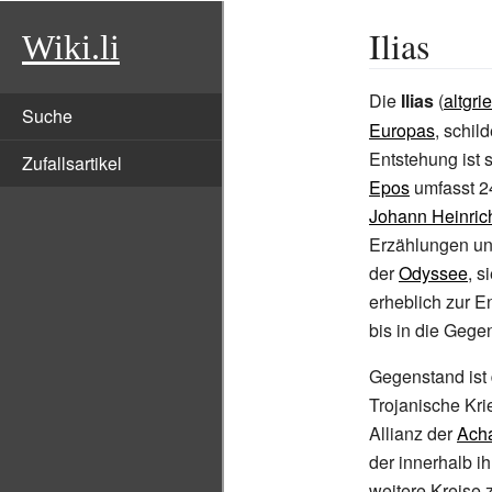
Ilias
Wiki.li
Die
Ilias
(
altgri
Suche
Europas
, schil
Entstehung ist s
Zufallsartikel
Epos
umfasst 2
Johann Heinric
Erzählungen und
der
Odyssee
, s
erheblich zur E
bis in die Gege
Gegenstand ist
Trojanische Kr
Allianz der
Acha
der innerhalb i
weitere Kreise 