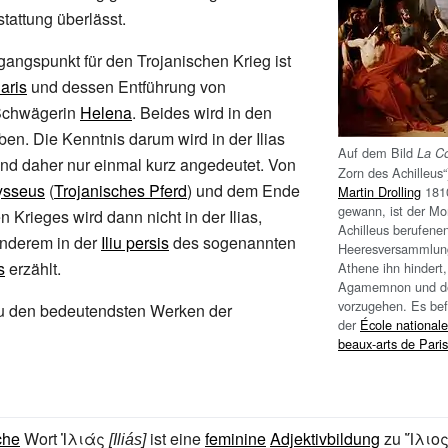
tattung überlässt.
angspunkt für den Trojanischen Krieg ist
aris
und dessen Entführung von
chwägerin
Helena
. Beides wird in den
en. Die Kenntnis darum wird in der Ilias
Auf dem Bild
La Co
nd daher nur einmal kurz angedeutet. Von
Zorn des Achilleus
ysseus
(
Trojanisches Pferd
) und dem Ende
Martin Drolling
181
gewann, ist der M
 Krieges wird dann nicht in der Ilias,
Achilleus berufene
anderem in der
Iliu persis
des sogenannten
Heeresversammlung
s
erzählt.
Athene ihn hindert
Agamemnon und de
vorzugehen. Es befi
 zu den bedeutendsten Werken der
der
École nationale
beaux-arts de Paris
che
Wort
Ἰλιάς
ist eine
feminine
Adjektivbildung
zu
Ἴλιο
[Iliás]