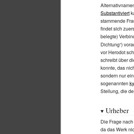
Alternativname
Substantiviert
ka
stammende Frau
findet sich zuer
belegte) Verbi
Dichtung“) vor
vor Herodot sc
schreibt über di
konnte, das nic
sondern nur ein
sogenannten
k
Stellung, die d
Urheber
Die Frage nac
da das Werk ni