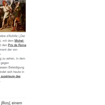
(„Der
lère d’Achille
“), mit dem
Michel-
0 den
Prix de Rome
oment der von
n
 zu sehen, in dem
, gegen
ssen Beleidigung
ndet sich heute in
 supérieure des
.
ς
, einem
[Ílios]