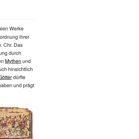
onalen Werke
nordnung ihrer
.
Chr. Das
zung durch
hen
Mythen
und
ch hinsichtlich
ötter
dürfte
 haben und prägt