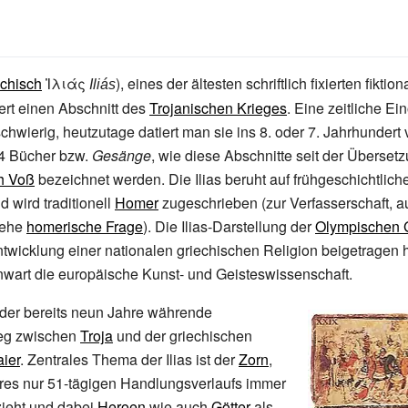
echisch
Ἰλιάς
), eines der ältesten schriftlich fixierten fikti
Iliás
dert einen Abschnitt des
Trojanischen Krieges
. Eine zeitliche Ei
chwierig, heutzutage datiert man sie ins 8. oder 7.
Jahrhundert v
4 Bücher bzw.
Gesänge
, wie diese Abschnitte seit der Überset
h Voß
bezeichnet werden. Die Ilias beruht auf frühgeschichtlic
 wird traditionell
Homer
zugeschrieben (zur Verfasserschaft, au
iehe
homerische Frage
). Die Ilias-Darstellung der
Olympischen G
ntwicklung einer nationalen griechischen Religion beigetragen
nwart die europäische Kunst- und Geisteswissenschaft.
 der bereits neun Jahre währende
ieg zwischen
Troja
und der griechischen
ier
. Zentrales Thema der Ilias ist der
Zorn
,
hres nur 51-tägigen Handlungsverlaufs immer
zieht und dabei
Heroen
wie auch
Götter
als