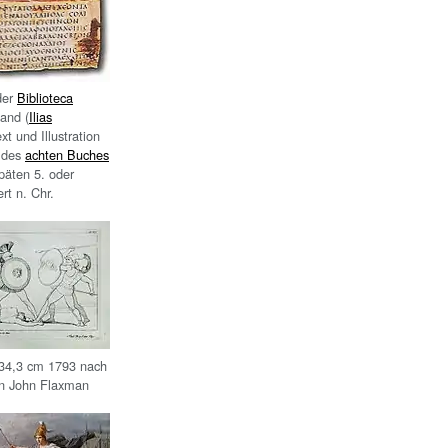
der
Biblioteca
and (
Ilias
ext und Illustration
 des
achten Buches
äten 5. oder
rt n. Chr.
34,3
cm 1793 nach
on John Flaxman