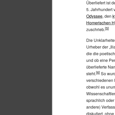
Überliefert ist 
5.
Jahrhundert v
Odyssee
, den
k
Homerischen 
zuschrieb.
Die Unklarheit
Urheber der „Ili
die die poetisc
und ob eine Per
überlieferte Na
steht.
So wurd
verschiedenen 
obwohl es unums
Wissenschaftler
sprachlich oder
andere) Verfass
diskutiert, ohn