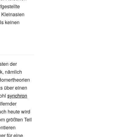
fgestellte
 Kleinasien
lls keinen
sten der
k, nämlich
 Homertheorien
ias über einen
wohl
synchron
ifernder
Auch heute wird
om größten Teil
ntieren
er für eine