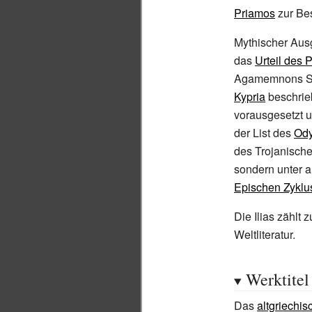
Priamos
zur Bes
Mythischer Ausg
das
Urteil des P
Agamemnons S
Kypria
beschrieb
vorausgesetzt u
der List des
Od
des Trojanischen
sondern unter 
Epischen Zyklu
Die Ilias zählt
Weltliteratur.
Werktitel
Das
altgriechis