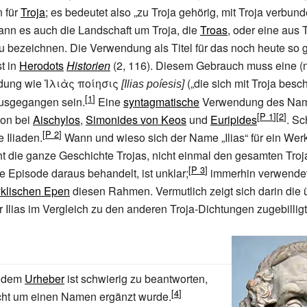
n für
Troja
; es bedeutet also „zu Troja gehörig, mit Troja verbunde
nn es auch die Landschaft um Troja, die
Troas
, oder eine aus 
 bezeichnen. Die Verwendung als Titel für das noch heute so
st in
Herodots
Historien
(2, 116). Diesem Gebrauch muss eine (
ndung wie
Ἰλιὰς ποίησις
(„die sich mit Troja besc
[Ilias poíesis]
ausgegangen sein.
Eine
syntagmatische
Verwendung des Nam
hon bei
Aischylos
,
Simonides von Keos
und
Euripides
. S
e Iliaden.
Wann und wieso sich der Name „Ilias“ für ein Wer
ht die ganze Geschichte Trojas, nicht einmal den gesamten Troj
e Episode daraus behandelt, ist unklar;
immerhin verwendet
yklischen Epen
diesen Rahmen. Vermutlich zeigt sich darin die
er Ilias im Vergleich zu den anderen Troja-Dichtungen zugebillig
h dem
Urheber
ist schwierig zu beantworten,
cht um einen Namen ergänzt wurde.