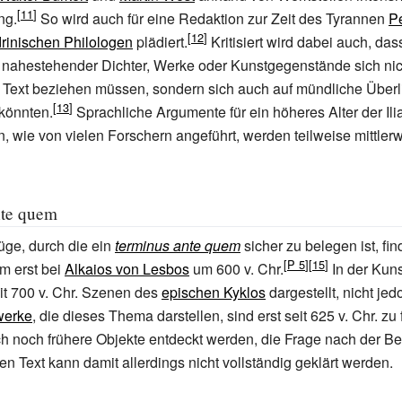
ng.
So wird auch für eine Redaktion zur Zeit des Tyrannen
Pe
rinischen Philologen
plädiert.
Kritisiert wird dabei auch, d
ias nahestehender Dichter, Werke oder Kunstgegenstände sich nic
en Text beziehen müssen, sondern sich auch auf mündliche Über
könnten.
Sprachliche Argumente für ein höheres Alter der Il
 wie von vielen Forschern angeführt, werden teilweise mittlerw
nte quem
üge, durch die ein
terminus ante quem
sicher zu belegen ist, fin
rm erst bei
Alkaios von Lesbos
um 600 v.
Chr.
In der Kuns
t 700 v.
Chr. Szenen des
epischen Kyklos
dargestellt, nicht je
werke
, die dieses Thema darstellen, sind erst seit 625 v.
Chr. zu 
ch noch frühere Objekte entdeckt werden, die Frage nach der 
hen Text kann damit allerdings nicht vollständig geklärt werden.