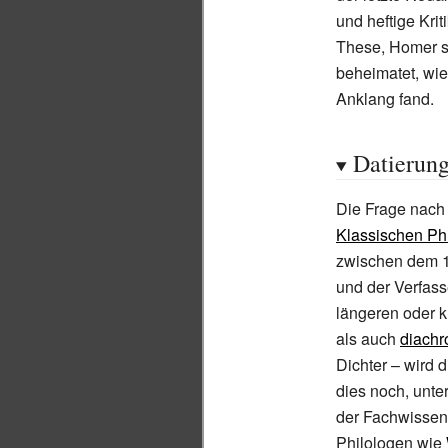
und heftige Kri
These, Homer se
beheimatet, wie
Anklang fand.
Datierun
Die Frage nach d
Klassischen Phi
zwischen dem 13
und der Verfas
längeren oder k
als auch
diachr
Dichter
– wird d
dies noch, unte
der Fachwissens
Philologen wie