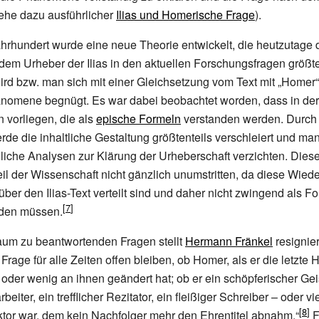
ehe dazu ausführlicher
Ilias und Homerische Frage
).
ahrhundert wurde eine neue Theorie entwickelt, die heutzutage d
dem Urheber der Ilias in den aktuellen Forschungsfragen größte
rd bzw. man sich mit einer Gleichsetzung vom Text mit „Homer“ 
nomene begnügt. Es war dabei beobachtet worden, dass in der I
 vorliegen, die als
epische Formeln
verstanden werden. Durch
e die inhaltliche Gestaltung größtenteils verschleiert und ma
liche Analysen zur Klärung der Urheberschaft verzichten. Die
eil der Wissenschaft nicht gänzlich unumstritten, da diese Wie
ber den Ilias-Text verteilt sind und daher nicht zwingend als F
den müssen.
aum zu beantwortenden Fragen stellt
Hermann Fränkel
resignier
rage für alle Zeiten offen bleiben, ob Homer, als er die letzte 
 oder wenig an ihnen geändert hat; ob er ein schöpferischer Geis
beiter, ein trefflicher Rezitator, ein fleißiger Schreiber
– oder vi
ktor war, dem kein Nachfolger mehr den Ehrentitel abnahm.“
F