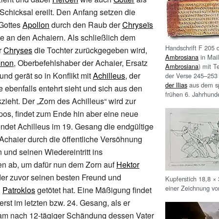
Schicksal ereilt. Den Anfang setzen die
Gottes
Apollon
durch den Raub der
Chryseïs
e an den Achaiern. Als schließlich dem
Handschrift F 205 
r
Chryses
die Tochter zurückgegeben wird,
Ambrosiana
in Mail
non
, Oberbefehlshaber der Achaier, Ersatz
Ambrosiana
) mit T
und gerät so in Konflikt mit
Achilleus
, der
der Verse 245–253
der Ilias
aus dem sp
e ebenfalls entehrt sieht und sich aus den
frühen 6. Jahrhunde
ieht. Der „Zorn des Achilleus“ wird zur
os, findet zum Ende hin aber eine neue
det Achilleus im 19.
Gesang die endgültige
Achaier durch die öffentliche Versöhnung
und seinen Wiedereintritt ins
 ab, um dafür nun dem Zorn auf
Hektor
er zuvor seinen besten Freund und
Kupferstich 18,8 × 
einer Zeichnung v
n
Patroklos
getötet hat. Eine Mäßigung findet
erst im letzten bzw. 24.
Gesang, als er
am nach 12-tägiger Schändung dessen Vater