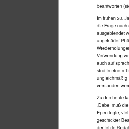
beantworten (si
Im frühen 20. J
die Frage nach 
ausgeblendet wi
ungeklärter Phä
Wiederholungen
Verwendung werd
auch auf sprach
sind in einem T
ungleichmäßig ü
verstanden wer
Zu den heute k
„Dabei muß die F
Epen legte, viel
geschickter Bear
der letzte Reda