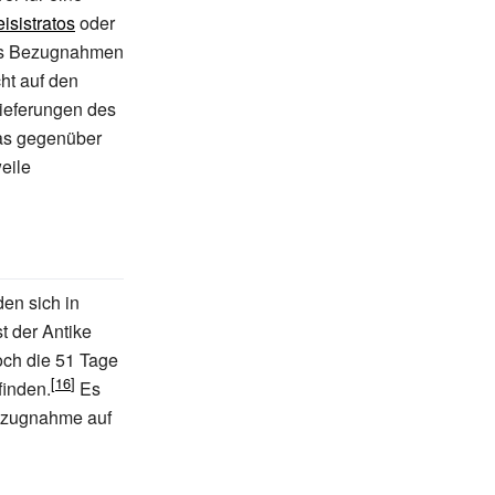
isistratos
oder
ass Bezugnahmen
ht auf den
lieferungen des
ias gegenüber
eile
den sich in
t der Antike
doch die 51 Tage
finden.
Es
Bezugnahme auf