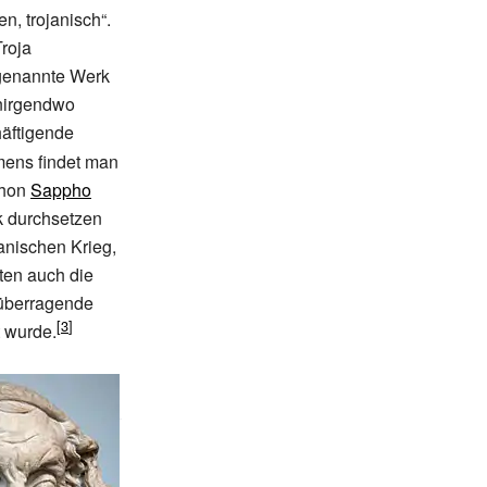
n, trojanisch“.
Troja
 genannte Werk
nirgendwo
häftigende
ens findet man
chon
Sappho
k durchsetzen
anischen Krieg,
en auch die
 überragende
t wurde.