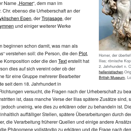
der Name „
Homer
“, dem man im
.
Chr. ebenso die Urheberschaft an der
yklischen Epen
, der
Trojasage
, der
Hymnen
und einiger weiterer Werke
en beginnen schon damit, was man als
as“ verstehen soll: die Person, die den
Plot
,
Homer, der überlief
he Komposition oder die den
Text
erstellt hat
Ilias; römische Ko
2.
Jahrhundert n.
C
son dies auf sich vereint oder ob der
hellenistischen
Orig
me für eine Gruppe mehrerer Bearbeiter
British Museum
, L
e seit dem 18. Jahrhundert in
Richtungen versucht, die Fragen nach der Urheberschaft zu be
tritten ist, dass manche Verse der Ilias spätere Zusätze sind, s
 jedoch uneinig, wie dies zu erklären oder zu behandeln ist. Di
 inhaltlich auffälliger Stellen, spätere Überarbeitungen durch d
er, die Verarbeitung früherer Quellen und einige andere Ansät
e die Phänomene vollständig zu erklären und die Frage nach de