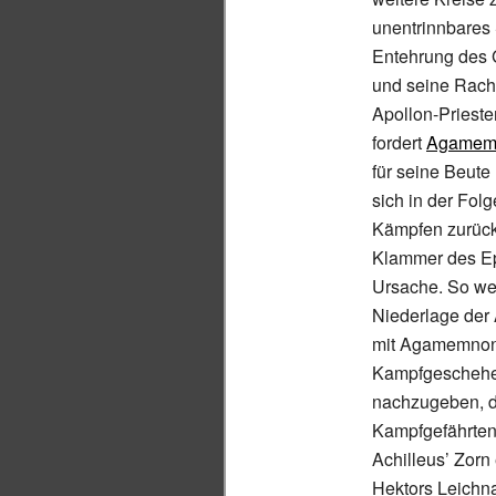
unentrinnbares 
Entehrung des 
und seine Rach
Apollon-Prieste
fordert
Agamem
für seine Beute 
sich in der Folg
Kämpfen zurückz
Klammer des Ep
Ursache. So wen
Niederlage der 
mit Agamemnon 
Kampfgeschehen
nachzugeben, d
Kampfgefährte
Achilleus’ Zorn 
Hektors Leichn