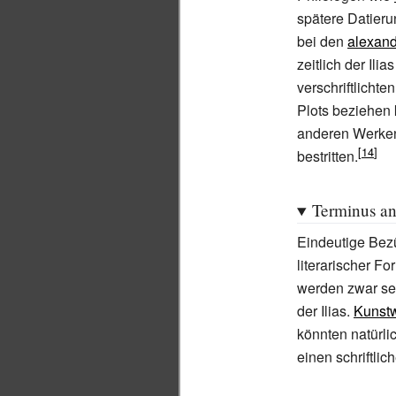
spätere Datieru
bei den
alexand
zeitlich der Il
verschriftlicht
Plots beziehen 
anderen Werken,
bestritten.
Terminus a
Eindeutige Bez
literarischer Fo
werden zwar sei
der Ilias.
Kunst
könnten natürli
einen schriftlic