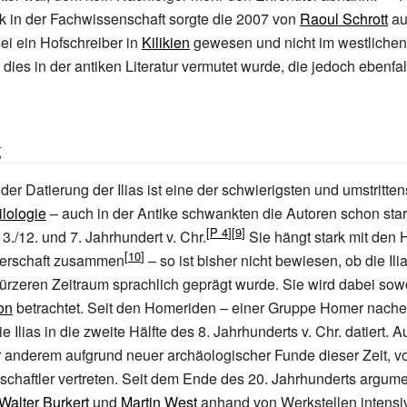
tik in der Fachwissenschaft sorgte die 2007 von
Raoul Schrott
au
i ein Hofschreiber in
Kilikien
gewesen und nicht im westlichen
 dies in der antiken Literatur vermutet wurde, die jedoch ebenfa
g
er Datierung der Ilias ist eine der schwierigsten und umstritten
lologie
– auch in der Antike schwankten die Autoren schon star
./12. und 7. Jahrhundert v.
Chr.
Sie hängt stark mit den
serschaft zusammen
– so ist bisher nicht bewiesen, ob die Il
ürzeren Zeitraum sprachlich geprägt wurde. Sie wird dabei so
on
betrachtet. Seit den
Homeriden
– einer Gruppe Homer nache
ie Ilias in die zweite Hälfte des 8. Jahrhunderts v.
Chr. datiert. 
r anderem aufgrund neuer archäologischer Funde dieser Zeit, v
chaftler vertreten. Seit dem Ende des 20. Jahrhunderts argume
Walter Burkert
und
Martin West
anhand von Werkstellen intensiv