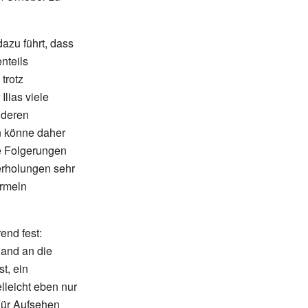
azu führt, dass
nteils
trotz
lias viele
 deren
n könne daher
se Folgerungen
derholungen sehr
ormeln
end fest:
Hand an die
t, ein
elleicht eben nur
ür Aufsehen