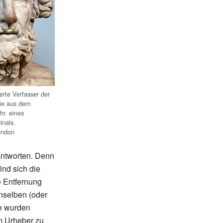
erte Verfasser der
pie aus dem
hr. eines
inals.
ondon
antworten. Denn
ind sich die
e Entfernung
enselben (oder
ze wurden
m Urheber zu