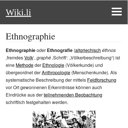
Wiki.li
Ethnographie
Ethnographie
oder
Ethnografie
(
altgriechisch
éthnos
‚
fremdes
Volk
‘
,
graphé
‚Schrift‘: „Völkerbeschreibung“) ist
eine
Methode
der
Ethnologie
(Völkerkunde) und
übergeordnet der
Anthropologie
(Menschenkunde). Als
systematische Beschreibung der mittels
Feldforschung
vor Ort gewonnenen Erkenntnisse können auch
Eindrücke aus der
teilnehmenden Beobachtung
schriftlich festgehalten werden.