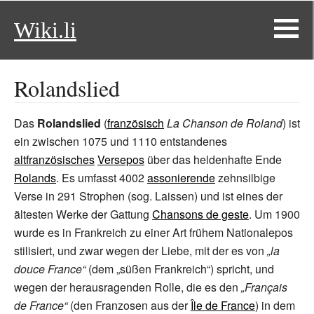
Wiki.li
Rolandslied
Das
Rolandslied
(
französisch
La Chanson de Roland
) ist
ein zwischen 1075 und 1110 entstandenes
altfranzösisches
Versepos
über das heldenhafte Ende
Rolands
. Es umfasst 4002
assonierende
zehnsilbige
Verse in 291 Strophen (sog. Laissen) und ist eines der
ältesten Werke der Gattung
Chansons de geste
. Um 1900
wurde es in Frankreich zu einer Art frühem Nationalepos
stilisiert, und zwar wegen der Liebe, mit der es von
„la
douce France“
(dem „süßen Frankreich“) spricht, und
wegen der herausragenden Rolle, die es den
„Français
de France“
(den Franzosen aus der
Île de France
) in dem