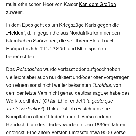
multi-ethnischen Heer von Kaiser
Karl dem Großen
zuweist.
In dem Epos geht es um Kriegszüge Karls gegen die
„
Heiden
“, d. h. gegen die aus Nordafrika kommenden
islamischen
Sarazenen
, die seit ihrem Einfall nach
Europa im Jahr 711/12 Süd- und Mittelspanien
beherrschten.
Das
Rolandslied
wurde verfasst oder aufgeschrieben,
vielleicht aber auch nur diktiert und/oder öfter vorgetragen
von einem sonst nicht weiter bekannten
Turoldus
, von
dem der letzte Vers nicht genau deutbar sagt, er habe das
Werk „dekliniert“ (
Ci falt
(„hier endet“)
la geste que
Turoldus declinet
). Unklar ist, ob es sich um eine
Kompilation älterer Lieder handelt. Verschiedene
Handschriften des Liedes wurden in den 1830er Jahren
entdeckt. Eine ältere Version umfasste etwa 9000 Verse.