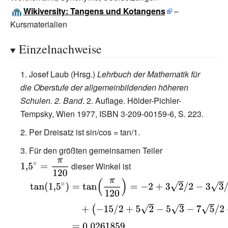
Wikiversity: Tangens und Kotangens
–
Kursmaterialien
Einzelnachweise
Josef Laub (Hrsg.)
Lehrbuch der Mathematik für
die Oberstufe der allgemeinbildenden höheren
Schulen. 2. Band
. 2. Auflage. Hölder-Pichler-
Tempsky, Wien 1977, ISBN 3-209-00159-6, S. 223.
Per Dreisatz ist sin/cos = tan/1.
Für den größten gemeinsamen Teiler
{\displaystyle
1{,}5^{\circ }=
dieser Winkel ist
{\frac {\pi }
{\displaystyle
{120}}}
{\begin{aligned}\textstyle
\tan \left(1{,}5^{\circ
}\right)&=\tan \left({\frac {\pi }