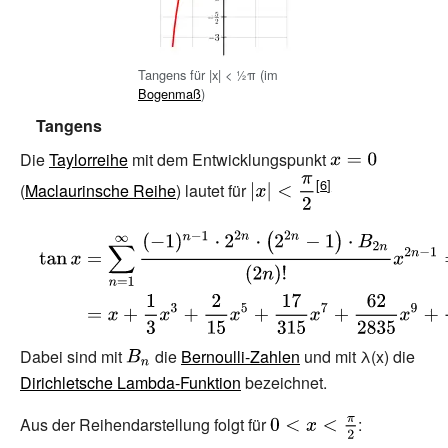
Tangens für
|x| < ½π
(im
Bogenmaß
)
Tangens
Die
Taylorreihe
mit dem Entwicklungspunkt
{\displaystyle
{\displaystyle
x=0}
(
Maclaurinsche Reihe
) lautet für
|x|<{\frac {\pi
}{2}}}
{\displaystyle
{\begin{aligned}\tan
x&=\sum _{n=1}^{\infty
}{\frac {(-1)^{n-1}\cdot
2^{2n}\cdot
Dabei sind mit
{\displaystyle
die
Bernoulli-Zahlen
und mit λ(x) die
\left(2^{2n}-1\right)\cdot
Dirichletsche Lambda-Funktion
B_{n}}
bezeichnet.
B_{2n}}{(2n)!}}x^{2n-
1}=\sum _{n=1}^{\infty }
Aus der Reihendarstellung folgt für
{\displaystyle
: