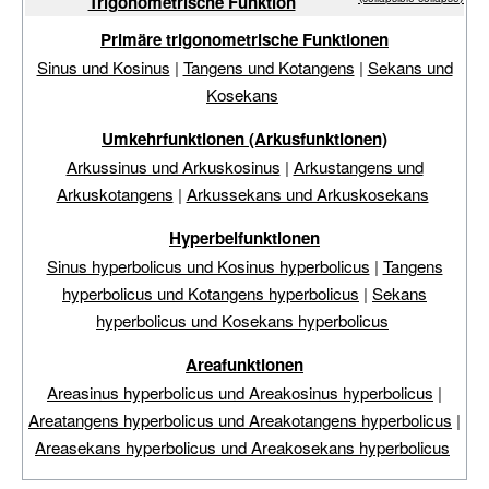
Trigonometrische Funktion
Primäre trigonometrische Funktionen
Sinus und Kosinus
|
Tangens und Kotangens
|
Sekans und
Kosekans
Umkehrfunktionen (Arkusfunktionen)
Arkussinus und Arkuskosinus
|
Arkustangens und
Arkuskotangens
|
Arkussekans und Arkuskosekans
Hyperbelfunktionen
Sinus hyperbolicus und Kosinus hyperbolicus
|
Tangens
hyperbolicus und Kotangens hyperbolicus
|
Sekans
hyperbolicus und Kosekans hyperbolicus
Areafunktionen
Areasinus hyperbolicus und Areakosinus hyperbolicus
|
Areatangens hyperbolicus und Areakotangens hyperbolicus
|
Areasekans hyperbolicus und Areakosekans hyperbolicus