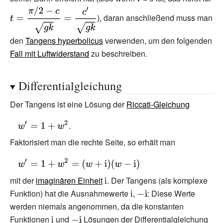
{\text{mit}}\quad
{\displaystyle
), daran anschließend muss man
c'=\arctan
t={\frac {\pi
\left({\frac {v(0)}
/2-c}{\sqrt
den
Tangens hyperbolicus
verwenden, um den folgenden
{v_{g}}}\right)>0}
{gk}}}={\frac
Fall mit Luftwiderstand
zu beschreiben.
{c'}{\sqrt
{gk}}}}
Differentialgleichung
Der Tangens ist eine Lösung der
Riccati-Gleichung
{\displaystyle
.
w'=1+w^{2}}
Faktorisiert man die rechte Seite, so erhält man
{\displaystyle
w'=1+w^{2}=
mit der
imaginären Einheit
{\displaystyle
. Der Tangens (als komplexe
(w+\mathrm
Funktion) hat die Ausnahmewerte
\mathrm {i} }
{\displaystyle
,
{\displaystyle
: Diese Werte
{i} )(w-
werden niemals angenommen, da die konstanten
\mathrm {i} }
-\mathrm {i} }
\mathrm {i} )}
Funktionen
{\displaystyle
und
{\displaystyle
Lösungen der Differentialgleichung