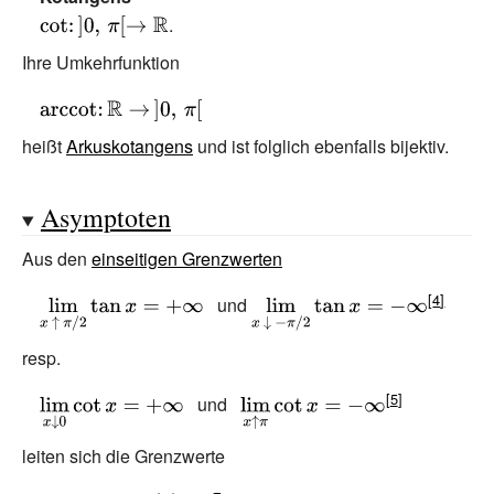
\to \,\left]-{\tfrac
{\displaystyle
.
{\pi }{2}},\,
\cot \colon
Ihre Umkehrfunktion
{\tfrac {\pi }
]0,\,\pi [\to
{\displaystyle
{2}}\right[}
\mathbb {R} }
\operatorname
heißt
Arkuskotangens
und ist folglich ebenfalls bijektiv.
{arccot} \colon
\mathbb {R}
Asymptoten
\to \,]0,\,\pi [}
Aus den
einseitigen Grenzwerten
{\displaystyle
und
{\displaystyle
\lim
\lim
resp.
_{x\,\uparrow
_{x\,\downarrow
\,\pi /2}\tan
\,-\pi /2}\tan x=-
{\displaystyle
und
{\displaystyle
x=+\infty }
\infty }
\lim
\lim
leiten sich die Grenzwerte
_{x\downarrow
_{x\uparrow
0}\cot x=+\infty
\pi }\cot x=-