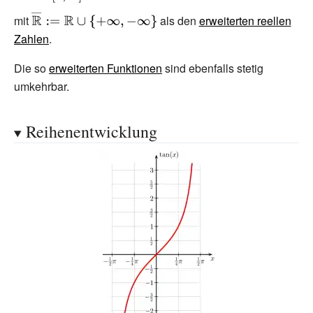
{\pi }{2}},\,
{\widetilde
{\displaystyle
mit
als den
erweiterten reellen
{\tfrac {\pi }
{\cot }}\colon
{\overline
Zahlen
.
{2}}\right]\to
\,[0,\,\pi ]\to
{\mathbb {R}
{\overline
{\overline
Die so
erweiterten Funktionen
sind ebenfalls stetig
}}:=\mathbb
{\mathbb {R}
{\mathbb {R}
umkehrbar.
{R} \cup \
}}}
}}}
{+\infty ,-\infty
\}}
Reihenentwicklung