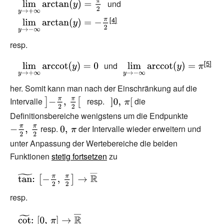
{\displaystyle
und
{\displaystyle
}
\infty }
\lim _{y\to
\lim _{y\to -
+\infty
\infty
}\operatorname
}\operatorname
resp.
{arctan} (y)=
{arctan} (y)=-
{\displaystyle
und
{\displaystyle
{\tfrac {\pi }{2}}}
{\tfrac {\pi }{2}}}
\lim _{y\to
\lim _{y\to -
her. Somit kann man nach der Einschränkung auf die
+\infty
\infty
Intervalle
{\displaystyle
resp.
{\displaystyle
die
}\operatorname
}\operatorname
\left]-{\tfrac
]0,\,\pi [}
Definitionsbereiche wenigstens um die Endpunkte
{\displays
{arccot} (y)=0}
{arccot} (y)=\pi
{\pi }{2}},\,
resp.
{\displaystyle
der Intervalle wieder erweitern und
-{\tfrac {\pi
}
{\tfrac {\pi }
0,\,\pi }
{2}},\,{\tfra
unter Anpassung der Wertebereiche die beiden
{2}}\right[}
{\pi }{2}}}
Funktionen
stetig fortsetzen
zu
{\displaystyle
{\widetilde
resp.
{\tan }}\colon
\,\left[-{\tfrac
{\displaystyle