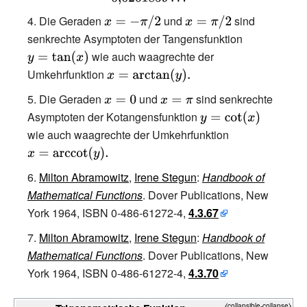
{120}}\right)=-2+3{\sqrt
Die Geraden
{\displaystyle
und
{\displaystyle
sind
{2}}/2-3{\sqrt {3}}/2-{\sqrt
x=-\pi /2}
x=\pi /2}
senkrechte Asymptoten der Tangensfunktion
{\displaystyle
{5}}+{\sqrt {2}}{\sqrt {3}}+
wie auch waagrechte der
y=\tan(x)}
{\sqrt {2}}{\sqrt {5}}-{\sqrt {3}}
Umkehrfunktion
{\displaystyle
{\sqrt {5}}/2+{\sqrt {2}}{\sqrt
x=\operatorname
Die Geraden
{\displaystyle
und
{\displaystyle
sind senkrechte
{3}}{\sqrt {5}}/2\\&\quad
{arctan} (y).}
Asymptoten der Kotangensfunktion
x=0}
x=\pi }
{\displaystyle
+\left(-15/2+5{\sqrt
y=\cot(x)}
wie auch waagrechte der Umkehrfunktion
{\displaystyle
{2}}-5{\sqrt {3}}-7{\sqrt
x=\operatornam
{5}}/2+5{\sqrt {2}}{\sqrt
{arccot} (y).}
{3}}/2+5{\sqrt {2}}{\sqrt {5}}/2-
Milton Abramowitz
,
Irene Stegun
:
Handbook of
2{\sqrt {3}}{\sqrt {5}}+{\sqrt
Mathematical Functions
. Dover Publications, New
{2}}{\sqrt {3}}{\sqrt {5}}\right)
York 1964, ISBN 0-486-61272-4,
4.3.67
{\sqrt {1-2{\sqrt
Milton Abramowitz
,
Irene Stegun
:
Handbook of
{5}}/5}}\\&=0{,}0261859\ldots
Mathematical Functions
. Dover Publications, New
\end{aligned}}}
York 1964, ISBN 0-486-61272-4,
4.3.70
⧼collapsible-collapse⧽