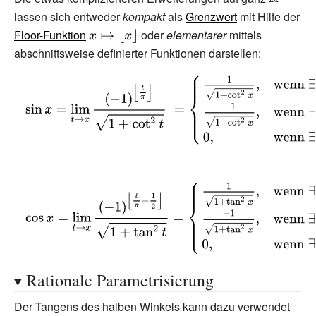
{1+\tan
{2}}}
lassen sich entweder
kompakt
als
Grenzwert
mit Hilfe der
\mathbb {
^{2}x}}}}
Floor-Funktion
{\displaystyle
oder
elementarer
mittels
x\mapsto
abschnittsweise definierter Funktionen darstellen:
\lfloor x\rfloor
{\displaystyle
}
\sin x=\lim
_{t\to x}{\frac
{(-1)^{\left\lfloor
{\frac {t}{\pi
}}\right\rfloor }}
{\displaystyle
{\sqrt {1+\cot
\cos x=\lim _{t\to
^{2}t}}}\;=
x}{\frac
{\begin{cases}
{(-1)^{\left\lfloor
{\frac {1}{\sqrt
{\frac {t}{\pi }}+
{1+\cot
Rationale Parametrisierung
{\frac {1}
^{2}x}}},&
{2}}\right\rfloor }}
{\text{wenn
Der Tangens des halben Winkels kann dazu verwendet