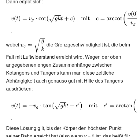
kv^{2}}
Dann ergibt sich:
{\displaystyle
v(t)=v_{g}\cdot
\cot({\sqrt
,
{gk}}t+c)\quad
{\displaystyle
wobei
die Grenzgeschwindigkeit ist, die beim
{\text{mit}}\quad
v_{g}={\sqrt
c=\operatorname
Fall mit Luftwiderstand
erreicht wird. Wegen der oben
{\frac {g}{k}}}}
{arccot}
angegebenen engen Zusammenhänge zwischen
\left({\frac {v(0)}
Kotangens und Tangens kann man diese zeitliche
{v_{g}}}\right)>0}
Abhängigkeit auch genauso gut mit Hilfe des Tangens
ausdrücken:
{\displaystyle
v(t)=-v_{g}\cdot
\tan \left({\sqrt
.
{gk}}t-
Diese Lösung gilt, bis der Körper den höchsten Punkt
c'\right)\quad
seiner Bahn erreicht hat (also wenn
v
= 0 ist, das heißt für