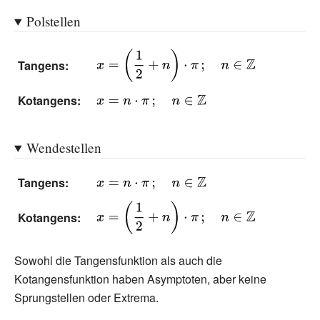
\pi \,;\quad n\in
Polstellen
\mathbb {Z} }
{\displaystyle
Tangens:
x=\left({\frac {1}
{2}}+n\right)\cdot
Kotangens:
{\displaystyle
\pi \,;\quad n\in
x=n\cdot \pi
\mathbb {Z} }
\,;\quad n\in
Wendestellen
\mathbb {Z} }
Tangens:
{\displaystyle
x=n\cdot \pi
{\displaystyle
Kotangens:
\,;\quad n\in
x=\left({\frac {1}
\mathbb {Z} }
{2}}+n\right)\cdot
Sowohl die Tangensfunktion als auch die
\pi \,;\quad n\in
Kotangensfunktion haben Asymptoten, aber keine
\mathbb {Z} }
Sprungstellen oder Extrema.