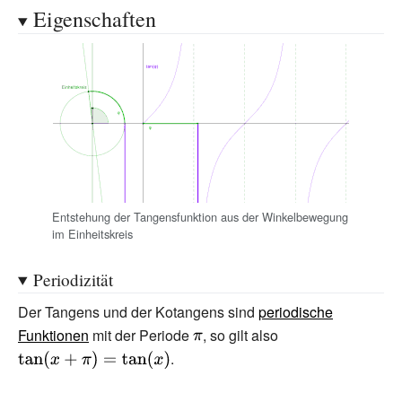
{1}{\tan x}}.}
\mathbb {Z}
Eigenschaften
{\Big \}}}
Entstehung der Tangensfunktion aus der Winkelbewegung
im Einheitskreis
Periodizität
Der Tangens und der Kotangens sind
periodische
Funktionen
mit der Periode
{\displaystyle
, so gilt also
{\displaystyle
.
\pi }
\tan(x+\pi
)=\tan(x)}