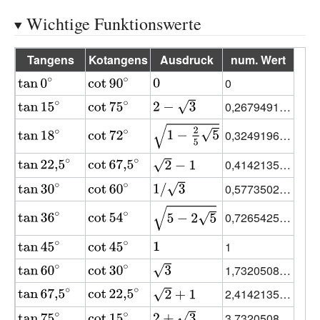
Wichtige Funktionswerte
Tangens
Kotangens
Ausdruck
num. Wert
{\displaystyle
{\displaystyle
{\displaystyle
0
\tan 0^{\circ
\cot 90^{\circ
0}
{\displaystyle
{\displaystyle
{\displaystyle
0,2679491…
}}
}}
\tan 15^{\circ
\cot 75^{\circ
2-{\sqrt {3}}}
{\displaystyle
{\displaystyle
{\displaystyle
0,3249196…
}}
}}
{\sqrt {1-
\tan 18^{\circ
\cot 72^{\circ
{\displaystyle
{\displaystyle
{\displaystyle
0,4142135…
\textstyle
}}
}}
\tan
\cot
{\sqrt {2}}-1}
{\frac {2}{5}}
{\displaystyle
{\displaystyle
{\displaystyle
0,5773502…
22{,}5^{\circ
67{,}5^{\circ
{\sqrt {5}}}}}
\tan 30^{\circ
\cot 60^{\circ
1/{\sqrt {3}}}
{\displaystyle
{\displaystyle
{\displaystyle
0,7265425…
}}
}}
}}
}}
{\sqrt {5-
\tan 36^{\circ
\cot 54^{\circ
{\displaystyle
{\displaystyle
{\displaystyle
1
2{\sqrt {5}}}}}
}}
}}
\tan 45^{\circ
\cot 45^{\circ
1}
{\displaystyle
{\displaystyle
{\displaystyle
1,7320508…
}}
}}
\tan 60^{\circ
\cot 30^{\circ
{\sqrt {3}}}
{\displaystyle
{\displaystyle
{\displaystyle
2,4142135…
}}
}}
\tan
\cot
{\sqrt {2}}+1}
{\displaystyle
{\displaystyle
{\displaystyle
3,7320508…