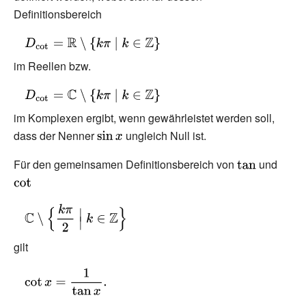
Definitionsbereich
|}\;k\in
W,}
x}}}
\mathbb {Z}
{\displaystyle
{\Big \}}}
D_{\cot
im Reellen bzw.
}=\mathbb
{\displaystyle
{R}
D_{\cot
\setminus \
im Komplexen ergibt, wenn gewährleistet werden soll,
}=\mathbb
{k\pi \mid k\in
dass der Nenner
{\displaystyle
ungleich Null ist.
{C}
\mathbb {Z}
\sin x}
Für den gemeinsamen Definitionsbereich von
{\displaystyle
und
{\disp
\setminus \
\}}
\tan }
\cot }
{k\pi \mid k\in
\mathbb {Z}
{\displaystyle
\}}
\mathbb {C}
\setminus
gilt
{\Big \{}{\frac
{\displaystyle
{k\pi }{2}}\;
\cot x={\frac
{\Big |}\;k\in