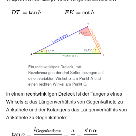
{\displaystyle
{\overline
{DT}}=\tan
b\qquad
\qquad
{\overline
{EK}}=\cot b}
Ein rechtwinkliges Dreieck, mit
Bezeichnungen der drei Seiten bezogen auf
einen variablen Winkel α am Punkt A und
einen rechten Winkel am Punkt C.
In einem
rechtwinkligen Dreieck
ist der Tangens eines
Winkels
{\displaystyle
das Längenverhältnis von Gegen
kathete
zu
Ankathete und der Kotangens das Längenverhältnis von
\alpha }
Ankathete zu Gegenkathete:
{\displaystyle