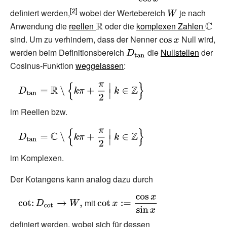
\tan \colon
\tan x:={\frac
definiert werden,
wobei der Wertebereich
{\displaystyle
je nach
D_{\tan }\to
{\sin x}{\cos
Anwendung die
reellen
{\displaystyle
oder die
komplexen Zahlen
W}
{\disp
W,}
x}}}
sind. Um zu verhindern, dass der Nenner
\mathbb {R} }
{\displaystyle
Null wird,
\mathb
werden beim Definitionsbereich
{\displaystyle
die
\cos x}
Nullstellen
der
Cosinus-Funktion
weggelassen
:
D_{\tan }}
{\displaystyle
D_{\tan
im Reellen bzw.
}=\mathbb
{R}
{\displaystyle
\setminus
D_{\tan
{\Big \{}k\pi +
im Komplexen.
}=\mathbb
{\frac {\pi }
{C}
Der Kotangens kann analog dazu durch
{2}}\;{\Big
\setminus
|}\;k\in
{\Big \{}k\pi +
{\displaystyle
{\displaystyle
mit
\mathbb {Z}
{\frac {\pi }
\cot \colon
\cot x:={\frac
{\Big \}}}
definiert werden, wobei sich für dessen
{2}}\;{\Big
D_{\cot }\to
{\cos x}{\sin