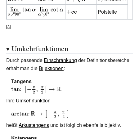
67{,}5^{\circ
22{,}5^{\circ
\tan 75^{\circ
\cot 15^{\circ
2+{\sqrt {3}}}
{\displaystyle
{\displaystyle
{\displaystyle
Polstelle
}}
}}
}}
}}
\lim _{\alpha
\lim _{\alpha
+\infty \,}
\nearrow
\searrow
90^{\circ
0^{\circ }}\cot
}}\tan \alpha }
\alpha }
Umkehrfunktionen
Durch passende
Einschränkung
der Definitionsbereiche
erhält man die
Bijektionen
:
Tangens
{\displaystyle
.
\tan \colon
Ihre
Umkehrfunktion
\;\left]-{\tfrac
{\pi }{2}},\,
{\displaystyle
{\tfrac {\pi }
\operatorname
heißt
Arkustangens
und ist folglich ebenfalls bijektiv.
{2}}\right[\to
{arctan} \colon
\mathbb {R} }
\mathbb {R}
Kotangens