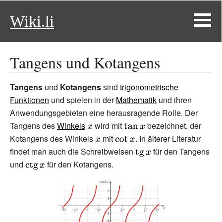
Wiki.li
Tangens und Kotangens
Tangens
und
Kotangens
sind
trigonometrische
Funktionen
und spielen in der
Mathematik
und ihren
Anwendungsgebieten eine herausragende Rolle. Der
Tangens des
Winkels
{\displaystyle
wird mit
{\displaystyle
bezeichnet, der
Kotangens des Winkels
x}
{\displaystyle
mit
{\displaystyle
\tan x}
. In älterer Literatur
findet man auch die Schreibweisen
x}
\cot x}
{\displaystyle
für den Tangens
und
{\displaystyle
für den Kotangens.
\operatorname
\operatorname
{tg} x}
{ctg} x}