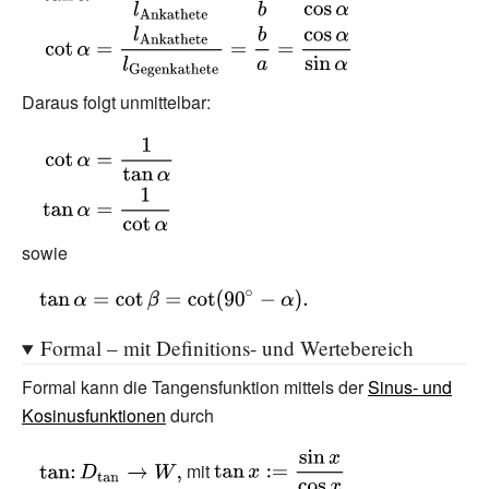
{\begin{aligned}\tan \alpha
&={\frac
{l_{\text{Gegenkathete}}}
{l_{\text{Ankathete}}}}=
Daraus folgt unmittelbar:
{\frac {a}{b}}={\frac {\sin
{\displaystyle
\alpha }{\cos \alpha }}\\\cot
{\begin{aligned}\cot
\alpha &={\frac
\alpha &={\frac {1}
{l_{\text{Ankathete}}}
{\tan \alpha }}\\\tan
{l_{\text{Gegenkathete}}}}=
sowie
\alpha &={\frac {1}
{\frac {b}{a}}={\frac {\cos
{\cot \alpha
\alpha }{\sin \alpha
{\displaystyle
}}\end{aligned}}}
}}\end{aligned}}}
\tan \alpha
Formal – mit Definitions- und Wertebereich
=\cot \beta
=\cot(90^{\circ
Formal kann die Tangensfunktion mittels der
Sinus- und
}-\alpha ).}
Kosinusfunktionen
durch
{\displaystyle
{\displaystyle
mit