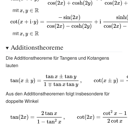
{i} \!\cdot \!y)={\frac {\sin(2x)}
{\cos(2x)+\cosh(2y)}}+\mathrm
mit
{\displaystyle
{i} \;{\frac {\sinh(2y)}
{\displaystyle
x,y\in
{\cos(2x)+\cosh(2y)}}}
\cot(x+\mathrm {i}
\mathbb {R} }
\!\cdot \!y)={\frac {-
mit
{\displaystyle
\sin(2x)}{\cos(2x)-
x,y\in
Additionstheoreme
\cosh(2y)}}+\mathrm
\mathbb {R} }
{i} \;{\frac {\sinh(2y)}
Die Additionstheoreme für Tangens und Kotangens
{\cos(2x)-
lauten
\cosh(2y)}}}
{\displaystyle
\tan(x\pm y)=
{\frac {\tan
Aus den Additionstheoremen folgt insbesondere für
x\pm \tan y}
doppelte Winkel
{1\mp \tan
{\displaystyle
x\tan
\tan(2x)={\frac
y}}\,,\qquad
{2\tan x}{1-\tan