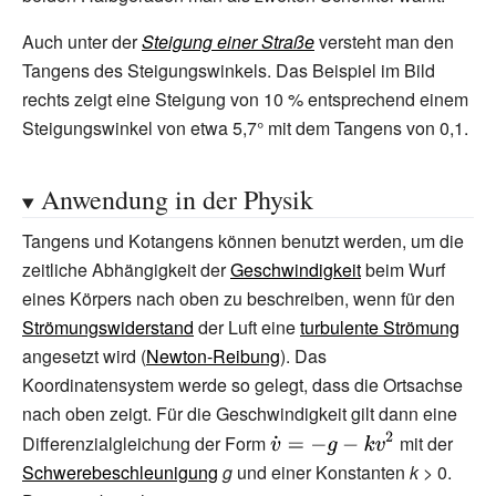
mx+c}
\,\alpha }
Auch unter der
Steigung einer Straße
versteht man den
Tangens des Steigungswinkels. Das Beispiel im Bild
rechts zeigt eine Steigung von 10
% entsprechend einem
Steigungswinkel von etwa 5,7° mit dem Tangens von 0,1.
Anwendung in der Physik
Tangens und Kotangens können benutzt werden, um die
zeitliche Abhängigkeit der
Geschwindigkeit
beim Wurf
eines Körpers nach oben zu beschreiben, wenn für den
Strömungswiderstand
der Luft eine
turbulente Strömung
angesetzt wird (
Newton-Reibung
). Das
Koordinatensystem werde so gelegt, dass die Ortsachse
nach oben zeigt. Für die Geschwindigkeit gilt dann eine
{\displaystyle
Differenzialgleichung der Form
mit der
{\dot {v}}=-g-
Schwerebeschleunigung
g
und einer Konstanten
k
> 0.