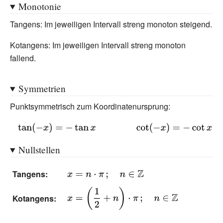
Monotonie
Tangens: Im jeweiligen Intervall streng monoton steigend.
Kotangens: Im jeweiligen Intervall streng monoton
fallend.
Symmetrien
Punktsymmetrisch zum Koordinatenursprung:
{\displaystyle
\tan(-x)=-\tan
Nullstellen
x\qquad
\qquad \cot(-
Tangens:
{\displaystyle
x)=-\cot x}
x=n\cdot \pi
{\displaystyle
Kotangens:
\,;\quad n\in
x=\left({\frac {1}
\mathbb {Z} }
{2}}+n\right)\cdot