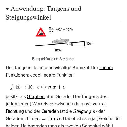
\end{cases}}}
\colon \;(4k+1)
Anwendung: Tangens und
{\frac {\pi }{2}}
Steigungswinkel
<x<(4k+3){\frac
{\pi }{2}}\\0,&
{\text{wenn
}}\exists k\in
\mathbb {Z}
\colon \;x=(2k+1)
Beispiel für eine Steigung
{\frac {\pi }
Der Tangens liefert eine wichtige Kennzahl für
lineare
{2}}\end{cases}}}
Funktionen
: Jede lineare Funktion
{\displaystyle
f\colon
besitzt als
Graphen
eine Gerade. Der Tangens des
\mathbb {R}
(orientierten) Winkels
{\displaystyle
zwischen der positiven
x-
\to \mathbb
Richtung
und der
Geraden
\alpha }
ist die
Steigung
{\displaystyle
der
{R}
Geraden, d.
h.
{\displaystyle
. Dabei ist es egal, welche der
m}
,\;x\mapsto
beiden Halbgeraden man als zweiten Schenkel wählt.
m=\tan