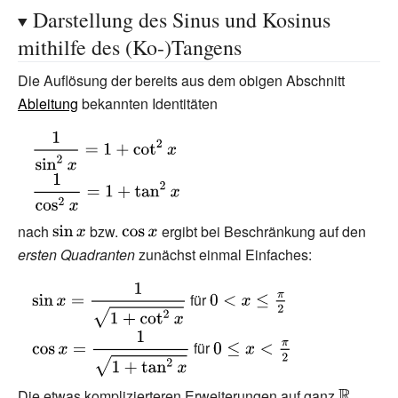
\cot(x\pm y)=
Darstellung des Sinus und Kosinus
^{2}x}}\,,\qquad
{\frac {\cot
mithilfe des (Ko-)Tangens
\cot(2x)={\frac
x\cot y\mp 1}
{\cot ^{2}x-1}
{\cot y\pm
Die Auflösung der bereits aus dem obigen Abschnitt
{2\cot x}}}
\cot x}}}
Ableitung
bekannten Identitäten
{\displaystyle
{\frac {1}{\sin
{\displaystyle
^{2}x}}=1+\cot
{\frac {1}{\cos
^{2}x}
^{2}x}}=1+\tan
nach
{\displaystyle
bzw.
{\displaystyle
ergibt bei Beschränkung auf den
^{2}x}
ersten Quadranten
\sin x}
\cos x}
zunächst einmal Einfaches:
{\displaystyle
{\displaystyle
für
\sin x={\frac
0<x\leq
{1}{\sqrt
{\tfrac {\pi }
{\displaystyle
{\displaystyle
für
{1+\cot
{2}}}
\cos x={\frac
0\leq
^{2}x}}}}
{1}{\sqrt
x<{\tfrac {\pi }
Die etwas komplizierteren Erweiterungen auf ganz
{\displays