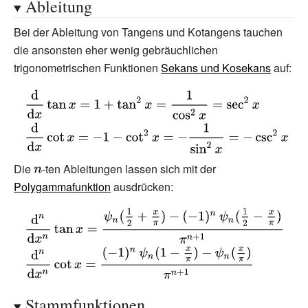
Ableitung
{\frac {1}{x-
Bei der Ableitung von Tangens und Kotangens tauchen
k}}\right)\\&={\frac {1}
die ansonsten eher wenig gebräuchlichen
{x}}+\sum
trigonometrischen Funktionen
Sekans und Kosekans
auf:
_{k=1}^{\infty }{\frac
{2x}{x^{2}-
{\displaystyle
k^{2}}}.\end{aligned}}}
{\frac
{\displaystyle
{\mathrm {d}
{\frac
}{\mathrm {d}
{\mathrm {d}
x}}\tan
Die
{\displaystyle
-ten Ableitungen lassen sich mit der
}{\mathrm {d}
x=1+\tan
Polygammafunktion
n}
ausdrücken:
x}}\cot x=-1-
^{2}x={\frac
{\displaystyle
\cot ^{2}x=-
{1}{\cos
{\frac
{\frac {1}{\sin
^{2}x}}=\sec
{\mathrm {d}
{\displaystyle
^{2}x}}=-\csc
^{2}x}
^{n}}
{\frac
^{2}x}
{\mathrm {d}
{\mathrm {d}
Stammfunktionen
x^{n}}}\tan x=
^{n}}