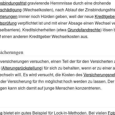
nsbindungsfrist
gravierende Hemmnisse durch eine drohende
ntschädigung
(Wechselkosten), nach Ablauf der Zinsbindungsfris
zierungen
immer noch Hürden geben, weil der neue
Kreditgebe
tsprüfung
verpflichtet ist und mit einer Absage einen Wechsel 
elbarriere). Kreditsicherheiten (etwa
Grundpfandrechte
) lösen 
f einen anderen Kreditgeber Wechselkosten aus.
sicherungen
versicherungen versuchen, einen Teil der für den Versicherten
(
Alterungsrückstellung
) für sich zu behalten, wenn er zu einer
chseln will. Es wird versucht, die Kosten des
Versicherungsne
der Versicherung für ihn möglichst hoch werden zu lassen. De
gen kann sich damit auf junge Menschen konzentrieren.
ie
bietet ein gutes Beispiel für Lock-in-Methoden. Bei vielen
Fot