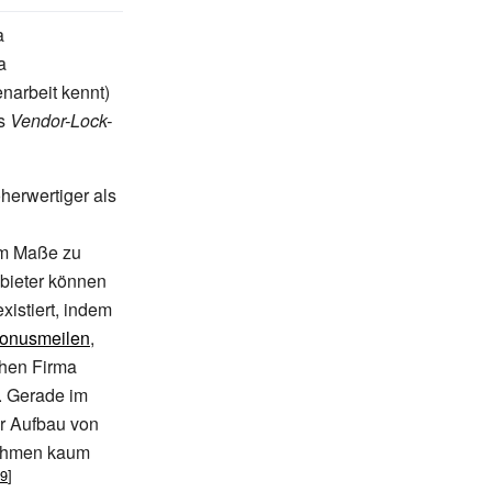
a
a
narbeit kennt)
ls
Vendor-Lock-
herwertiger als
m Maße zu
Anbieter können
xistiert, indem
onusmeilen
,
chen Firma
. Gerade im
r Aufbau von
nahmen kaum