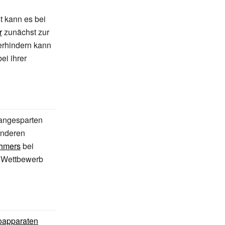
t kann es bei
r
zunächst zur
verhindern kann
bei ihrer
 angesparten
 anderen
hmers
bei
r Wettbewerb
oapparaten