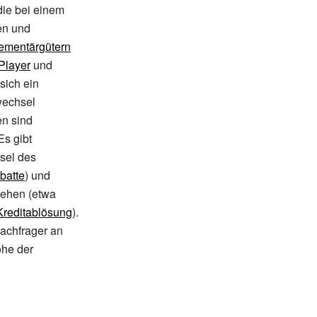
die bei einem
en und
ementärgütern
Player
und
sich ein
wechsel
n sind
 Es gibt
sel des
batte
) und
tehen (etwa
Kreditablösung
).
Nachfrager an
he der