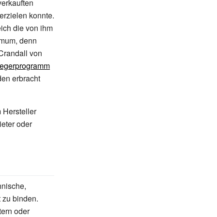
erkauften
erzielen konnte.
ich die von ihm
timum, denn
Crandall von
liegerprogramm
en erbracht
 Hersteller
eter oder
hnische,
 zu binden.
ern oder