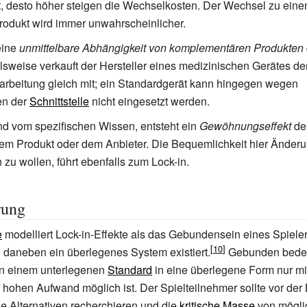
t, desto höher steigen die Wechselkosten. Der Wechsel zu ein
odukt wird immer unwahrscheinlicher.
eine
unmittelbare Abhängigkeit von komplementären Produkten
elsweise verkauft der Hersteller eines medizinischen Gerätes 
arbeitung gleich mit; ein Standardgerät kann hingegen wegen
en der
Schnittstelle
nicht eingesetzt werden.
 vom spezifischen Wissen, entsteht ein
Gewöhnungseffekt
de
m Produkt oder dem Anbieter. Die Bequemlichkeit hier Änderun
zu wollen, führt ebenfalls zum Lock-in.
rung
e
modelliert Lock-in-Effekte als das Gebundensein eines Spiele
 daneben ein überlegenes System existiert.
Gebunden bedeu
n einem unterlegenen
Standard
in eine überlegene Form nur mi
 hohen Aufwand möglich ist. Der Spielteilnehmer sollte vor der
e Alternativen recherchieren und die
kritische Masse
von mögli