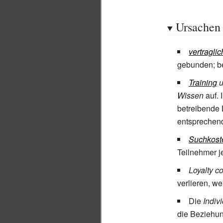
Ursachen
vertragli
gebunden; be
Training
u
Wissen
auf. 
betreibende 
entsprechend
Suchkost
Teilnehmer j
Loyalty c
verlieren, we
Die
Indiv
die Beziehun