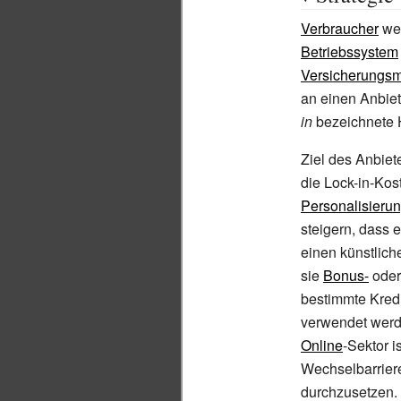
Verbraucher
wer
Betriebssystem
Versicherungsm
an einen Anbiet
in
bezeichnete H
Ziel des Anbiet
die Lock-in-Kos
Personalisieru
steigern, dass e
einen künstlich
sie
Bonus-
oder
bestimmte Kredi
verwendet werd
Online
-Sektor 
Wechselbarrier
durchzusetzen. 