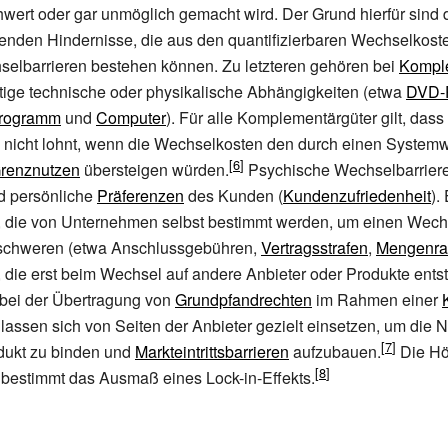
wert oder gar unmöglich gemacht wird. Der Grund hierfür sind 
enden Hindernisse, die aus den quantifizierbaren Wechselkost
selbarrieren bestehen können. Zu letzteren gehören bei
Kompl
tige technische oder physikalische Abhängigkeiten (etwa
DVD-
programm
und
Computer
). Für alle Komplementärgüter gilt, dass 
nicht lohnt, wenn die Wechselkosten den durch einen System
renznutzen
übersteigen würden.
Psychische Wechselbarriere
 persönliche
Präferenzen
des Kunden (
Kundenzufriedenheit
).
 die von Unternehmen selbst bestimmt werden, um einen Wech
rschweren (etwa Anschlussgebühren,
Vertragsstrafen
,
Mengenra
die erst beim Wechsel auf andere Anbieter oder Produkte ents
bei der Übertragung von
Grundpfandrechten
im Rahmen einer
assen sich von Seiten der Anbieter gezielt einsetzen, um die 
dukt zu binden und
Markteintrittsbarrieren
aufzubauen.
Die Hö
bestimmt das Ausmaß eines Lock-in-Effekts.