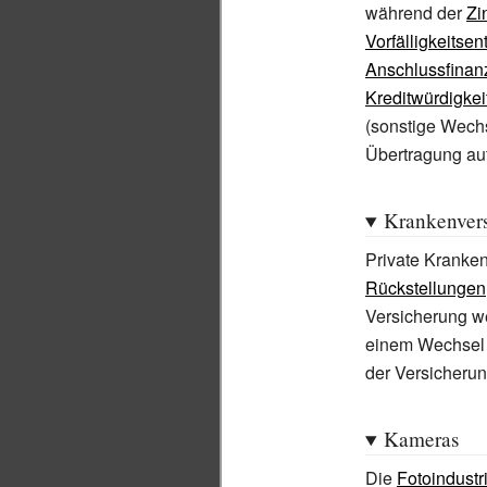
während der
Zi
Vorfälligkeitse
Anschlussfinan
Kreditwürdigkei
(sonstige Wechs
Übertragung au
Krankenver
Private Kranken
Rückstellungen
Versicherung we
einem Wechsel 
der Versicherun
Kameras
Die
Fotoindustr