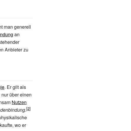
eht man generell
indung
an
tehender
en Anbieter zu
gie
. Er gilt als
 nur über einen
insam
Nutzen
ndenbindung
.
physikalische
kaufte, wo er