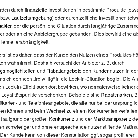
den durch finanzielle Investitionen in bestimmte Produkte (etw
bzw.
Laufzeitumgebung
) oder durch zeitliche Investitionen (etw
akler
, der die persönliche Situation durch langjährige Zusamme
er oder an eine Anbietergruppe gebunden. Dies bewirkt eine a
erstellerabhängigkeit.
ers ist es daher, dass der Kunde den Nutzen eines Produktes hö
ten wahrnimmt. Deshalb versucht der Anbieter z.
B. durch
ngsmöglichkeiten
und
Rabattangebote
den
Kundennutzen
in de
r sich dennoch „freiwillig“ in die Lock-in-Situation begibt. Die 
en Lock-in-Effekt auch dort bewirken, wo normalerweise keiner e
 Loyalitätspunkte verschenken. Beispiele sind
Rabattmarken
,
B
tkarten- und Telefonieangebote, die alle nur bei der ursprüngli
en können und beim Wechsel zu einem Konkurrenten verfallen
ist aufgrund der großen
Konkurrenz
und der
Markttransparenz
de
en schwieriger und ohne entsprechende nutzenstiftende Maß
Der Kunde kann von dieser Konstellation ggf. sogar profitieren.