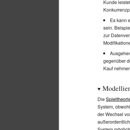
Kunde leiste
Konkurrenzpr
Es kann 
sein. Beispi
zur Datenver
Modifikation
Ausgehend
gegenüber de
Kauf nehmen 
Modellie
Die
Spieltheori
System, obwohl
der Wechsel vo
außerordentlich
System möglich