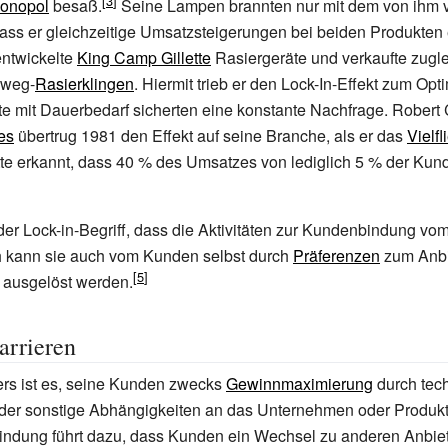
onopol
besaß.
Seine Lampen brannten nur mit dem von ihm v
ass er gleichzeitige Umsatzsteigerungen bei beiden Produkten 
entwickelte
King Camp Gillette
Rasiergeräte und verkaufte zugle
nweg-
Rasierklingen
. Hiermit trieb er den Lock-In-Effekt zum Op
 mit Dauerbedarf sicherten eine konstante Nachfrage. Robert 
es
übertrug 1981 den Effekt auf seine Branche, als er das
Vielf
tte erkannt, dass 40
% des Umsatzes von lediglich 5
% der Kund
 der Lock-in-Begriff, dass die Aktivitäten zur Kundenbindung vom
 kann sie auch vom Kunden selbst durch
Präferenzen
zum Anbi
 ausgelöst werden.
arrieren
ers ist es, seine Kunden zwecks
Gewinnmaximierung
durch tec
oder sonstige Abhängigkeiten an das Unternehmen oder Produkt
ndung führt dazu, dass Kunden ein Wechsel zu anderen Anbiet