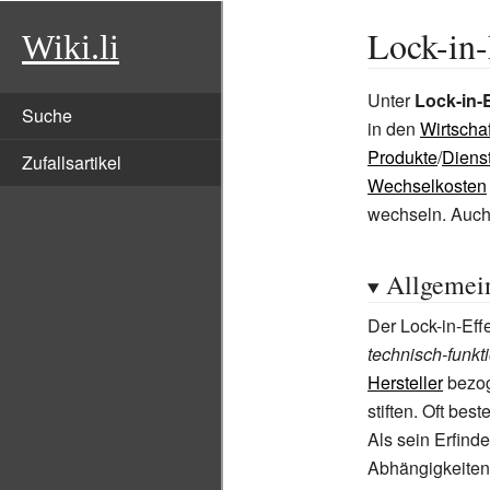
Lock-in-
Wiki.li
Unter
Lock-in-E
Suche
in den
Wirtscha
Produkte
/
Diens
Zufallsartikel
Wechselkosten
wechseln. Auc
Allgemei
Der Lock-in-Eff
technisch-funk
Hersteller
bezog
stiften. Oft be
Als sein Erfinde
Abhängigkeiten 