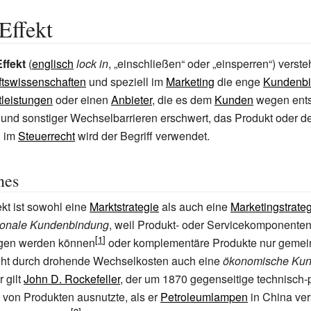
Effekt
ffekt
(
englisch
lock in
, „einschließen“ oder „einsperren“) verst
ftswissenschaften
und speziell im
Marketing
die enge
Kundenb
tleistungen
oder einen
Anbieter
, die es dem
Kunden
wegen ents
und sonstiger Wechselbarrieren erschwert, das Produkt oder d
h im
Steuerrecht
wird der Begriff verwendet.
nes
ekt ist sowohl eine
Marktstrategie
als auch eine
Marketingstrate
tionale Kundenbindung
, weil Produkt- oder Servicekomponenten
en werden können
oder komplementäre Produkte nur geme
steht durch drohende Wechselkosten auch eine
ökonomische Ku
r gilt
John D. Rockefeller
, der um 1870 gegenseitige technisch-
von Produkten ausnutzte, als er
Petroleumlampen
in China ver