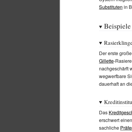
Substituten
in B
Beispiele
Rasierkling
Der erste große
Gillette
-Rasiere
nachgeschärft w
wegwerfbare Sic
dauerhaft an di
Kreditinstit
Das
Kreditgesc
erschwert eine
sachliche
Präfe