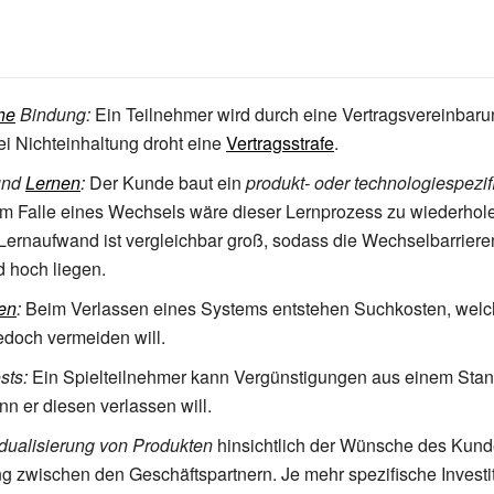
che
Bindung:
Ein Teilnehmer wird durch eine Vertragsvereinbar
i Nichteinhaltung droht eine
Vertragsstrafe
.
nd
Lernen
:
Der Kunde baut ein
produkt- oder technologiespezi
Im Falle eines Wechsels wäre dieser Lernprozess zu wiederhol
Lernaufwand ist vergleichbar groß, sodass die Wechselbarriere
 hoch liegen.
en
:
Beim Verlassen eines Systems entstehen Suchkosten, welc
edoch vermeiden will.
osts:
Ein Spielteilnehmer kann Vergünstigungen aus einem Sta
nn er diesen verlassen will.
idualisierung von Produkten
hinsichtlich der Wünsche des Kunde
g zwischen den Geschäftspartnern. Je mehr spezifische Investi