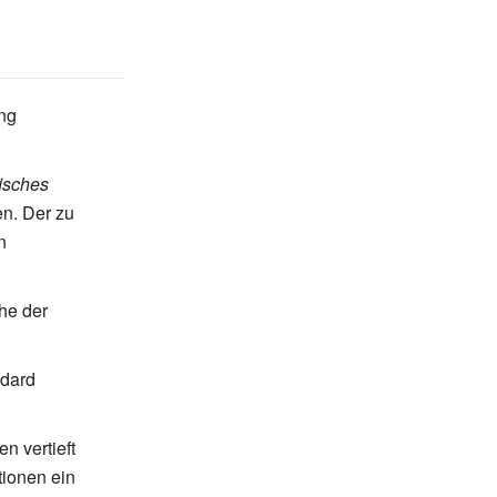
ung
fisches
en. Der zu
n
he der
ndard
n vertieft
tionen ein