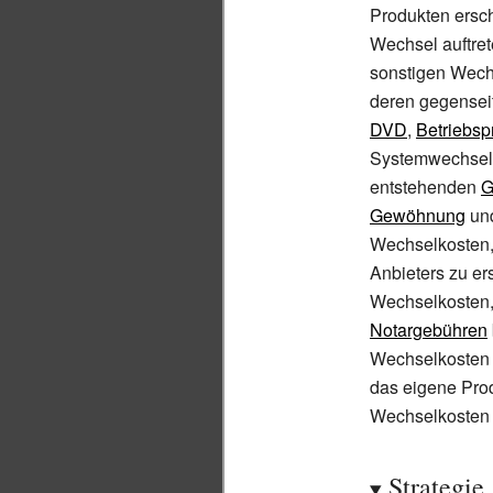
Produkten ersch
Wechsel auftret
sonstigen Wech
deren gegensei
DVD
,
Betriebs
Systemwechsel 
entstehenden
G
Gewöhnung
und
Wechselkosten,
Anbieters zu e
Wechselkosten, 
Notargebühren
Wechselkosten l
das eigene Pro
Wechselkosten 
Strategie