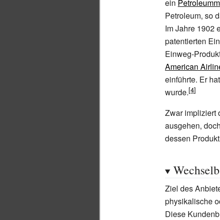
ein
Petroleumm
Petroleum, so d
Im Jahre 1902 
patentierten Ei
Einweg-Produkte
American Airlin
einführte. Er ha
wurde.
Zwar impliziert
ausgehen, doch
dessen Produkt
Wechselb
Ziel des Anbiet
physikalische 
Diese Kundenbi