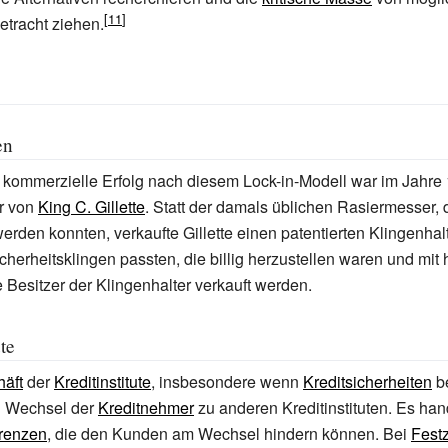
etracht ziehen.
en
 kommerzielle Erfolg nach diesem Lock-in-Modell war im Jahre
r von
King C. Gillette
. Statt der damals üblichen Rasiermesser, 
erden konnten, verkaufte Gillette einen patentierten Klingenhal
herheitsklingen passten, die billig herzustellen waren und mit
e Besitzer der Klingenhalter verkauft werden.
ute
häft
der
Kreditinstitute
, insbesondere wenn
Kreditsicherheiten
be
n Wechsel der
Kreditnehmer
zu anderen Kreditinstituten. Es han
renzen
, die den Kunden am Wechsel hindern können. Bei
Fest