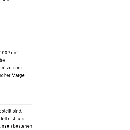
 1902 der
die
ter, zu dem
 hoher
Marge
stellt sind,
delt sich um
zinsen
bestehen