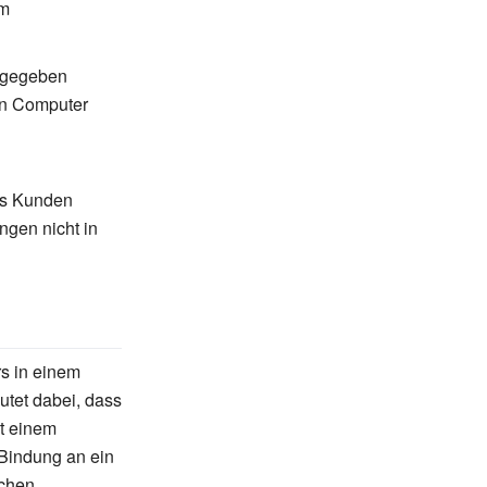
em
gegeben
den Computer
s Kunden
gen nicht in
rs in einem
tet dabei, dass
t einem
 Bindung an ein
chen