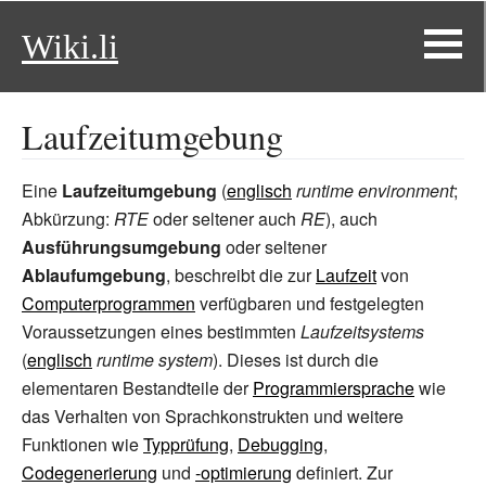
Wiki.li
Laufzeitumgebung
Eine
Laufzeitumgebung
(
englisch
runtime environment
;
Abkürzung:
RTE
oder seltener auch
RE
), auch
Ausführungsumgebung
oder seltener
Ablaufumgebung
, beschreibt die zur
Laufzeit
von
Computerprogrammen
verfügbaren und festgelegten
Voraussetzungen eines bestimmten
Laufzeitsystems
(
englisch
runtime system
). Dieses ist durch die
elementaren Bestandteile der
Programmiersprache
wie
das Verhalten von Sprachkonstrukten und weitere
Funktionen wie
Typprüfung
,
Debugging
,
Codegenerierung
und
-optimierung
definiert. Zur