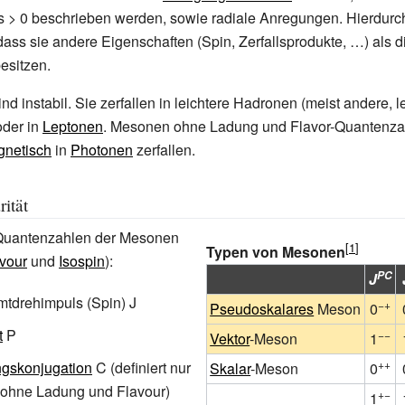
s
>
0 beschrieben werden, sowie radiale Anregungen. Hierdurch 
dass sie andere Eigenschaften (Spin, Zerfallsprodukte,
…) als 
esitzen.
d instabil. Sie zerfallen in leichtere Hadronen (meist andere, l
der in
Leptonen
. Mesonen ohne Ladung und Flavor-Quantenz
gnetisch
in
Photonen
zerfallen.
ität
Quantenzahlen der Mesonen
Typen von Mesonen
vour
und
Isospin
):
PC
J
tdrehimpuls (Spin) J
−+
Pseudoskalares
Meson
0
t
P
−−
Vektor
-Meson
1
++
gskonjugation
C (definiert nur
Skalar
-Meson
0
 ohne Ladung und Flavour)
+−
1