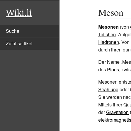
Meson
Wiki.li
Mesonen
(von 
Suche
Teilchen
. Aufg
Hadronen
. Von
Zufallsartikel
durch ihren ga
Der Name „Meso
des
Pions
, zwi
Mesonen entsteh
Strahlung
oder 
Sie werden nach
Mittels ihrer 
der
Gravitation
t
elektromagneti