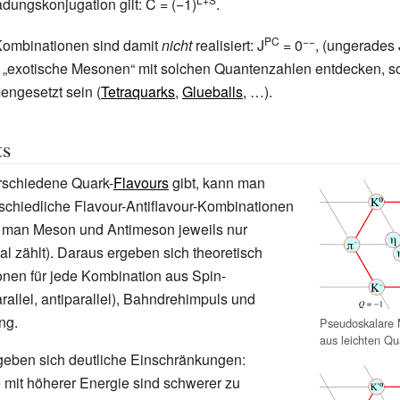
adungskonjugation gilt: C = (−1)
.
PC
−−
Kombinationen sind damit
nicht
realisiert: J
= 0
, (ungerades 
n „exotische Mesonen“ mit solchen Quantenzahlen entdecken, s
ngesetzt sein (
Tetraquarks
,
Glueballs
,
…).
ts
rschiedene Quark-
Flavours
gibt, kann man
schiedliche Flavour-Antiflavour-Kombinationen
 man Meson und Antimeson jeweils nur
l zählt). Daraus ergeben sich theoretisch
nen für jede Kombination aus Spin-
rallel, antiparallel), Bahndrehimpuls und
ng.
Pseudoskalare 
aus leichten Qu
rgeben sich deutliche Einschränkungen:
mit höherer Energie sind schwerer zu