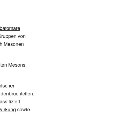
batomare
 Gruppen von
ich Mesonen
kten Mesons,
ischen
ndenbruchteilen.
assifiziert.
wirkung
sowie