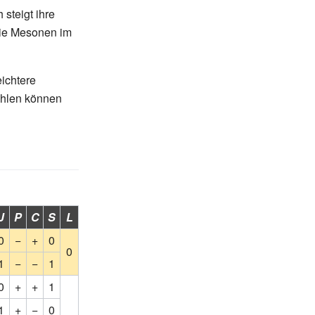
steigt ihre
die Mesonen im
eichtere
ahlen können
J
P
C
S
L
0
−
+
0
0
1
−
−
1
0
+
+
1
1
+
−
0