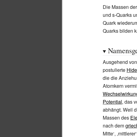
Die Massen der 
und s-Quarks un
Quark wiederum 
Quarks bilden 
Namensg
Ausgehend von 
postulierte
Hide
die die Anzieh
Atomkern vermitt
Wechselwirkun
Potential
, das 
abhängt. Weil 
Massen des
El
nach dem
griec
Mitte‘, ‚mittlerer‘