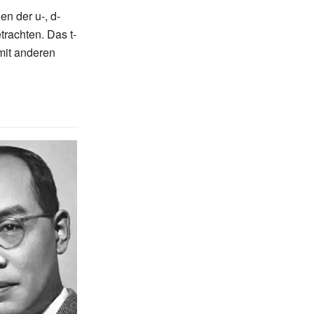
n der u-, d-
rachten. Das t-
it anderen