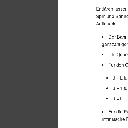
Erklären lasse
Spin und Bahnd
Antiquark:
Der
Bahn
ganzzahligen
Die Quark
Für den
G
J = L fü
J = 1 f
J = L − 
Für die P
intrinsische 