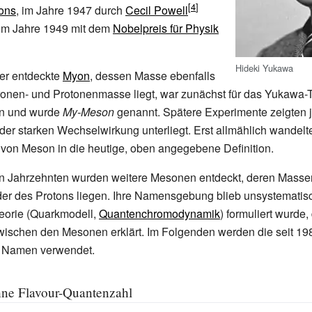
ons
, im Jahre 1947 durch
Cecil Powell
im Jahre 1949 mit dem
Nobelpreis für Physik
Hideki Yukawa
er entdeckte
Myon
, dessen Masse ebenfalls
ronen- und Protonenmasse liegt, war zunächst für das Yukawa-
en und wurde
My-Meson
genannt. Spätere Experimente zeigten 
der starken Wechselwirkung unterliegt. Erst allmählich wandelte
von Meson in die heutige, oben angegebene Definition.
en Jahrzehnten wurden weitere Mesonen entdeckt, deren Massen
er des Protons liegen. Ihre Namensgebung blieb unsystematisc
orie (Quarkmodell,
Quantenchromodynamik
) formuliert wurde,
ischen den Mesonen erklärt. Im Folgenden werden die seit 19
 Namen verwendet.
ne Flavour-Quantenzahl