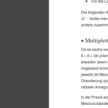
Für die L
Die folgenden 
+−
J)
. Sollte ma
anders zusamme
Multiplet
Da es sechs ve
6
×
6
=
36 unter
erwarten (wenn
insgesamt einma
jeweils 36
Meso
Orientierung (pa
radialer Anregu
In der Praxis e
Mesonzustände 