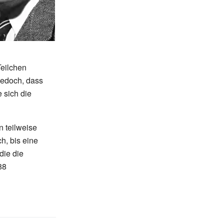
Teilchen
jedoch, dass
 sich die
 teilweise
h, bis eine
 die die
88