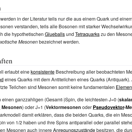
n
erden in der Literatur teils nur die aus einem Quark und eine
onen verstanden, teils alle Bosonen mit starker Wechselwirkun
ch die hypothetischen
Glueballs
und
Tetraquarks
zu den Mesonen
xotische Mesonen
bezeichnet werden.
ften
l erlaubt eine
konsistente
Beschreibung aller beobachteten M
nd
eines Quarks mit dem Antiteilchen eines Quarks (Antiquark). 
te Teilchen sind Mesonen somit keine fundamentalen
Element
einen ganzzahligen (Gesamt-)Spin, die leichtesten J=0 (
skala
e
Mesonen
) oder J=1 (
Vektormesonen
oder
Pseudovektor
-M
uarkmodell damit erklären, dass die beiden Quarks, die ein Meso
pin von
1/2 haben und ihre Spins antiparallel oder parallel ste
nen Mesonen auch innere
Anregungszustände
besitzen, die dur