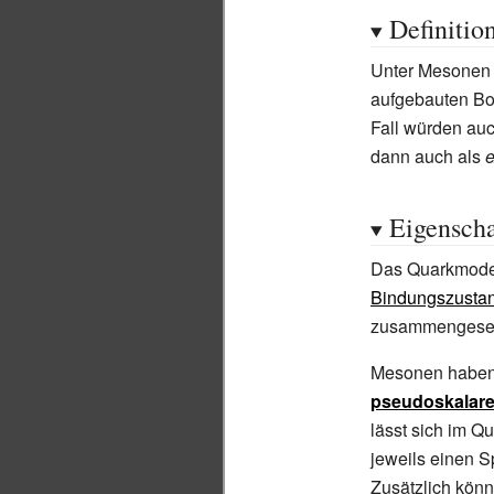
Definitio
Unter Mesonen w
aufgebauten Bos
Fall würden au
dann auch als
e
Eigenscha
Das Quarkmodel
Bindungszusta
zusammengesetz
Mesonen haben 
pseudoskalar
lässt sich im Q
jeweils einen S
Zusätzlich kön