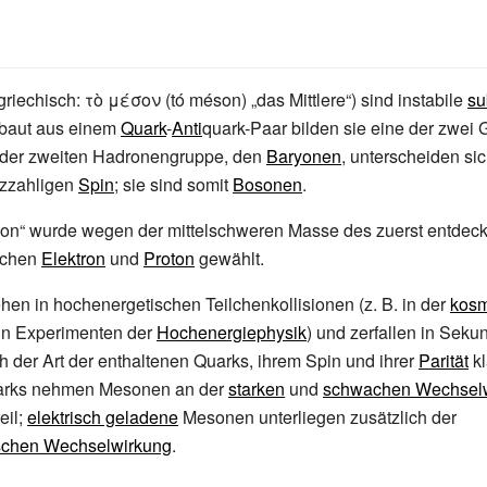
griechisch: τὸ μέσον (tó méson) „das Mittlere“) sind instabile
su
ebaut aus einem
Quark
-
Anti
quark-Paar bilden sie eine der zwei
 der zweiten Hadronengruppe, den
Baryonen
, unterscheiden s
nzzahligen
Spin
; sie sind somit
Bosonen
.
n“ wurde wegen der mittelschweren Masse des zuerst entdec
schen
Elektron
und
Proton
gewählt.
en in hochenergetischen Teilchenkollisionen (z.
B. in der
kosm
in Experimenten der
Hochenergiephysik
) und zerfallen in Seku
 der Art der enthaltenen Quarks, ihrem Spin und ihrer
Parität
kl
Quarks nehmen Mesonen an der
starken
und
schwachen Wechsel
eil;
elektrisch geladene
Mesonen unterliegen zusätzlich der
schen Wechselwirkung
.