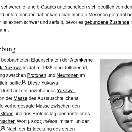
schweren c- und b-Quarks unterscheiden sich deutlich von dene
d untereinander, daher kann man hier die Mesonen getrennt bet
ist extrem schwer und zerfällt, bevor es
gebundene Zustände
m
kann.
ebung
beobachteten Eigenschaften der
Atomkerne
ki Yukawa
im Jahre 1935 eine Teilchenart,
ung zwischen
Protonen
und
Neutronen
im
eln sollte.
Diese
Yukawa-
g
führt auf ein anziehendes
Yukawa-
von der
Masse
des Austauschteilchens
die vorhergesagte Masse zwischen den
ektrons
und des Protons lag, benannte er es
hischen
Wort
μέσος
mésos
‚mitten‘, ‚in der
.
Nach der Entdeckung des ersten