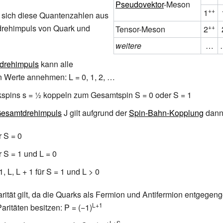
Pseudovektor
-Meson
++
1
n sich diese Quantenzahlen aus
++
rehimpuls von Quark und
Tensor-Meson
2
weitere
…
drehimpuls
kann alle
 Werte annehmen: L = 0, 1, 2, …
spins s = ½ koppeln zum Gesamtspin S = 0 oder S = 1
esamtdrehimpuls
J gilt aufgrund der
Spin-Bahn-Kopplung
dan
r S = 0
ür S = 1 und L = 0
1, L, L + 1 für S = 1 und L > 0
arität gilt, da die Quarks als Fermion und Antifermion entgegen
L+1
Paritäten besitzen: P = (−1)
L+S