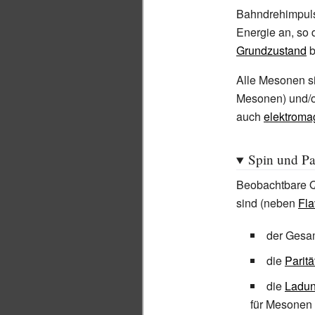
Bahndrehimpul
Energie an, so 
Grundzustand
b
Alle Mesonen sin
Mesonen) und/o
auch
elektroma
Spin und Par
Beobachtbare 
sind (neben
Fla
der Gesam
die
Paritä
die
Ladun
für Mesonen