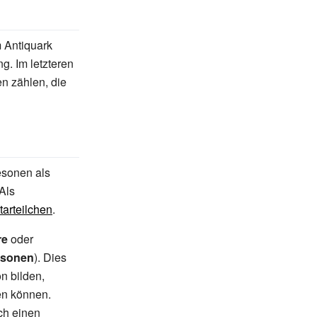
m Antiquark
g. Im letzteren
 zählen, die
esonen als
Als
arteilchen
.
re
oder
esonen
). Dies
n bilden,
hen können.
ch einen