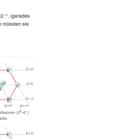
−+
J)
, (gerades
o müssten sie
P
−
Mesonen (J
=0
)
arks