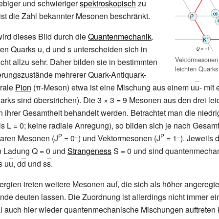
ebiger und schwieriger
spektroskopisch
zu
ist die Zahl bekannter Mesonen beschränkt.
wird dieses Bild durch die
Quantenmechanik
.
ren Quarks u, d und s unterscheiden sich in
Vektormesonen 
cht allzu sehr. Daher bilden sie in bestimmten
leichten Quarks
erungszustände mehrerer Quark-Antiquark-
trale
Pion
(π-Meson) etwa ist eine Mischung aus einem u
u
- mit
arks sind überstrichen). Die 3
×
3
=
9 Mesonen aus den drei lei
 ihrer Gesamtheit behandelt werden. Betrachtet man die niedr
 L = 0; keine radiale Anregung), so bilden sich je nach Gesam
P
−
P
−
aren Mesonen (J
= 0
) und Vektormesonen (J
= 1
). Jeweils 
 Ladung Q = 0 und
Strangeness
S = 0 und sind quantenmecha
s u
u
, d
d
und s
s
.
rgien treten weitere Mesonen auf, die sich als höher angeregt
nde deuten lassen. Die Zuordnung ist allerdings nicht immer ei
al auch hier wieder quantenmechanische Mischungen auftreten