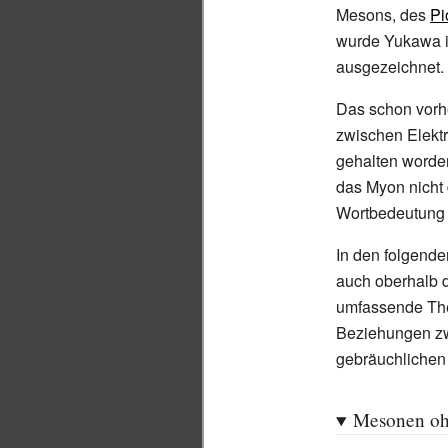
Mesons, des
Pi
wurde Yukawa 
ausgezeichnet.
Das schon vorh
zwischen Elekt
gehalten word
das Myon nicht 
Wortbedeutung 
In den folgend
auch oberhalb d
umfassende The
Beziehungen zw
gebräuchlichen
Mesonen oh