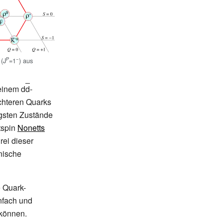
P
−
(J
=1
) aus
 einem d
d
-
chteren Quarks
igsten Zustände
tspin
Nonetts
drei dieser
nische
e Quark-
nfach und
 können.