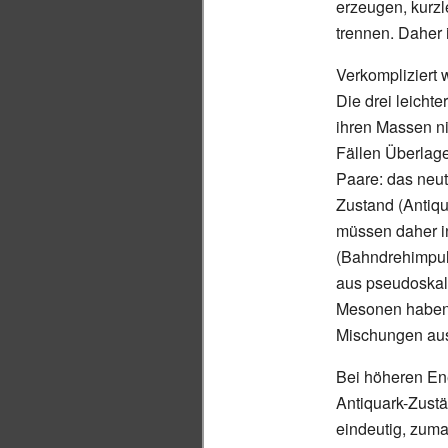
erzeugen, kurzl
trennen. Daher 
Verkompliziert 
Die drei leichte
ihren Massen ni
Fällen Überlag
Paare: das neu
Zustand (Antiqu
müssen daher in
(Bahndrehimpuls
aus pseudoskal
Mesonen haben
Mischungen au
Bei höheren Ene
Antiquark-Zustä
eindeutig, zum