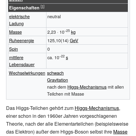
Eigenschaften
elektrische
neutral
Ladung
−25
Masse
2,23
·
10
kg
Ruheenergie
125,10(14)
GeV
Spin
0
−22
mittlere
ca. 10
s
Lebensdauer
Wechselwirkungen
schwach
Gravitation
nach dem
Higgs-Mechanismus
mit allen
Teilchen mit Masse
Das Higgs-Teilchen gehört zum
Higgs-Mechanismus
,
einer schon in den 1960er Jahren vorgeschlagenen
Theorie, nach der alle Elementarteilchen (beispielsweise
das Elektron) außer dem Higgs-Boson selbst ihre
Masse