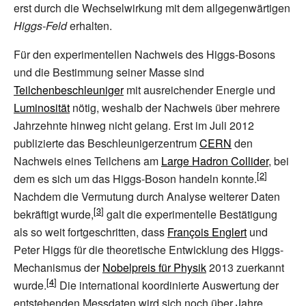
erst durch die Wechselwirkung mit dem allgegenwärtigen
Higgs-Feld
erhalten.
Für den experimentellen Nachweis des Higgs-Bosons
und die Bestimmung seiner Masse sind
Teilchenbeschleuniger
mit ausreichender Energie und
Luminosität
nötig, weshalb der Nachweis über mehrere
Jahrzehnte hinweg nicht gelang. Erst im Juli 2012
publizierte das Beschleunigerzentrum
CERN
den
Nachweis eines Teilchens am
Large Hadron Collider
, bei
dem es sich um das Higgs-Boson handeln konnte.
Nachdem die Vermutung durch Analyse weiterer Daten
bekräftigt wurde,
galt die experimentelle Bestätigung
als so weit fortgeschritten, dass
François Englert
und
Peter Higgs für die theoretische Entwicklung des Higgs-
Mechanismus der
Nobelpreis für Physik
2013 zuerkannt
wurde.
Die international koordinierte Auswertung der
entstehenden Messdaten wird sich noch über Jahre