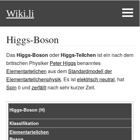
Wiki.li
Higgs-Boson
Das
Higgs-Boson
oder
Higgs-Teilchen
ist ein nach dem
britischen Physiker
Peter Higgs
benanntes
Elementarteilchen
aus dem
Standardmodell der
Elementarteilchenphysik
. Es ist
elektrisch neutral
, hat
Spin
0 und
zerfällt
nach sehr kurzer Zeit.
Higgs-Boson (H)
Klassifikation
Elementarteilchen
Boson