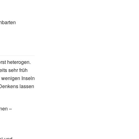
hbarten
st heterogen.
its sehr früh
f wenigen Inseln
 Denkens lassen
nen –
n“ und