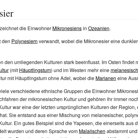
sier
zeichnet die Einwohner
Mikronesiens
in
Ozeanien
.
t den
Polynesiern
verwandt, wobei die Mikronesier eine dunkle
 von den umliegenden Kulturen stark beeinflusst. Im Osten findet
ltur
(mit
Häuptlingstum
) und im Westen mehr eine
melanesisc
ltur mit Häuptlingstum ohne Adel, wobei die
Marianen
eine Aus
iele verschiedene ethnische Gruppen die Einwohner Mikronesi
achfahren der mikronesischen Kultur und gehören ihr immer noc
ultur war eine der letzten ursprünglichen Kulturen der Region, 
hat. Sie entstand aus einer Mischung von melanesischer, polyn
 Kultur. Ein gutes Beispiel sind die Yapesen, die einerseits au
delt wurden und deren Sprache vom
Malaiischen
abstammt und 