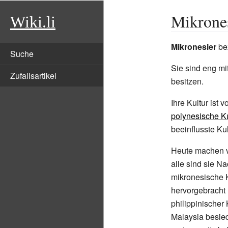
Mikrone
Wiki.li
Mikronesier
be
Suche
Sie sind eng mi
Zufallsartikel
besitzen.
Ihre Kultur ist
polynesische Ku
beeinflusste Ku
Heute machen v
alle sind sie N
mikronesische K
hervorgebracht 
philippinischer
Malaysia besie