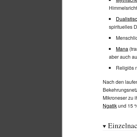
Himmelsrich
Dualistis
spirituelles 
Menschli
Mana
(tr
aber auch au
Religiös 
Nach den lauf
Bekehrungsnet
Mikroneser zu i
Ngatik
und 15
%
Einzelna