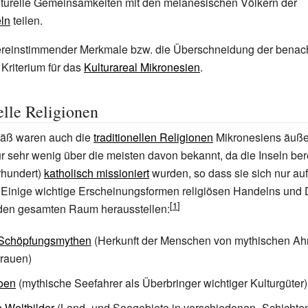
lturelle Gemeinsamkeiten mit den melanesischen Völkern der
eln
teilen.
reinstimmender Merkmale bzw. die Überschneidung der benac
Kriterium für das
Kulturareal Mikronesien
.
elle Religionen
äß waren auch die
traditionellen Religionen
Mikronesiens äußer
ur sehr wenig über die meisten davon bekannt, da die Inseln bere
hrhundert)
katholisch missioniert
wurden, so dass sie sich nur au
. Einige wichtige Erscheinungsformen religiösen Handelns und
r den gesamten Raum herausstellen:
Schöpfungsmythen
(Herkunft der Menschen von mythischen Ah
rauen)
oen
(mythische Seefahrer als Überbringer wichtiger Kulturgüter)
 Weltbilder
(Land- und Seegebiete in verschiedenen „Schichte