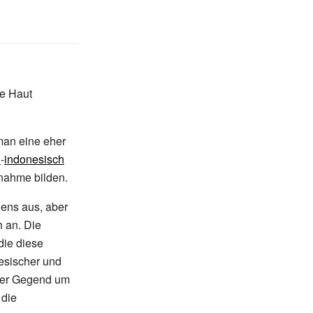
re Haut
 man eine eher
h
-
indonesisch
nahme bilden.
ens aus, aber
h an. Die
die diese
esischer und
s der Gegend um
die