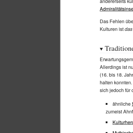
andererseits ku
Admiralitätsins
Das Fehlen übe
Kulturen ist
das
Tradition
Erwartungsgem
Allerdings ist n
(16. bis 18. Ja
halten konnten
sich jedoch fü
ähnliche
zumeist Ahnf
Kulturher
Mythische