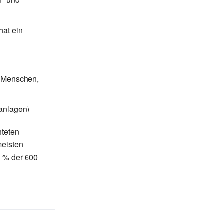
hat ein
f Menschen,
anlagen)
hteten
meisten
0
% der 600