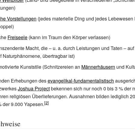
tungen)
che Vorstellungen
(jedes materielle Ding und jedes Lebewesen 
Doppel)
che
Freiseele
(kann im Traum den Körper verlassen)
anszendente Macht, die – u. a. durch Leistungen und Taten – au
f Naturphänomene, übertragbar ist)
motivierte Kunststile (Schnitzereien an
Männerhäusern
und Kult
enden Erhebungen des
evangelikal-fundamentalistisch
ausgeric
zwerkes
Joshua Project
bekennen sich nur noch 0 bis 3
% der 
hren religiösen Überlieferungen. Ausnahmen bilden lediglich 2
 der 9.000 Yapesen.
chweise