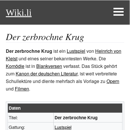
Wiki.li
Der zerbrochne Krug
Der zerbrochne Krug
ist ein
Lustspiel
von
Heinrich von
Kleist
und eines seiner bekanntesten Werke. Die
Komödie
ist in
Blankversen
verfasst. Das Stück gehört
zum
Kanon der deutschen Literatur
, ist weit verbreitete
Schullektüre und diente mehrfach als Vorlage zu
Opern
und
Filmen
.
Daten
Titel:
Der zerbrochne Krug
Gattung:
Lustspiel