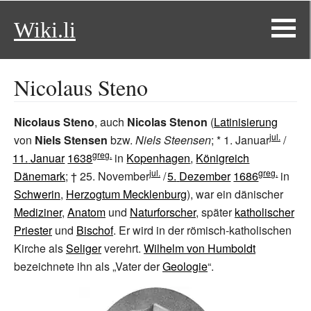
Wiki.li
Nicolaus Steno
Nicolaus Steno
, auch
Nicolas Stenon
(
Latinisierung
jul.
von
Niels Stensen
bzw.
Niels Steensen
; *
1.
Januar
/
greg.
11.
Januar
1638
in
Kopenhagen
,
Königreich
jul.
greg.
Dänemark
; †
25.
November
/
5.
Dezember
1686
in
Schwerin
,
Herzogtum Mecklenburg
), war ein dänischer
Mediziner
,
Anatom
und
Naturforscher
, später
katholischer
Priester
und
Bischof
. Er wird in der römisch-katholischen
Kirche als
Seliger
verehrt.
Wilhelm von Humboldt
bezeichnete ihn als „Vater der
Geologie
“.