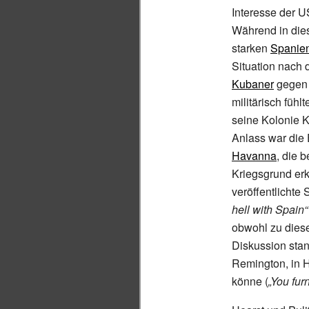
Interesse der 
Während in dies
starken
Spanie
Situation nach
Kubaner
gegen 
militärisch füh
seine Kolonie K
Anlass war die
Havanna
, die 
Kriegsgrund erk
veröffentlichte 
hell with Spain“
obwohl zu dies
Diskussion stan
Remington, in H
könne (
„You furn