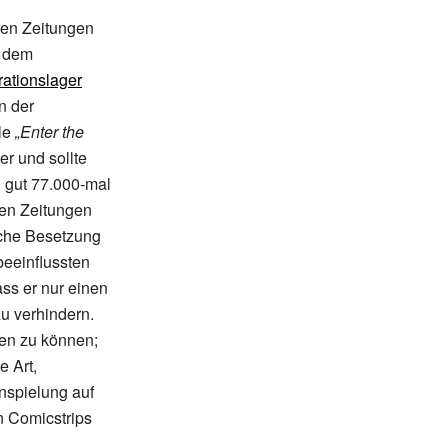
hren Zeitungen
r dem
ationslager
n der
ile
„Enter the
r und sollte
h gut 77.000-mal
den Zeitungen
sche Besetzung
beeinflussten
ss er nur einen
zu verhindern.
ren zu können;
 Art,
Anspielung auf
n Comicstrips