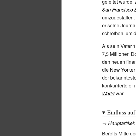
geleitet wurde,
San Francisco 
umzugestalten. 
er seine Journa
schreiben, um d
Als sein Vater 
7,5 Millionen D
den neuen finan
die
New Yorker
der bekannteste
konkurrierte er 
World
war.
Einfluss au
→
Hauptartikel
Bereits Mitte d