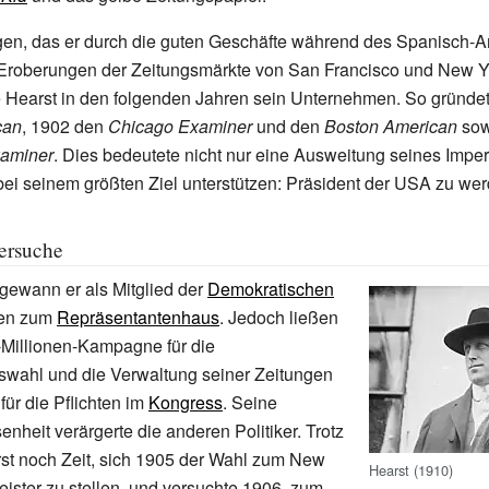
en, das er durch die guten Geschäfte während des Spanisch-
 Eroberungen der Zeitungsmärkte von San Francisco und New Yo
te Hearst in den folgenden Jahren sein Unternehmen. So gründet
can
, 1902 den
Chicago Examiner
und den
Boston American
sow
xaminer
. Dies bedeutete nicht nur eine Ausweitung seines Impe
 bei seinem größten Ziel unterstützen: Präsident der USA zu we
Versuche
gewann er als Mitglied der
Demokratischen
en zum
Repräsentantenhaus
. Jedoch ließen
-Millionen-Kampagne für die
swahl und die Verwaltung seiner Zeitungen
für die Pflichten im
Kongress
. Seine
nheit verärgerte die anderen Politiker. Trotz
st noch Zeit, sich 1905 der Wahl zum New
Hearst (1910)
ister zu stellen, und versuchte 1906, zum