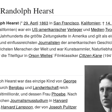
 Randolph Hearst
lph Hearst
(*
29. April
1863
in
San Francisco
,
Kalifornien
; †
14.
alifornien) war ein
US-amerikanischer
Verleger
und
Medien
-
Tyc
Jahrhunderts die größte Zeitungskette in Amerika und gilt als ei
und einflussreichsten
Journalisten
der amerikanischen Geschich
reichsten Menschen der Welt und war Kunstsammler, Naturliebh
 die Titelfigur in
Orson Welles
’ Filmklassiker
Citizen Kane
(1941
ph Hearst war das einzige Kind von
George
durch
Bergbau
und
Landwirtschaft
reich
timillionär, und dessen Frau
Phoebe
. Nach
eichen
Journalismusstudium
in
Harvard
m
Harvard Lampoon
, der von
Joseph Pulitzer