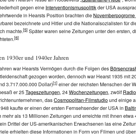
iederholt gegen eine
Interventionismuspolitik
der USA aussprac
hrtwende in Hearsts Position brachten die
Novemberpogrome
Barbarei bezeichnete und Hitler und die Nationalsozialisten für 
ich machte.
Später waren seine Zeitungen unter den ersten, d
hteten.
den 1930er und 1940er Jahren
Jahren war Hearsts Vermögen durch die Folgen des
Börsencras
itleidenschaft gezogen worden, dennoch war Hearst 1935 mit 20
und
3.717.000.000
Dollar)
einer der reichsten Menschen der We
besaß er 25
Tageszeitungen
, 24
Wochenzeitungen
, zwölf
Radio
richtenunternehmen, das
Cosmopolitan-Filmstudio
und einige 
1948 kaufte er einen der ersten Fernsehsender der USA in
Balt
ch mehr als 13 Millionen Zeitungen und erreichte mit ihnen etwa 
 ein Drittel der US-amerikanischen Erwachsenen las eine Zeit
iele erhielten diese Informationen in Form von Filmen und über