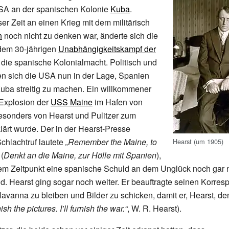
USA an der spanischen Kolonie
Kuba
.
er Zeit an einen Krieg mit dem militärisch
n
noch nicht zu denken war, änderte sich die
 dem 30-jährigen
Unabhängigkeitskampf der
die spanische Kolonialmacht. Politisch und
lten sich die USA nun in der Lage, Spanien
uba streitig zu machen. Ein willkommener
 Explosion der
USS Maine
im Hafen von
besonders von Hearst und Pulitzer zum
lärt wurde. Der in der Hearst-Presse
Schlachtruf lautete
„Remember the Maine, to
Hearst (um 1905)
(
Denkt an die Maine, zur Hölle mit Spanien
),
em Zeitpunkt eine spanische Schuld an dem Unglück noch gar n
d. Hearst ging sogar noch weiter. Er beauftragte seinen Korre
avanna zu bleiben und Bilder zu schicken, damit er, Hearst, d
ish the pictures. I’ll furnish the war.“
, W. R. Hearst).