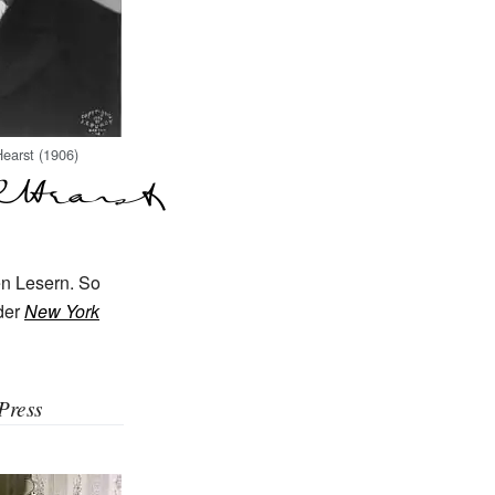
earst (1906)
en Lesern. So
 der
New York
Press