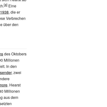
h.
Eine
 1938
, die er
diese Verbrechen
ie über den
hs
des Oktobers
0 Millionen
lt. In den
sender
, zwei
andere
imore
. Hearst
40 Millionen
ung aus dem
setzten