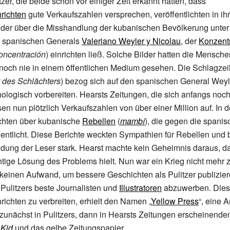
zer, die beide schon vor einiger Zeit erkannt hatten, dass
richten
gute Verkaufszahlen versprechen, veröffentlichten in i
ilder über die Misshandlung der kubanischen Bevölkerung unte
spanischen Generals
Valeriano Weyler y Nicolau
, der
Konzentr
oncentración
) einrichten ließ. Solche Bilder hatten die Mensche
 noch nie in einem öffentlichen Medium gesehen. Die Schlagze
tt des Schlächters
) bezog sich auf den spanischen General Weyle
ologisch vorbereiten. Hearsts Zeitungen, die sich anfangs noc
sen nun plötzlich Verkaufszahlen von über einer Million auf. In 
hten über kubanische
Rebellen
(
mambí
), die gegen die spani
fentlicht. Diese Berichte weckten Sympathien für Rebellen und 
dung der Leser stark. Hearst machte kein Geheimnis daraus, da
ichtige Lösung des Problems hielt. Nun war ein Krieg nicht mehr 
keinen Aufwand, um bessere Geschichten als Pulitzer publizie
 Pulitzers beste Journalisten und
Illustratoren
abzuwerben. Diese
ichten zu verbreiten, erhielt den Namen „
Yellow Press
“, eine 
zunächst in Pulitzers, dann in Hearsts Zeitungen erscheinende
 Kid
und das gelbe Zeitungspapier.