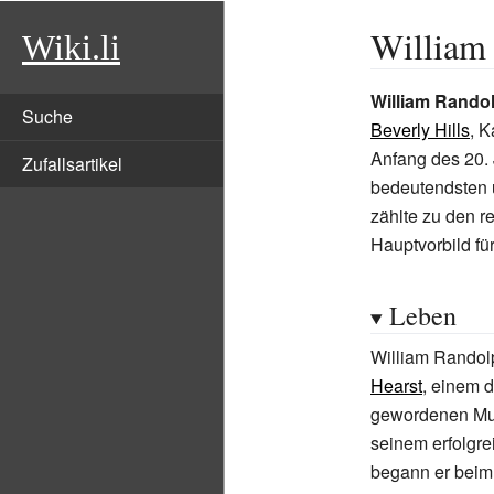
William
Wiki.li
William Rando
Suche
Beverly Hills
, K
Anfang des 20. 
Zufallsartikel
bedeutendsten 
zählte zu den 
Hauptvorbild für
Leben
William Randol
Hearst
, einem 
gewordenen Mul
seinem erfolgr
begann er bei