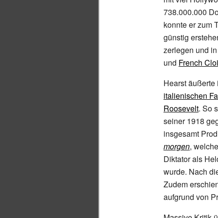
738.000.000
Do
konnte er zum T
günstig ersteh
zerlegen und in
und
French Cloi
Hearst äußerte
italienischen F
Roosevelt
. So 
seiner 1918 ge
insgesamt Prod
morgen
, welch
Diktator als He
wurde. Nach die
Zudem erschien 
aufgrund von P
Massive Kritik 