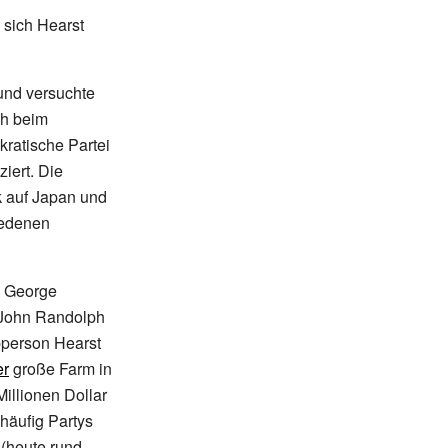
 sich Hearst
und versuchte
ch beim
ratische Partei
iert. Die
k auf Japan und
iedenen
e: George
, John Randolph
pperson Hearst
er
große Farm in
Millionen Dollar
 häufig Partys
 (heute rund