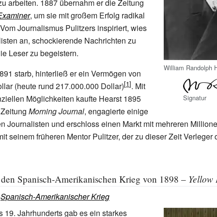
 zu arbeiten. 1887 übernahm er die Zeitung
Examiner
, um sie mit großem Erfolg radikal
Vom Journalismus Pulitzers inspiriert, wies
listen an, schockierende Nachrichten zu
ie Leser zu begeistern.
William Randolph H
1891 starb, hinterließ er ein Vermögen von
ollar (heute rund
217.000.000
Dollar)
. Mit
Signatur
ziellen Möglichkeiten kaufte Hearst 1895
Zeitung
Morning Journal
, engagierte einige
n Journalisten und erschloss einen Markt mit mehreren Million
mit seinem früheren Mentor Pulitzer, der zu dieser Zeit Verleger
Yellow 
f den Spanisch-Amerikanischen Krieg von 1898 –
:
Spanisch-Amerikanischer Krieg
es 19. Jahrhunderts gab es ein starkes