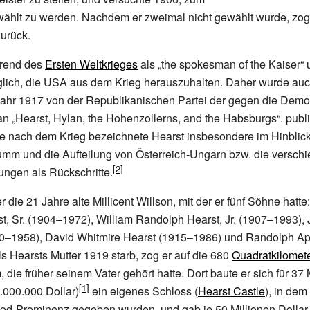
ählt zu werden. Nachdem er zweimal nicht gewählt wurde, zog
zurück.
hrend des
Ersten Weltkrieges
als „the spokesman of the Kaiser“ 
glich, die USA aus dem Krieg herauszuhalten. Daher wurde au
ahr 1917 von der Republikanischen Partei der gegen die Demok
an „Hearst, Hylan, the Hohenzollerns, and the Habsburgs“. publiz
ge nach dem Krieg bezeichnete Hearst insbesondere im Hinblic
umm und die Aufteilung von Österreich-Ungarn bzw. die versch
ngen als Rückschritte.
r die 21 Jahre alte Millicent Willson, mit der er fünf Söhne hatt
t, Sr. (1904–1972), William Randolph Hearst, Jr. (1907–1993)
910–1958), David Whitmire Hearst (1915–1986) und Randolph A
s Hearsts Mutter 1919 starb, zog er auf die 680
Quadratkilomet
 die früher seinem Vater gehört hatte. Dort baute er sich für 37 
.000.000
Dollar)
ein eigenes Schloss (
Hearst Castle
), in dem
ood-Prominenz gegeben wurden, und gab je 50 Millionen Dollar