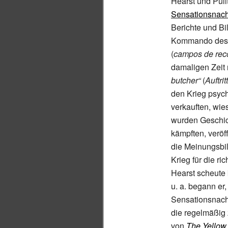
Hearst und Pulit
Sensationsnach
Berichte und B
Kommando des 
(
campos de rec
damaligen Zeit
butcher“
(
Auftri
den Krieg psych
verkauften, wie
wurden Geschic
kämpften, veröf
die Meinungsbil
Krieg für die r
Hearst scheute 
u.
a. begann er,
Sensationsnachr
die regelmäßig 
von
The Yellow