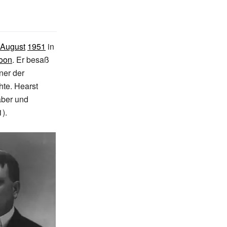
 August
1951
in
oon
. Er besaß
ner der
te. Hearst
aber und
).