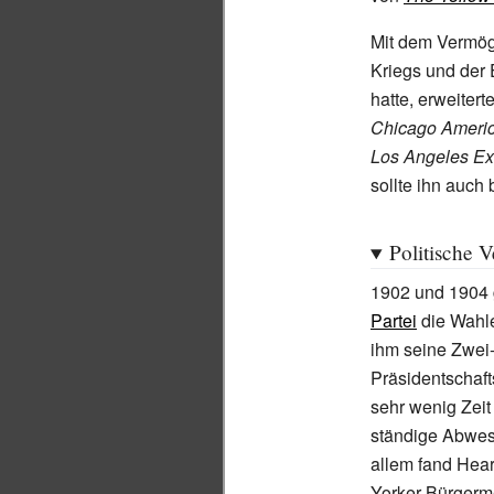
Mit dem Vermög
Kriegs und der
hatte, erweiter
Chicago Ameri
Los Angeles E
sollte ihn auch
Politische 
1902 und 1904 
Partei
die Wahl
ihm seine Zwei
Präsidentschaft
sehr wenig Zeit 
ständige Abwese
allem fand Hear
Yorker Bürgerme