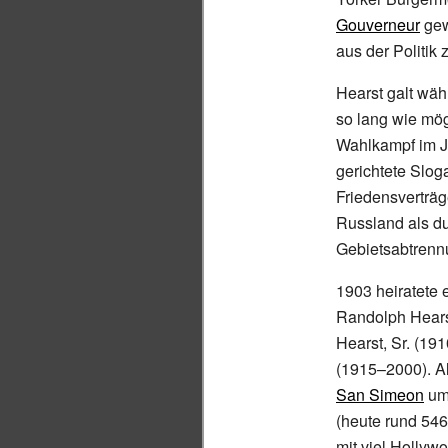
Gouverneur
gew
aus der Politik 
Hearst galt wä
so lang wie mö
Wahlkampf im J
gerichtete Slog
Friedensverträ
Russland als d
Gebietsabtrennu
1903 heiratete e
Randolph Hears
Hearst, Sr. (1
(1915–2000). Al
San Simeon
um,
(heute rund
546
mit viel Hollyw