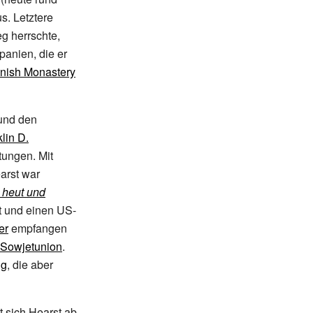
s. Letztere
g herrschte,
Spanien, die er
nish Monastery
nd den
lin D.
tungen. Mit
arst war
 heut und
t und einen US-
er
empfangen
Sowjetunion
.
ng
, die aber
t sich Hearst ab