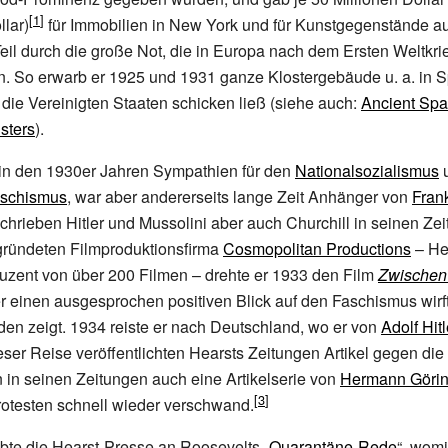
llar)
für Immobilien in New York und für Kunstgegenstände au
eil durch die große Not, die in Europa nach dem Ersten Weltkrie
en. So erwarb er 1925 und 1931 ganze Klostergebäude u.
a. in 
 die Vereinigten Staaten schicken ließ (siehe auch:
Ancient Spa
sters
).
 in den 1930er Jahren Sympathien für den
Nationalsozialismus
u
aschismus
, war aber andererseits lange Zeit Anhänger von
Frank
schrieben Hitler und Mussolini aber auch Churchill in seinen Zei
gründeten Filmproduktionsfirma
Cosmopolitan Productions
– He
uzent von über 200 Filmen – drehte er 1933 den Film
Zwischen
er einen ausgesprochen positiven Blick auf den Faschismus wirf
lden zeigt. 1934 reiste er nach Deutschland, wo er von
Adolf Hitl
ser Reise veröffentlichten Hearsts Zeitungen Artikel gegen die
in seinen Zeitungen auch eine Artikelserie von
Hermann Göri
rotesten schnell wieder verschwand.
übte die Hearst-Presse an Roosevelts „
Quarantäne-Rede
“, womi