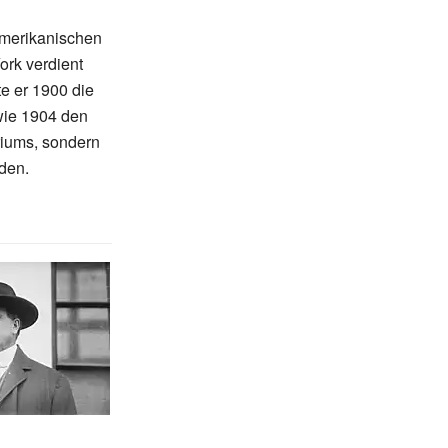
Amerikanischen
rk verdient
e er 1900 die
ie 1904 den
riums, sondern
rden.